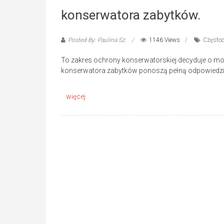
konserwatora zabytków.
Posted By: Paulina Sz.
1146 Views
Często
To zakres ochrony konserwatorskiej decyduje o możl
konserwatora zabytków ponoszą pełną odpowiedzia