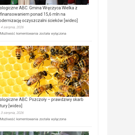
ologiczne ABC. Gmina Wręczyca Wielka z
finansowaniem ponad 15,6 mln na
dernizację oczyszczalni ścieków [wideo]
4 sierpnia, 2026
Ekologiczne
Możliwość komentowania
została wyłączona
ABC.
Gmina
Wręczyca
Wielka
z
dofinansowaniem
ponad
15,6
mln
na
modernizację
oczyszczalni
ścieków
ologiczne ABC. Pszczoły – prawdziwy skarb
[wideo]
tury [wideo]
3 sierpnia, 2026
Ekologiczne
Możliwość komentowania
została wyłączona
ABC.
Pszczoły
–