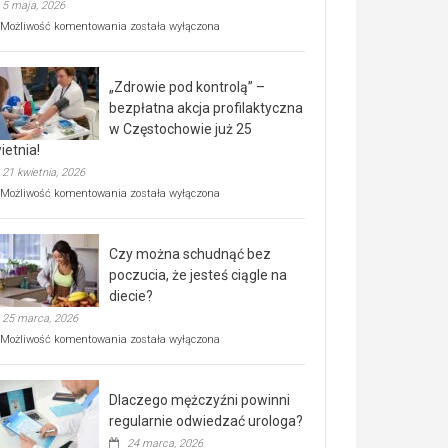
5 maja, 2026
Rusza
Możliwość komentowania
została wyłączona
miejski,
BEZPŁATNY
program
„Zdrowie pod kontrolą” –
rehabilitacji
dla
bezpłatna akcja profilaktyczna
seniorów!
w Częstochowie już 25
ietnia!
21 kwietnia, 2026
„Zdrowie
Możliwość komentowania
została wyłączona
pod
kontrolą”
–
Czy można schudnąć bez
bezpłatna
akcja
poczucia, że jesteś ciągle na
profilaktyczna
diecie?
w
25 marca, 2026
Częstochowie
już
Czy
Możliwość komentowania
została wyłączona
25
można
kwietnia!
schudnąć
bez
Dlaczego mężczyźni powinni
poczucia,
że
regularnie odwiedzać urologa?
jesteś
24 marca, 2026