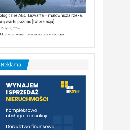
ologiczne ABC. Liswarta – malownicza rzeka,
órą warto poznać [fotorelacja]
22 lipca, 2026
Ekologiczne
Możliwość komentowania
została wyłączona
ABC.
Liswarta
–
malownicza
rzeka,
którą
Reklama
warto
poznać
[fotorelacja]