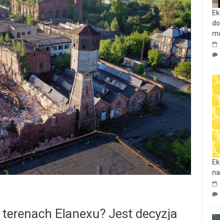
Ek
do
mo
Ek
na
terenach Elanexu? Jest decyzja