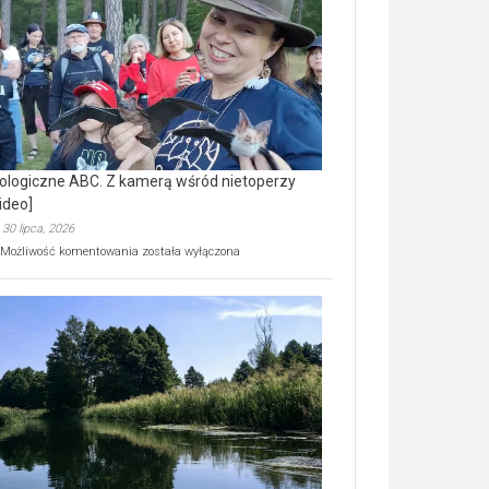
prawdziwy
skarb
natury
[wideo]
ologiczne ABC. Z kamerą wśród nietoperzy
ideo]
30 lipca, 2026
Ekologiczne
Możliwość komentowania
została wyłączona
ABC.
Z
kamerą
wśród
nietoperzy
[wideo]