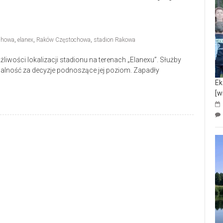
chowa
,
elanex
,
Raków Częstochowa
,
stadion Rakowa
iwości lokalizacji stadionu na terenach „Elanexu”. Służby
lność za decyzje podnoszące jej poziom. Zapadły
Ek
[w