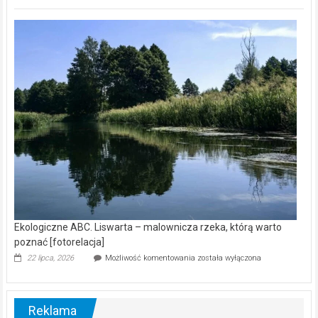
ABC.
Z
kamerą
wśród
nietoperzy
[wideo]
Ekologiczne ABC. Liswarta – malownicza rzeka, którą warto
poznać [fotorelacja]
Ekologiczne
22 lipca, 2026
Możliwość komentowania
została wyłączona
ABC.
Liswarta
–
malownicza
Reklama
rzeka,