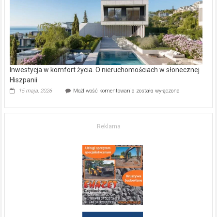
kupić
mieszkanie?
Inwestycja w komfort życia. O nieruchomościach w słonecznej
Hiszpanii
Inwestycja
15 maja, 2026
Możliwość komentowania
została wyłączona
w komfort
życia.
O nieruchomościach
w słonecznej
Reklama
Hiszpanii