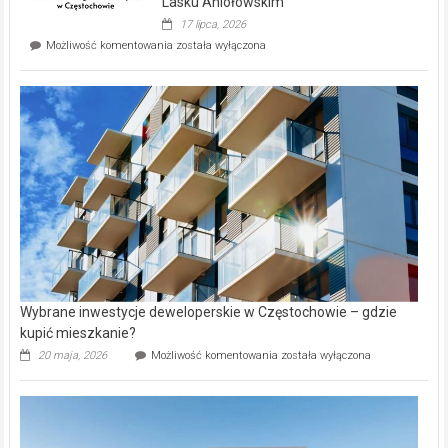
Lasku Aniołowskim
Evia.
17 lipca, 2026
Perełka
Mieszkańcy
Możliwość komentowania
została wyłączona
na
wybiorą
rynku
nazwy
nieruchomości
alejek
w
Lasku
Aniołowskim
Wybrane inwestycje deweloperskie w Częstochowie – gdzie
kupić mieszkanie?
Wybrane
20 maja, 2026
Możliwość komentowania
została wyłączona
inwestycje
deweloperskie
w Częstochowie
–
gdzie