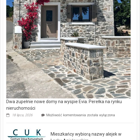
Dwa zupełnie nowe domy na wyspie Evia. Perełka na rynku
nieruchomości
Dwa
18 lipca, 2026
Możliwość komentowania
została wyłączona
zupełnie
nowe
domy
Mieszkańcy wybiorą nazwy alejek w
na
wyspie