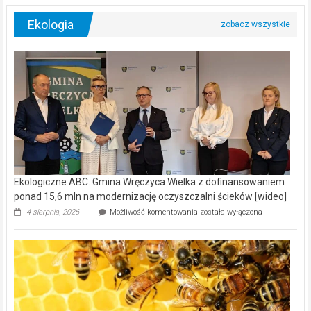
Ekologia
Ekologiczne ABC. Gmina Wręczyca Wielka z dofinansowaniem
ponad 15,6 mln na modernizację oczyszczalni ścieków [wideo]
Ekologiczne
4 sierpnia, 2026
Możliwość komentowania
została wyłączona
ABC.
Gmina
Wręczyca
Wielka
z
dofinansowaniem
ponad
15,6