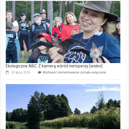
–
prawdziwy
skarb
natury
[wideo]
Ekologiczne ABC. Z kamerą wśród nietoperzy [wideo]
Ekologiczne
30 lipca, 2026
Możliwość komentowania
została wyłączona
ABC.
Z
kamerą
wśród
nietoperzy
[wideo]