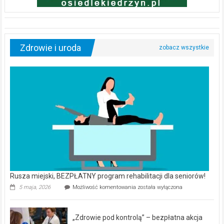
Zdrowie i uroda
Rusza miejski, BEZPŁATNY program rehabilitacji dla seniorów!
Rusza
5 maja, 2026
Możliwość komentowania
została wyłączona
miejski,
BEZPŁATNY
program
„Zdrowie pod kontrolą” – bezpłatna akcja
rehabilitacji