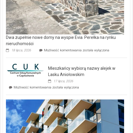
Dwa zupełnie nowe domy na wyspie Evia. Perełka na rynku
nieruchomości
Dwa
18 lipca, 2026
Możliwość komentowania
została wyłączona
zupełnie
nowe
domy
Mieszkańcy wybiorą nazwy alejek w
na
wyspie
Lasku Aniołowskim
Evia.
17 lipca, 2026
Perełka
Mieszkańcy
Możliwość komentowania
została wyłączona
na
wybiorą
rynku
nazwy
nieruchomości
alejek
w
Lasku
Aniołowskim