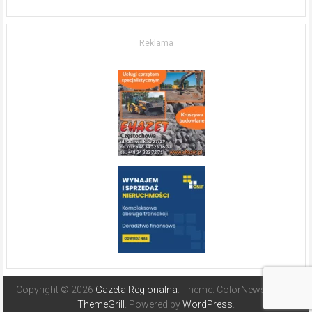
w komfort
życia.
O nieruchomościach
w słonecznej
Reklama
Hiszpanii
Copyright © 2026
Gazeta Regionalna
. Theme: ColorNews Pro by
ThemeGrill
. Powered by
WordPress
.