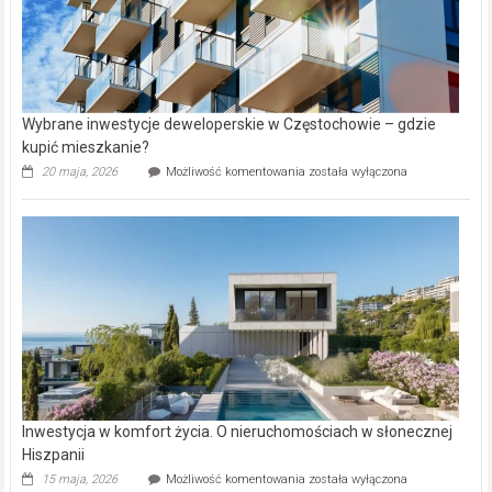
Wybrane inwestycje deweloperskie w Częstochowie – gdzie
kupić mieszkanie?
Wybrane
20 maja, 2026
Możliwość komentowania
została wyłączona
inwestycje
deweloperskie
w Częstochowie
–
gdzie
kupić
mieszkanie?
Inwestycja w komfort życia. O nieruchomościach w słonecznej
Hiszpanii
Inwestycja
15 maja, 2026
Możliwość komentowania
została wyłączona