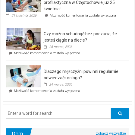
dla
profilaktyczna w Częstochowie już 25
seniorów!
kwietnia!
„Zdrowie
21 kwietnia, 2026
Możliwość komentowania
została wyłączona
pod
kontrolą”
–
Czy można schudnąć bez poczucia, że
bezpłatna
akcja
jesteś ciągle na diecie?
profilaktyczna
25 marca, 2026
w
Czy
Możliwość komentowania
została wyłączona
Częstochowie
można
już
schudnąć
25
bez
kwietnia!
Dlaczego mężczyźni powinni regularnie
poczucia,
że
odwiedzać urologa?
jesteś
24 marca, 2026
ciągle
Dlaczego
Możliwość komentowania
została wyłączona
na
mężczyźni
diecie?
powinni
regularnie
odwiedzać
urologa?
Dom