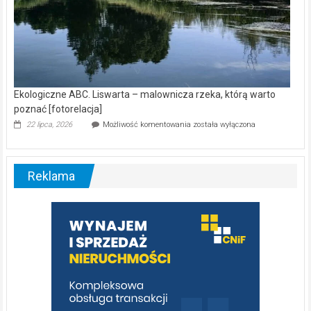
Ekologiczne ABC. Liswarta – malownicza rzeka, którą warto
poznać [fotorelacja]
Ekologiczne
22 lipca, 2026
Możliwość komentowania
została wyłączona
ABC.
Liswarta
–
malownicza
Reklama
rzeka,
którą
warto
poznać
[fotorelacja]