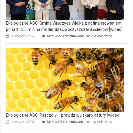
Ekologiczne ABC. Gmina Wręczyca Wielka z dofinansowaniem
ponad 15,6 mln na modernizację oczyszczalni ścieków [wideo]
Ekologiczne
4 sierpnia, 2026
Możliwość komentowania
została wyłączona
ABC.
Gmina
Wręczyca
Wielka
z
dofinansowaniem
ponad
15,6
mln
na
modernizację
oczyszczalni
ścieków
[wideo]
Ekologiczne ABC. Pszczoły – prawdziwy skarb natury [wideo]
Ekologiczne
3 sierpnia, 2026
Możliwość komentowania
została wyłączona
ABC.
Pszczoły