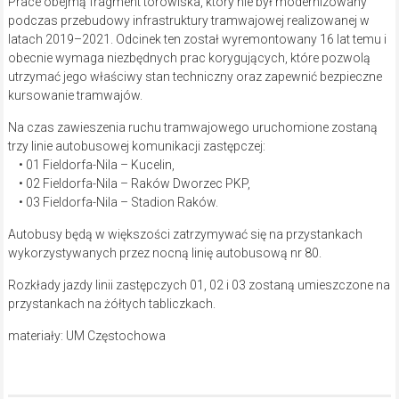
Prace obejmą fragment torowiska, który nie był modernizowany
podczas przebudowy infrastruktury tramwajowej realizowanej w
latach 2019–2021. Odcinek ten został wyremontowany 16 lat temu i
obecnie wymaga niezbędnych prac korygujących, które pozwolą
utrzymać jego właściwy stan techniczny oraz zapewnić bezpieczne
kursowanie tramwajów.
Na czas zawieszenia ruchu tramwajowego uruchomione zostaną
trzy linie autobusowej komunikacji zastępczej:
• 01 Fieldorfa-Nila – Kucelin,
• 02 Fieldorfa-Nila – Raków Dworzec PKP,
• 03 Fieldorfa-Nila – Stadion Raków.
Autobusy będą w większości zatrzymywać się na przystankach
wykorzystywanych przez nocną linię autobusową nr 80.
Rozkłady jazdy linii zastępczych 01, 02 i 03 zostaną umieszczone na
przystankach na żółtych tabliczkach.
materiały: UM Częstochowa