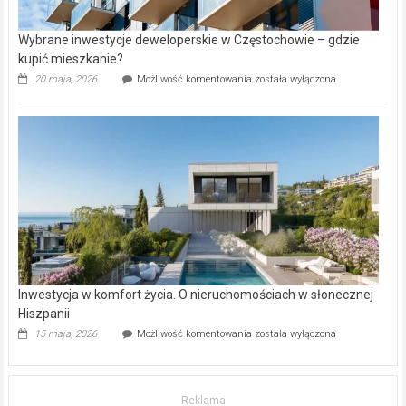
Wybrane inwestycje deweloperskie w Częstochowie – gdzie
kupić mieszkanie?
Wybrane
20 maja, 2026
Możliwość komentowania
została wyłączona
inwestycje
deweloperskie
w Częstochowie
–
gdzie
kupić
mieszkanie?
Inwestycja w komfort życia. O nieruchomościach w słonecznej
Hiszpanii
Inwestycja
15 maja, 2026
Możliwość komentowania
została wyłączona
w komfort
życia.
O nieruchomościach
w słonecznej
Reklama
Hiszpanii