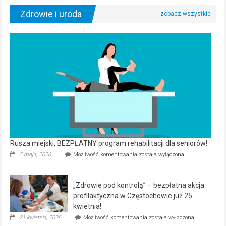
Zdrowie i uroda
Rusza miejski, BEZPŁATNY program rehabilitacji dla seniorów!
Rusza
5 maja, 2026
Możliwość komentowania
została wyłączona
miejski,
BEZPŁATNY
program
„Zdrowie pod kontrolą” – bezpłatna akcja
rehabilitacji
dla
profilaktyczna w Częstochowie już 25
seniorów!
kwietnia!
„Zdrowie
21 kwietnia, 2026
Możliwość komentowania
została wyłączona
pod