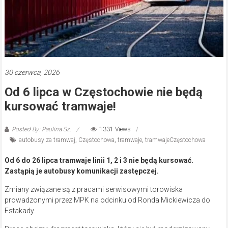
30 czerwca, 2026
Od 6 lipca w Częstochowie nie będą
kursować tramwaje!
Posted By: Paulina Sz.
1331 Views
autobusy za tramwaj
,
Częstochowa
,
tramwaje
,
tramwajeCzęstochowa
Od 6 do 26 lipca tramwaje linii 1, 2 i 3 nie będą kursować.
Zastąpią je autobusy komunikacji zastępczej.
Zmiany związane są z pracami serwisowymi torowiska
prowadzonymi przez MPK na odcinku od Ronda Mickiewicza do
Estakady.