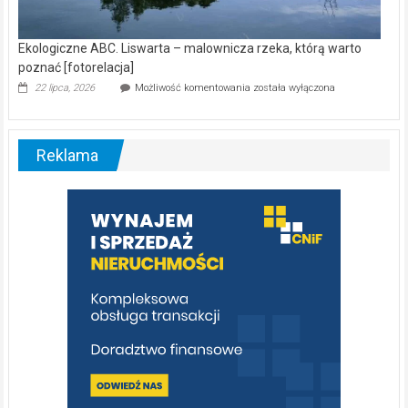
Ekologiczne ABC. Liswarta – malownicza rzeka, którą warto
poznać [fotorelacja]
Ekologiczne
22 lipca, 2026
Możliwość komentowania
została wyłączona
ABC.
Liswarta
–
malownicza
Reklama
rzeka,
którą
warto
poznać
[fotorelacja]