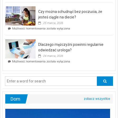
kontrolą”
–
Czy można schudnąć bez poczucia, że
bezpłatna
akcja
jesteś ciągle na diecie?
profilaktyczna
25 marca, 2026
w
Czy
Możliwość komentowania
została wyłączona
Częstochowie
można
już
schudnąć
25
bez
kwietnia!
Dlaczego mężczyźni powinni regularnie
poczucia,
że
odwiedzać urologa?
jesteś
24 marca, 2026
ciągle
Dlaczego
Możliwość komentowania
została wyłączona
na
mężczyźni
diecie?
powinni
regularnie
odwiedzać
urologa?
Dom