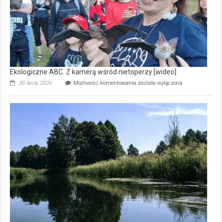
Ekologiczne ABC. Z kamerą wśród nietoperzy [wideo]
Ekologiczne
30 lipca, 2026
Możliwość komentowania
została wyłączona
ABC.
Z
kamerą
wśród
nietoperzy
[wideo]