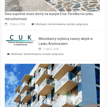
Dwa zupełnie nowe domy na wyspie Evia. Perełka na rynku
nieruchomości
Dwa
18 lipca, 2026
Możliwość komentowania
została wyłączona
zupełnie
nowe
domy
Mieszkańcy wybiorą nazwy alejek w
na
wyspie
Lasku Aniołowskim
Evia.
17 lipca, 2026
Perełka
Mieszkańcy
Możliwość komentowania
została wyłączona
na
wybiorą
rynku
nazwy
nieruchomości
alejek
w
Lasku
Aniołowskim