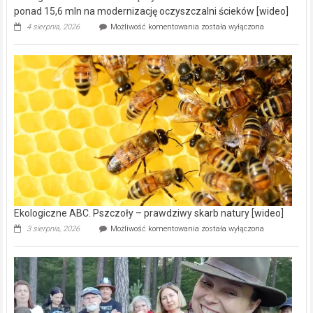
ponad 15,6 mln na modernizację oczyszczalni ścieków [wideo]
Ekologiczne
4 sierpnia, 2026
Możliwość komentowania
została wyłączona
ABC.
Gmina
Wręczyca
Wielka
z
dofinansowaniem
ponad
15,6
mln
na
modernizację
oczyszczalni
ścieków
[wideo]
Ekologiczne ABC. Pszczoły – prawdziwy skarb natury [wideo]
Ekologiczne
3 sierpnia, 2026
Możliwość komentowania
została wyłączona
ABC.
Pszczoły
–
prawdziwy
skarb
natury
[wideo]