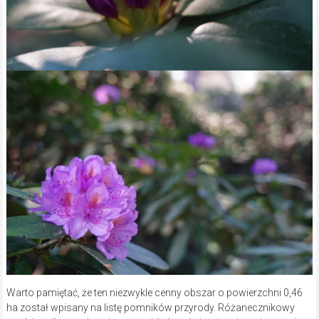
Warto pamiętać, że ten niezwykle cenny obszar o powierzchni 0,46
ha został wpisany na listę pomników przyrody. Różanecznikowy