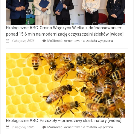
Ekologiczne ABC. Gmina Wręczyca Wielka z dofinansowaniem
ponad 15,6 mln na modernizację oczyszczalni ścieków [wideo]
Ekologiczne
4 sierpnia, 2026
Możliwość komentowania
została wyłączona
ABC.
Gmina
Wręczyca
Wielka
z
dofinansowaniem
ponad
15,6
mln
na
modernizację
oczyszczalni
ścieków
[wideo]
Ekologiczne ABC. Pszczoły – prawdziwy skarb natury [wideo]
Ekologiczne
3 sierpnia, 2026
Możliwość komentowania
została wyłączona
ABC.