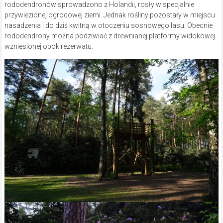
rododendronów sprowadzono z Holandii, rosły w specjalnie
przywiezionej ogrodowej ziemi. Jednak rośliny pozostały w miejscu
nasadzenia i do dziś kwitną w otoczeniu sosnowego lasu. Obecnie
rododendrony można podziwiać z drewnianej platformy widokowej
wzniesionej obok rezerwatu.