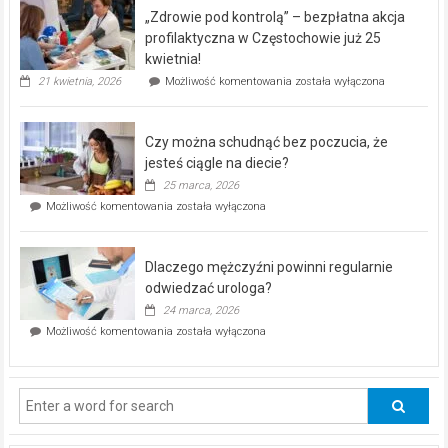
program
„Zdrowie pod kontrolą” – bezpłatna akcja
rehabilitacji
dla
profilaktyczna w Częstochowie już 25
seniorów!
kwietnia!
„Zdrowie
21 kwietnia, 2026
Możliwość komentowania
została wyłączona
pod
kontrolą”
–
Czy można schudnąć bez poczucia, że
bezpłatna
akcja
jesteś ciągle na diecie?
profilaktyczna
25 marca, 2026
w
Czy
Możliwość komentowania
została wyłączona
Częstochowie
można
już
schudnąć
25
bez
kwietnia!
Dlaczego mężczyźni powinni regularnie
poczucia,
że
odwiedzać urologa?
jesteś
24 marca, 2026
ciągle
Dlaczego
Możliwość komentowania
została wyłączona
na
mężczyźni
diecie?
powinni
regularnie
odwiedzać
urologa?