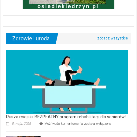
Zdrowie i uroda
Rusza miejski, BEZPŁATNY program rehabilitacji dla seniorów!
Rusza
5 maja, 2026
Możliwość komentowania
została wyłączona
miejski,
BEZPŁATNY