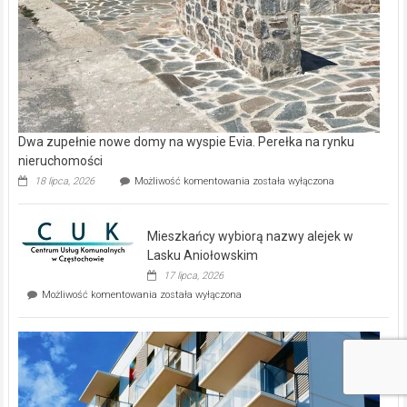
Dwa zupełnie nowe domy na wyspie Evia. Perełka na rynku
nieruchomości
Dwa
18 lipca, 2026
Możliwość komentowania
została wyłączona
zupełnie
nowe
domy
Mieszkańcy wybiorą nazwy alejek w
na
wyspie
Lasku Aniołowskim
Evia.
17 lipca, 2026
Perełka
Mieszkańcy
Możliwość komentowania
została wyłączona
na
wybiorą
rynku
nazwy
nieruchomości
alejek
w
Lasku
Aniołowskim