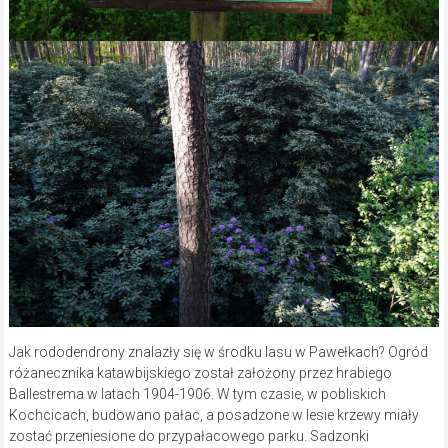
Jak rododendrony znalazły się w środku lasu w Pawełkach? Ogród
różanecznika katawbijskiego został założony przez hrabiego
Ballestrema w latach 1904-1906. W tym czasie, w pobliskich
Kochcicach, budowano pałac, a posadzone w lesie krzewy miały
zostać przeniesione do przypałacowego parku. Sadzonki