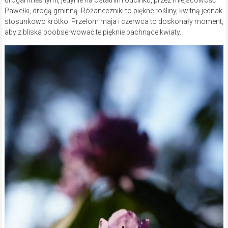
Pawełki, drogą gminną. Różaneczniki to piękne rośliny, kwitną jednak
stosunkowo krótko. Przełom maja i czerwca to doskonały moment,
aby z bliska poobserwować te pięknie pachnące kwiaty.