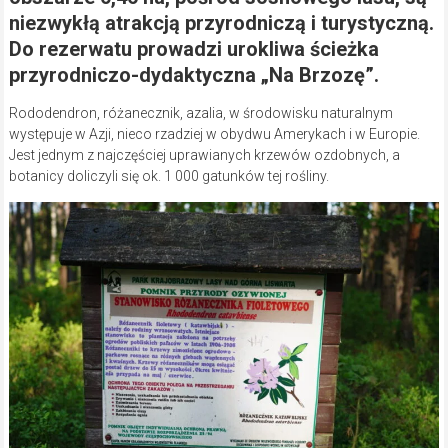
niezwykłą atrakcją przyrodniczą i turystyczną.
Do rezerwatu prowadzi urokliwa ścieżka
przyrodniczo-dydaktyczna „Na Brzozę”.
Rododendron, różanecznik, azalia, w środowisku naturalnym
występuje w Azji, nieco rzadziej w obydwu Amerykach i w Europie.
Jest jednym z najczęściej uprawianych krzewów ozdobnych, a
botanicy doliczyli się ok. 1 000 gatunków tej rośliny.