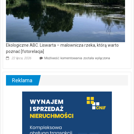
Ekologiczne ABC. Liswarta – malownicza rzeka, którą warto
poznać [fotorelacja]
Ekologiczne
22 lipca, 2026
Możliwość komentowania
została wyłączona
ABC.
Liswarta
–
malownicza
Reklama
rzeka,
którą
warto
poznać
[fotorelacja]