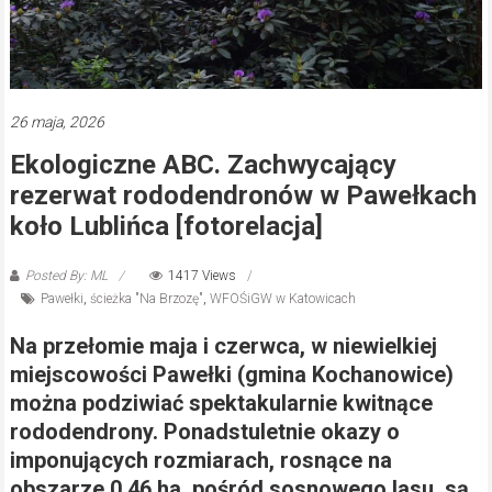
26 maja, 2026
Ekologiczne ABC. Zachwycający
rezerwat rododendronów w Pawełkach
koło Lublińca [fotorelacja]
Posted By: ML
1417 Views
Pawełki
,
ścieżka "Na Brzozę"
,
WFOŚiGW w Katowicach
Na przełomie maja i czerwca, w niewielkiej
miejscowości Pawełki (gmina Kochanowice)
można podziwiać spektakularnie kwitnące
rododendrony. Ponadstuletnie okazy o
imponujących rozmiarach, rosnące na
obszarze 0,46 ha, pośród sosnowego lasu, są