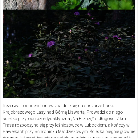
Rezerwat rododendronów znajduje się na obszarze Parku
Krajobrazowego Lasy nad Górną Liswartą. Prowadzi do niego
ścieżka przyrodniczo-dydaktyczna „Na Brzozę” o długości 7 km.
Trasa rozpoczyna się przy leśniczówce w Lubockiem, a kończy w
Pawełkach przy Schronisku Młodzieżowym. Ścieżka biegnie głównie
drogami leśnymi, jedynie na ostatnim odcinku, przez miejscowość