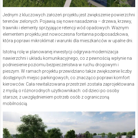
Jednym z kluczowych założeń projektu jest zwiększenie powierzchni
terenów zielonych. Pojawią się nowe nasadzenia – drzewa, krzewy,
trawniki i elementy sprzyjające retencji wód opadowych. Ważnym
elementem projektu jest nowoczesna fontanna podposadzkowa,
która poprawi mikroklimat i warunki dla mieszkańców w upalne dni.
Istotną rolę w planowanej inwestycji odgrywa modernizacja
nawierzchni i układu komunikacyjnego, co z pewnością wpłynie na
podniesienie poziomu bezpieczeństwa w ruchu drogowym i
pieszym. W ramach projektu przewidziano także zwiększenie liczby
dostępnych miejsc parkingowych, co znacząco poprawi komfort
kierowców. Cała rewitalizowana przestrzeń została zaprojektowana
z myślą o różnorodnych użytkownikach: od dzieci po osoby
starsze, z uwzględnieniem potrzeb osób z ograniczoną
mobilnością.