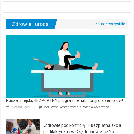
Zdrowie i uroda
Rusza miejski, BEZPŁATNY program rehabilitacji dla seniorów!
Rusza
5 maja, 2026
Możliwość komentowania
została wyłączona
miejski,
BEZPŁATNY
program
„Zdrowie pod kontrolą” – bezpłatna akcja
rehabilitacji
dla
profilaktyczna w Częstochowie już 25