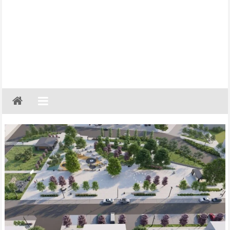
Gazeta
Regionalna
Częstochowa,
Kłobuck,
Lubliniec,
Myszków