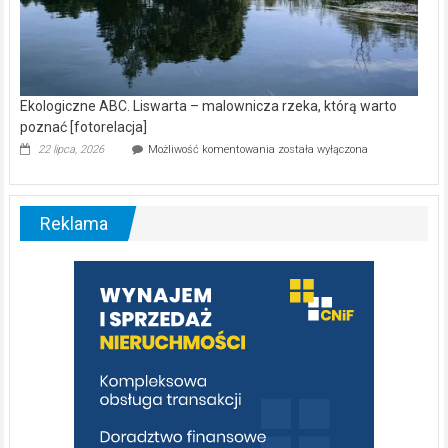
Ekologiczne ABC. Liswarta – malownicza rzeka, którą warto
poznać [fotorelacja]
Ekologiczne
22 lipca, 2026
Możliwość komentowania
została wyłączona
ABC.
Liswarta
–
malownicza
Reklama
rzeka,
którą
warto
poznać
[fotorelacja]