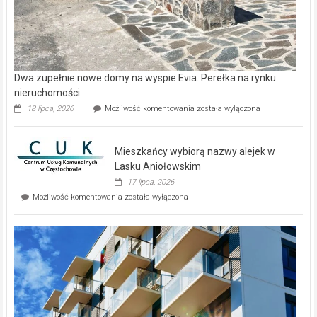
Dwa zupełnie nowe domy na wyspie Evia. Perełka na rynku
nieruchomości
Dwa
18 lipca, 2026
Możliwość komentowania
została wyłączona
zupełnie
nowe
domy
Mieszkańcy wybiorą nazwy alejek w
na
wyspie
Lasku Aniołowskim
Evia.
17 lipca, 2026
Perełka
Mieszkańcy
Możliwość komentowania
została wyłączona
na
wybiorą
rynku
nazwy
nieruchomości
alejek
w
Lasku
Aniołowskim