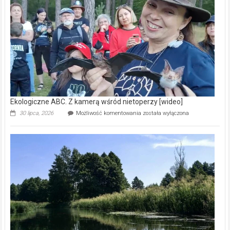
skarb
natury
[wideo]
Ekologiczne ABC. Z kamerą wśród nietoperzy [wideo]
Ekologiczne
30 lipca, 2026
Możliwość komentowania
została wyłączona
ABC.
Z
kamerą
wśród
nietoperzy
[wideo]