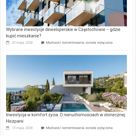
Wybrane inwestycje deweloperskie w Częstochowie – gdzie
kupić mieszkanie?
Wybrane
20 maja, 2026
Możliwość komentowania
została wyłączona
inwestycje
deweloperskie
w Częstochowie
–
gdzie
kupić
mieszkanie?
Inwestycja w komfort życia. O nieruchomościach w słonecznej
Hiszpanii
Inwestycja
15 maja, 2026
Możliwość komentowania
została wyłączona
w komfort