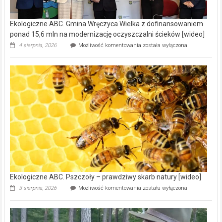
Ekologiczne ABC. Gmina Wręczyca Wielka z dofinansowaniem
ponad 15,6 mln na modernizację oczyszczalni ścieków [wideo]
Ekologiczne
4 sierpnia, 2026
Możliwość komentowania
została wyłączona
ABC.
Gmina
Wręczyca
Wielka
z
dofinansowaniem
ponad
15,6
mln
na
modernizację
oczyszczalni
ścieków
[wideo]
Ekologiczne ABC. Pszczoły – prawdziwy skarb natury [wideo]
Ekologiczne
3 sierpnia, 2026
Możliwość komentowania
została wyłączona
ABC.
Pszczoły
–
prawdziwy