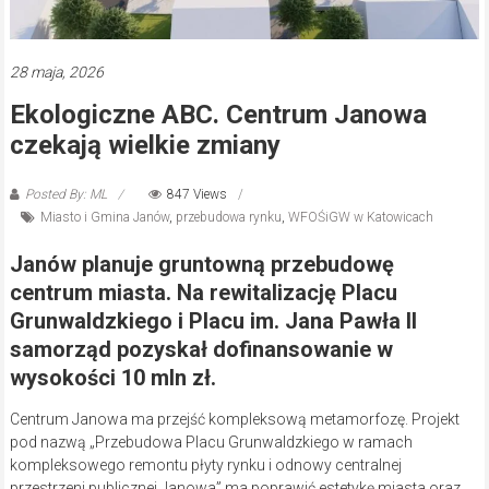
28 maja, 2026
Ekologiczne ABC. Centrum Janowa
czekają wielkie zmiany
Posted By: ML
847 Views
Miasto i Gmina Janów
,
przebudowa rynku
,
WFOŚiGW w Katowicach
Janów planuje gruntowną przebudowę
centrum miasta. Na rewitalizację Placu
Grunwaldzkiego i Placu im. Jana Pawła II
samorząd pozyskał dofinansowanie w
wysokości 10 mln zł.
Centrum Janowa ma przejść kompleksową metamorfozę. Projekt
pod nazwą „Przebudowa Placu Grunwaldzkiego w ramach
kompleksowego remontu płyty rynku i odnowy centralnej
przestrzeni publicznej Janowa” ma poprawić estetykę miasta oraz