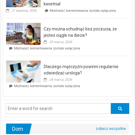
seniorów!
kwietnia!
„Zdrowie
21 kwietnia, 2026
Możliwość komentowania
została wyłączona
pod
kontrolą”
–
Czy można schudnąć bez poczucia, że
bezpłatna
akcja
jesteś ciągle na diecie?
profilaktyczna
25 marca, 2026
w
Czy
Możliwość komentowania
została wyłączona
Częstochowie
można
już
schudnąć
25
bez
kwietnia!
Dlaczego mężczyźni powinni regularnie
poczucia,
że
odwiedzać urologa?
jesteś
24 marca, 2026
ciągle
Dlaczego
Możliwość komentowania
została wyłączona
na
mężczyźni
diecie?
powinni
regularnie
odwiedzać
urologa?
Dom