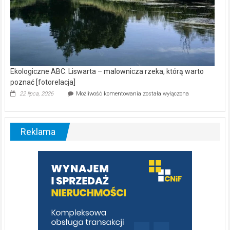
Ekologiczne ABC. Liswarta – malownicza rzeka, którą warto
poznać [fotorelacja]
Ekologiczne
22 lipca, 2026
Możliwość komentowania
została wyłączona
ABC.
Liswarta
–
malownicza
Reklama
rzeka,
którą
warto
poznać
[fotorelacja]