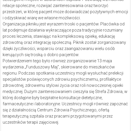
relacje społeczne, rozwijać zainteresowania oraz tworzyć
przestrzeń, w której pacjent może doświadczać pozytywnych emocji
i odzyskiwać wiarę we własne możliwości.
Organizacja pikniku jest wyrazem troski o pacjentów. Placówka od
lat podejmuje działania wykraczające poza tradycyjnie rozumiany
proces leczenia, stawiając na kompleksową opiekę, edukację
zdrowotną oraz integrację społeczną. Piknik został zorganizowany
dzięki życzliwości, wsparciu oraz zaangażowaniu wielu osób
kierujących się troską o dobro pacjentów.
Potwierdzeniem tego było również zorganizowanie 13 maja
wydarzenia „Funduszowy Maj”, skierowane do mieszkańców
regionu. Podczas spotkania uczestnicy mogli wysłuchać prelekcji
specjalistów poświęconych zdrowiu psychicznemu, profilaktyce
zdrowotnej, zdrowemu stylowi życia oraz roli nowoczesnej opieki
medycznej. Dużym zainteresowaniem cieszyła się Strefa Zdrowia, w
której dostępne były bezpłatne konsultacje dietetyczne,
farmaceutyczne i laboratoryjne. Uczestnicy mogli również zapoznać
się z działalnością Centrum Zdrowia Psychicznego, ofertą
terapeutyczną szpitala oraz pracami przygotowanymi przez
uczestników terapii zajęciowej.