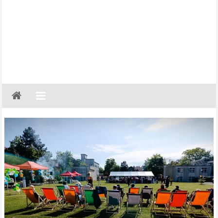
Gazeta
Regionalna
Częstochowa,
Kłobuck,
Lubliniec,
Myszków