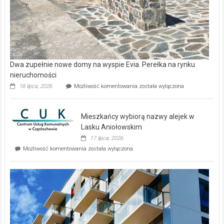
Dwa zupełnie nowe domy na wyspie Evia. Perełka na rynku
nieruchomości
Dwa
18 lipca, 2026
Możliwość komentowania
została wyłączona
zupełnie
nowe
domy
Mieszkańcy wybiorą nazwy alejek w
na
wyspie
Lasku Aniołowskim
Evia.
17 lipca, 2026
Perełka
Mieszkańcy
Możliwość komentowania
została wyłączona
na
wybiorą
rynku
nazwy
nieruchomości
alejek
w
Lasku
Aniołowskim