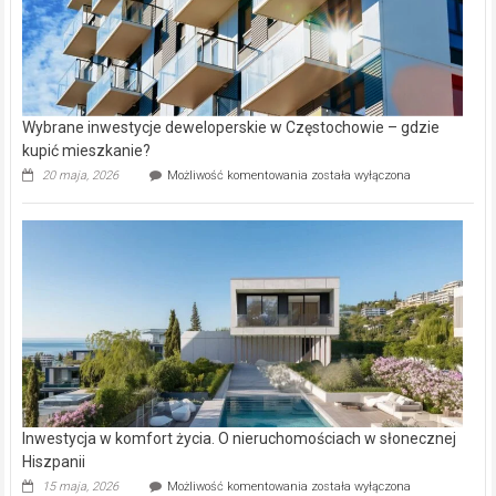
Wybrane inwestycje deweloperskie w Częstochowie – gdzie
kupić mieszkanie?
Wybrane
20 maja, 2026
Możliwość komentowania
została wyłączona
inwestycje
deweloperskie
w Częstochowie
–
gdzie
kupić
mieszkanie?
Inwestycja w komfort życia. O nieruchomościach w słonecznej
Hiszpanii
Inwestycja
15 maja, 2026
Możliwość komentowania
została wyłączona