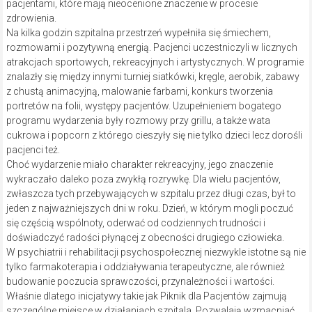
pacjentami, które mają nieocenione znaczenie w procesie
zdrowienia.
Na kilka godzin szpitalna przestrzeń wypełniła się śmiechem,
rozmowami i pozytywną energią. Pacjenci uczestniczyli w licznych
atrakcjach sportowych, rekreacyjnych i artystycznych. W programie
znalazły się między innymi turniej siatkówki, kręgle, aerobik, zabawy
z chustą animacyjną, malowanie farbami, konkurs tworzenia
portretów na folii, występy pacjentów. Uzupełnieniem bogatego
programu wydarzenia były rozmowy przy grillu, a także wata
cukrowa i popcorn z którego cieszyły się nie tylko dzieci lecz dorośli
pacjenci też.
Choć wydarzenie miało charakter rekreacyjny, jego znaczenie
wykraczało daleko poza zwykłą rozrywkę. Dla wielu pacjentów,
zwłaszcza tych przebywających w szpitalu przez długi czas, był to
jeden z najważniejszych dni w roku. Dzień, w którym mogli poczuć
się częścią wspólnoty, oderwać od codziennych trudności i
doświadczyć radości płynącej z obecności drugiego człowieka.
W psychiatrii i rehabilitacji psychospołecznej niezwykle istotne są nie
tylko farmakoterapia i oddziaływania terapeutyczne, ale również
budowanie poczucia sprawczości, przynależności i wartości.
Właśnie dlatego inicjatywy takie jak Piknik dla Pacjentów zajmują
szczególne miejsce w działaniach szpitala. Pozwalają wzmacniać