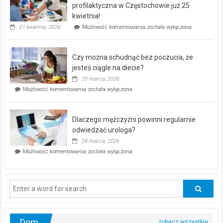
dla
profilaktyczna w Częstochowie już 25
seniorów!
kwietnia!
„Zdrowie
21 kwietnia, 2026
Możliwość komentowania
została wyłączona
pod
kontrolą”
–
Czy można schudnąć bez poczucia, że
bezpłatna
akcja
jesteś ciągle na diecie?
profilaktyczna
25 marca, 2026
w
Czy
Możliwość komentowania
została wyłączona
Częstochowie
można
już
schudnąć
25
bez
kwietnia!
Dlaczego mężczyźni powinni regularnie
poczucia,
że
odwiedzać urologa?
jesteś
24 marca, 2026
ciągle
Dlaczego
Możliwość komentowania
została wyłączona
na
mężczyźni
diecie?
powinni
regularnie
odwiedzać
urologa?
Dom