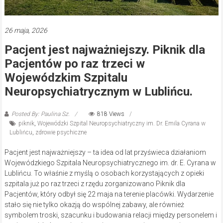
26 maja, 2026
Pacjent jest najważniejszy. Piknik dla
Pacjentów po raz trzeci w
Wojewódzkim Szpitalu
Neuropsychiatrycznym w Lublińcu.
Posted By: Paulina Sz.
818 Views
piknik
,
Wojewódzki Szpital Neuropsychiatryczny im. Dr. Emila Cyrana w
Lublińcu
,
zdrowie psychiczne
Pacjent jest najważniejszy – ta idea od lat przyświeca działaniom
Wojewódzkiego Szpitala Neuropsychiatrycznego im. dr. E. Cyrana w
Lublińcu. To właśnie z myślą o osobach korzystających z opieki
szpitala już po raz trzeci z rzędu zorganizowano Piknik dla
Pacjentów, który odbył się 22 maja na terenie placówki. Wydarzenie
stało się nie tylko okazją do wspólnej zabawy, ale również
symbolem troski, szacunku i budowania relacji między personelem i