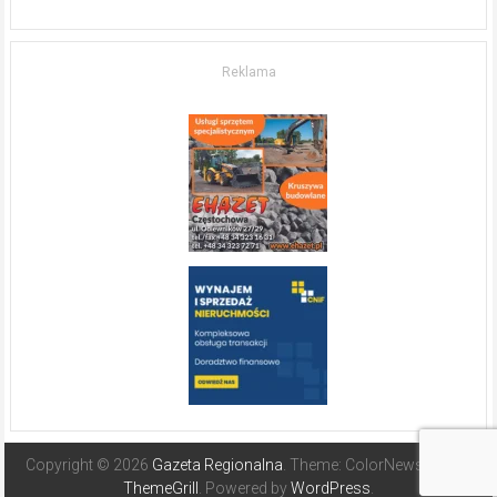
w komfort
życia.
O nieruchomościach
w słonecznej
Reklama
Hiszpanii
Copyright © 2026
Gazeta Regionalna
. Theme: ColorNews Pro by
ThemeGrill
. Powered by
WordPress
.