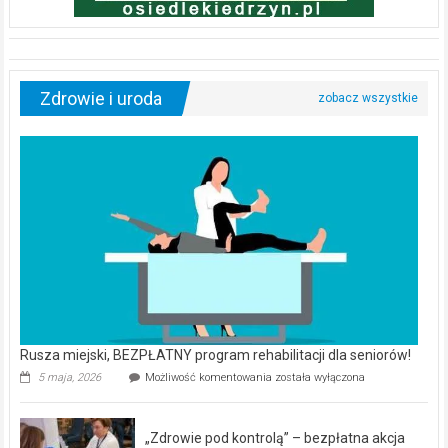
Zdrowie i uroda
Rusza miejski, BEZPŁATNY program rehabilitacji dla seniorów!
Rusza
5 maja, 2026
Możliwość komentowania
została wyłączona
miejski,
BEZPŁATNY
program
„Zdrowie pod kontrolą” – bezpłatna akcja
rehabilitacji