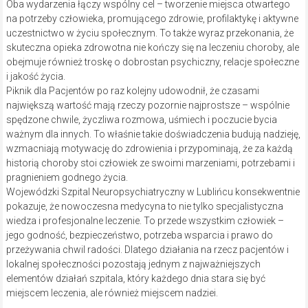
Oba wydarzenia łączy wspólny cel – tworzenie miejsca otwartego
na potrzeby człowieka, promującego zdrowie, profilaktykę i aktywne
uczestnictwo w życiu społecznym. To także wyraz przekonania, że
skuteczna opieka zdrowotna nie kończy się na leczeniu choroby, ale
obejmuje również troskę o dobrostan psychiczny, relacje społeczne
i jakość życia.
Piknik dla Pacjentów po raz kolejny udowodnił, że czasami
największą wartość mają rzeczy pozornie najprostsze – wspólnie
spędzone chwile, życzliwa rozmowa, uśmiech i poczucie bycia
ważnym dla innych. To właśnie takie doświadczenia budują nadzieję,
wzmacniają motywację do zdrowienia i przypominają, że za każdą
historią choroby stoi człowiek ze swoimi marzeniami, potrzebami i
pragnieniem godnego życia.
Wojewódzki Szpital Neuropsychiatryczny w Lublińcu konsekwentnie
pokazuje, że nowoczesna medycyna to nie tylko specjalistyczna
wiedza i profesjonalne leczenie. To przede wszystkim człowiek –
jego godność, bezpieczeństwo, potrzeba wsparcia i prawo do
przeżywania chwil radości. Dlatego działania na rzecz pacjentów i
lokalnej społeczności pozostają jednym z najważniejszych
elementów działań szpitala, który każdego dnia stara się być
miejscem leczenia, ale również miejscem nadziei.