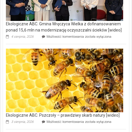
Ekologiczne ABC. Gmina Wręczyca Wielka z dofinansowaniem
ponad 15,6 mln na modernizację oczyszczalni ścieków [wideo]
Ekologiczne
4 sierpnia, 2026
Możliwość komentowania
została wyłączona
ABC.
Gmina
Wręczyca
Wielka
z
dofinansowaniem
ponad
15,6
mln
na
modernizację
oczyszczalni
ścieków
[wideo]
Ekologiczne ABC. Pszczoły – prawdziwy skarb natury [wideo]
Ekologiczne
3 sierpnia, 2026
Możliwość komentowania
została wyłączona
ABC.
Pszczoły