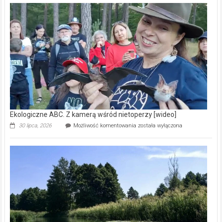
–
prawdziwy
skarb
natury
[wideo]
Ekologiczne ABC. Z kamerą wśród nietoperzy [wideo]
Ekologiczne
30 lipca, 2026
Możliwość komentowania
została wyłączona
ABC.
Z
kamerą
wśród
nietoperzy
[wideo]