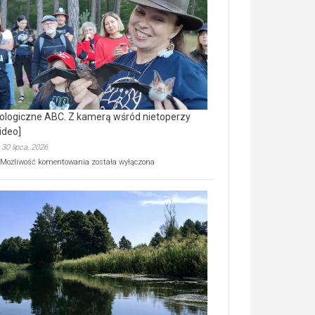
prawdziwy
skarb
natury
[wideo]
ologiczne ABC. Z kamerą wśród nietoperzy
ideo]
30 lipca, 2026
Ekologiczne
Możliwość komentowania
została wyłączona
ABC.
Z
kamerą
wśród
nietoperzy
[wideo]