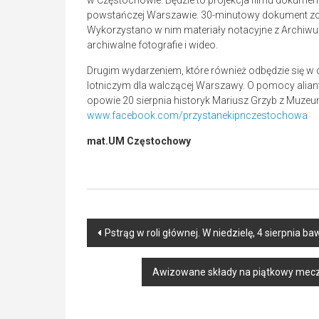
w Częstochowie. Będzie to projekcja filmu dokumenta
powstańczej Warszawie. 30-minutowy dokument zos
Wykorzystano w nim materiały notacyjne z Archi
archiwalne fotografie i wideo.
Drugim wydarzeniem, które również odbędzie się w
lotniczym dla walczącej Warszawy. O pomocy aliant
opowie 20 sierpnia historyk Mariusz Grzyb z Muze
www.facebook.com/przystanekipnczestochowa
mat.UM Częstochowy
Post
Pstrąg w roli głównej. W niedzielę, 4 sierpnia b
navigation
Awizowane składy na piątkowy mecz 