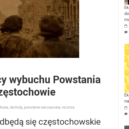
Ek
do
mo
cy wybuchu Powstania
zęstochowie
Ek
na
chowa
,
obchody
,
powstanie warszawskie
,
rocznica
odbędą się częstochowskie