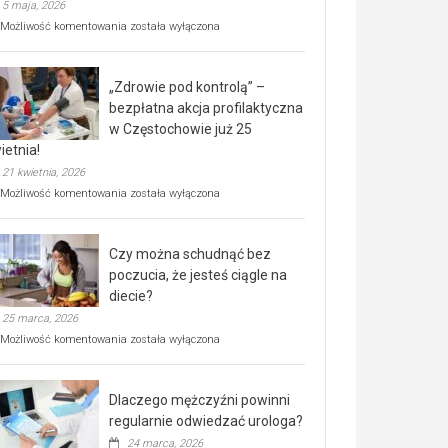
5 maja, 2026
Rusza
Możliwość komentowania
została wyłączona
miejski,
BEZPŁATNY
program
„Zdrowie pod kontrolą” –
rehabilitacji
dla
bezpłatna akcja profilaktyczna
seniorów!
w Częstochowie już 25
ietnia!
21 kwietnia, 2026
„Zdrowie
Możliwość komentowania
została wyłączona
pod
kontrolą”
–
Czy można schudnąć bez
bezpłatna
akcja
poczucia, że jesteś ciągle na
profilaktyczna
diecie?
w
25 marca, 2026
Częstochowie
już
Czy
Możliwość komentowania
została wyłączona
25
można
kwietnia!
schudnąć
bez
Dlaczego mężczyźni powinni
poczucia,
że
regularnie odwiedzać urologa?
jesteś
24 marca, 2026