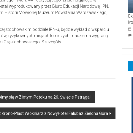
lnego ,,Wiara 44’’, dotyczącego życia religijnego w
tał wyprodukowany przez Biuro Edukacji Narodowej IPN.
wum Historii Mówionej Muzeum Powstania Warszawskiego,
Ek
kt
 częstochowskim oddziale IPN-u, będzie wykład o wsparciu
ów, ryzykownych misjach lotniczych i nadziei na wygraną
um Częstochowskiego. Szczegóły:
awimy się w Złotym Potoku na 26. Święcie Pstrąga!
Krono-Plast Włókniarz z NowyHotel Falubaz Zielona Góra