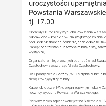
uroczystości upamiętni
Powstania Warszawskieg
tj. 17.00.
Obchody 80. rocznicy wybuchu Powstania Warszaw
odprawiona w kościele pw. Najświętszego Imienia Mar
pod Grób Nieznanego Żołnierza, gdzie odbędzie się
Pamięć ofiar zostanie uczczona minutą ciszy, zab
wystąpień,
Organizatorem tegorocznych obchodów jest Światow
Częstochowie oraz Urząd Miasta Częstochowy.
Dla upamiętnienia Godziny ,,W” 1 sierpnia punktualn
dźwięk trwający trzy minuty.
Katowicki oddział IPN-u organizuje w tym roku w C
rocznicy wybuchu Powstania Warszawskiego.
Pierwsze z nich zaplanowane jest na 8 sierpnia o 1