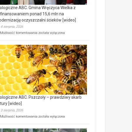
ologiczne ABC. Gmina Wręczyca Wielka z
finansowaniem ponad 15,6 mln na
dernizację oczyszczalni ścieków [wideo]
4 sierpnia, 2026
Ekologiczne
Możliwość komentowania
została wyłączona
ABC.
Gmina
Wręczyca
Wielka
z
dofinansowaniem
ponad
15,6
mln
na
modernizację
oczyszczalni
ścieków
ologiczne ABC. Pszczoły – prawdziwy skarb
[wideo]
tury [wideo]
3 sierpnia, 2026
Ekologiczne
Możliwość komentowania
została wyłączona
ABC.
Pszczoły
–