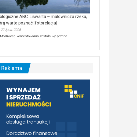
ologiczne ABC. Liswarta – malownicza rzeka,
órą warto poznać [fotorelacja]
22 lipca, 2026
Ekologiczne
Możliwość komentowania
została wyłączona
ABC.
Liswarta
–
malownicza
rzeka,
którą
Reklama
warto
poznać
[fotorelacja]