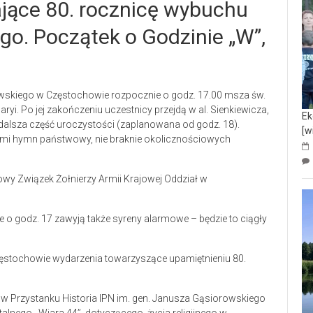
ające 80. rocznicę wybuchu
o. Początek o Godzinie „W”,
skiego w Częstochowie rozpocznie o godz. 17.00 msza św.
yi. Po jej zakończeniu uczestnicy przejdą w al. Sienkiewicza,
Ek
 dalsza część uroczystości (zaplanowana od godz. 18).
[w
rzmi hymn państwowy, nie braknie okolicznościowych
y Związek Żołnierzy Armii Krajowej Oddział w
ie o godz. 17 zawyją także syreny alarmowe – będzie to ciągły
zęstochowie wydarzenia towarzyszące upamiętnieniu 80.
8 w Przystanku Historia IPN im. gen. Janusza Gąsiorowskiego