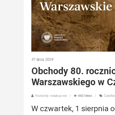
31 lipca, 2024
Obchody 80. roczni
Warszawskiego w C
Posted By: redakcja red
463 Views
Często
W czwartek, 1 sierpnia 