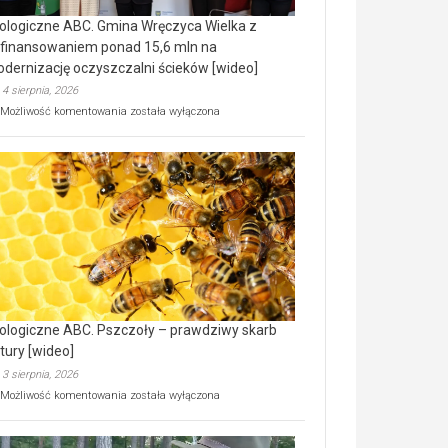
ologiczne ABC. Gmina Wręczyca Wielka z
finansowaniem ponad 15,6 mln na
dernizację oczyszczalni ścieków [wideo]
4 sierpnia, 2026
Ekologiczne
Możliwość komentowania
została wyłączona
ABC.
Gmina
Wręczyca
Wielka
z
dofinansowaniem
ponad
15,6
mln
na
modernizację
oczyszczalni
ścieków
ologiczne ABC. Pszczoły – prawdziwy skarb
[wideo]
tury [wideo]
3 sierpnia, 2026
Ekologiczne
Możliwość komentowania
została wyłączona
ABC.
Pszczoły
–