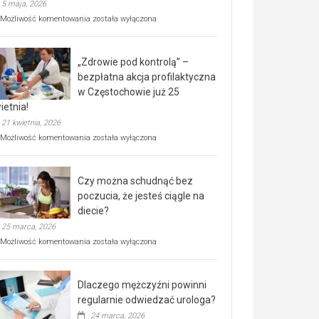
5 maja, 2026
Rusza
Możliwość komentowania
została wyłączona
miejski,
BEZPŁATNY
program
„Zdrowie pod kontrolą” –
rehabilitacji
dla
bezpłatna akcja profilaktyczna
seniorów!
w Częstochowie już 25
ietnia!
21 kwietnia, 2026
„Zdrowie
Możliwość komentowania
została wyłączona
pod
kontrolą”
–
Czy można schudnąć bez
bezpłatna
akcja
poczucia, że jesteś ciągle na
profilaktyczna
diecie?
w
25 marca, 2026
Częstochowie
już
Czy
Możliwość komentowania
została wyłączona
25
można
kwietnia!
schudnąć
bez
Dlaczego mężczyźni powinni
poczucia,
że
regularnie odwiedzać urologa?
jesteś
24 marca, 2026