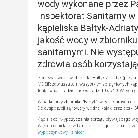
wody wykonane przez 
Inspektorat Sanitarny w
kąpieliska Bałtyk-Adriat
jakość wody w zbiornik
sanitarnymi. Nie występu
zdrowia osób korzystają
Ponieważ woda w zbiorniku Bałtyk-Adriatyk (przy u
MOSiR zaprasza tam wszystkich spragnionych kąpiel
funkcjonuje codziennie od godz. 10 do 20. W tych 
W parku przy zbiorniku “Bałtyk”, w tych samych go
Do dyspozycji są rowery wodne, kajaki oraz deski S
Kąpielisko i wypożyczalnia sprzętu pływającego w t
Więcej o obiekcie, w tym: cennik, regulamin i inne w
wypoczynkowy-lisiniec/