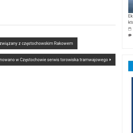
Ek
kt
ył związany z częstochowskim Rakowem
lanowano w Częstochowie serwis torowiska tramwajowego