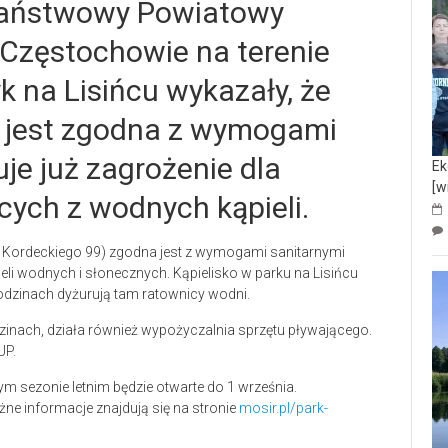
Państwowy Powiatowy
 Częstochowie na terenie
yk na Lisińcu wykazały, że
u jest zgodna z wymogami
je już zagrożenie dla
Ek
[w
cych z wodnych kąpieli.
l. Kordeckiego 99) zgodna jest z wymogami sanitarnymi
i wodnych i słonecznych. Kąpielisko w parku na Lisińcu
godzinach dyżurują tam ratownicy wodni.
dzinach, działa również wypożyczalnia sprzętu pływającego.
UP.
ym sezonie letnim będzie otwarte do 1 września.
ażne informacje znajdują się na stronie
mosir.pl/park-