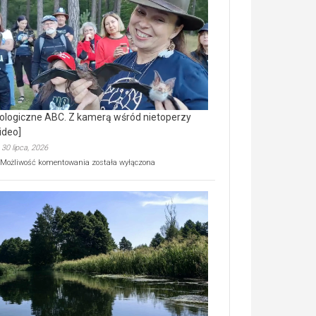
prawdziwy
skarb
natury
[wideo]
ologiczne ABC. Z kamerą wśród nietoperzy
ideo]
30 lipca, 2026
Ekologiczne
Możliwość komentowania
została wyłączona
ABC.
Z
kamerą
wśród
nietoperzy
[wideo]