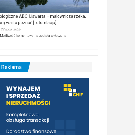
ologiczne ABC. Liswarta – malownicza rzeka,
órą warto poznać [fotorelacja]
22 lipca, 2026
Ekologiczne
Możliwość komentowania
została wyłączona
ABC.
Liswarta
–
malownicza
rzeka,
którą
Reklama
warto
poznać
[fotorelacja]