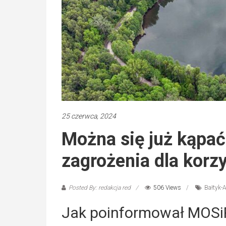
25 czerwca, 2024
Można się już kąpać
zagrożenia dla korzy
Posted By: redakcja red
506 Views
Bałtyk-A
Jak poinformował MOSi