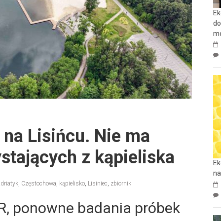
Ek
do
mo
 na Lisińcu. Nie ma
stających z kąpieliska
Ek
na
driatyk
,
Częstochowa
,
kąpielisko
,
Lisiniec
,
zbiornik
R, ponowne badania próbek