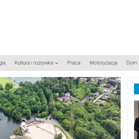
gia
Kultura i rozrywka
Praca
Motoryzacja
Dom