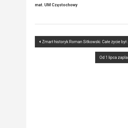
mat. UM Częstochowy
Post
Zmarł historyk Roman Sitkowski. Całe życie b
navigation
Od 1 lipca zap