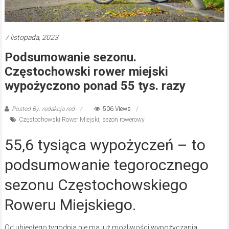
7 listopada, 2023
Podsumowanie sezonu.
Częstochowski rower miejski
wypożyczono ponad 55 tys. razy
Posted By: redakcja red
506 Views
Częstochowski Rower Miejski
,
sezon rowerowy
55,6 tysiąca wypożyczeń – to
podsumowanie tegorocznego
sezonu Częstochowskiego
Roweru Miejskiego.
Od ubiegłego tygodnia nie ma już możliwości wypożyczania