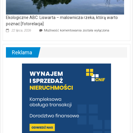
Ekologiczne ABC. Liswarta – malownicza rzeka, którą warto
poznać [fotorelacja]
Ekologiczne
22 lipca, 2026
Możliwość komentowania
została wyłączona
ABC.
Liswarta
–
malownicza
Reklama
rzeka,
którą
warto
poznać
[fotorelacja]