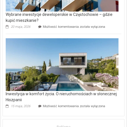
Wybrane inwestycje deweloperskie w Częstochowie – gdzie
kupić mieszkanie?
Wybrane
20 maja, 2026
Możliwość komentowania
została wyłączona
inwestycje
deweloperskie
w Częstochowie
–
gdzie
kupić
mieszkanie?
Inwestycja w komfort życia. O nieruchomościach w słonecznej
Hiszpanii
Inwestycja
15 maja, 2026
Możliwość komentowania
została wyłączona
w komfort
życia.
O nieruchomościach
w słonecznej