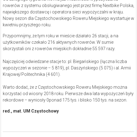
rowerów z systemu obsługiwanego jest przez firmę Nextbike Polska,
największego dostawcę i operatora sieci wypożyczalni w kraju.
Nowy sezon dla Częstochowskiego Roweru Miejskiego wystartuje w
kwietniu przyszłego roku.
Przypomnijmy, że tym roku w mieście działało 26 stacji, a na
użytkowników czekało 216 aktywnych rowerów. W sumie
skorzystali oni z rowerów miejskich dokładnie 55 597 razy.
Najczęściej odwiedzane stacje to: pl. Biegańskiego (łączna liczba
wypożyczeń w sezonie – 5 819), pl. Daszyńskiego (5 075) i al. Armii
Krajowej/Politechnika (4 601).
Warto dodać, że z Częstochowskiego Roweru Miejskiego można
korzystać od wiosny 2018 roku. Pierwsze dwa lata wypożyczeń były
rekordowe – wyniosły 0ponad 175 tys. i blisko 150 tys. na sezon.
red., mat. UM Częstochowy