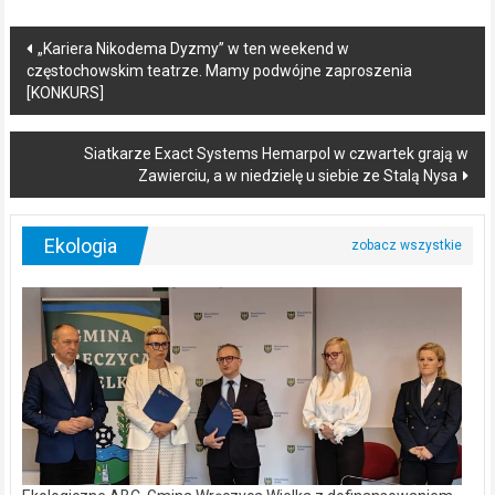
Post
„Kariera Nikodema Dyzmy” w ten weekend w
częstochowskim teatrze. Mamy podwójne zaproszenia
navigation
[KONKURS]
Siatkarze Exact Systems Hemarpol w czwartek grają w
Zawierciu, a w niedzielę u siebie ze Stalą Nysa
Ekologia