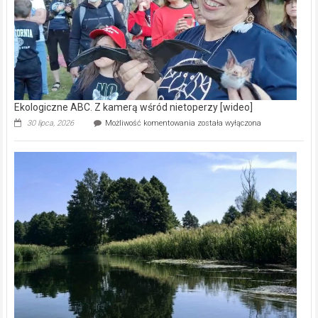
Ekologiczne ABC. Z kamerą wśród nietoperzy [wideo]
Ekologiczne
30 lipca, 2026
Możliwość komentowania
została wyłączona
ABC.
Z
kamerą
wśród
nietoperzy
[wideo]