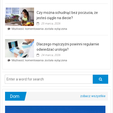
pod
kontrolą”
–
Czy można schudnąć bez poczucia, że
bezpłatna
akcja
jesteś ciągle na diecie?
profilaktyczna
25 marca, 2026
w
Czy
Możliwość komentowania
została wyłączona
Częstochowie
można
już
schudnąć
25
bez
kwietnia!
Dlaczego mężczyźni powinni regularnie
poczucia,
że
odwiedzać urologa?
jesteś
24 marca, 2026
ciągle
Dlaczego
Możliwość komentowania
została wyłączona
na
mężczyźni
diecie?
powinni
regularnie
odwiedzać
urologa?
Dom