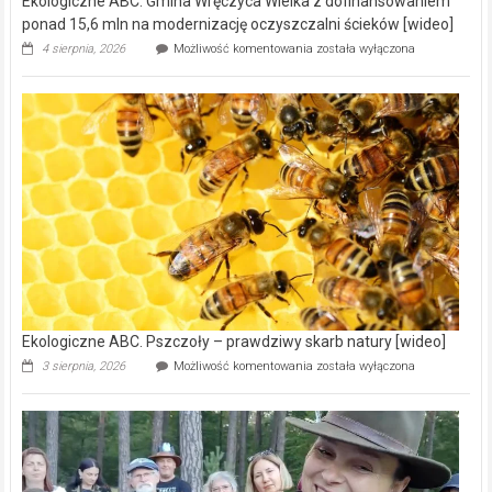
Ekologiczne ABC. Gmina Wręczyca Wielka z dofinansowaniem
ponad 15,6 mln na modernizację oczyszczalni ścieków [wideo]
Ekologiczne
4 sierpnia, 2026
Możliwość komentowania
została wyłączona
ABC.
Gmina
Wręczyca
Wielka
z
dofinansowaniem
ponad
15,6
mln
na
modernizację
oczyszczalni
ścieków
[wideo]
Ekologiczne ABC. Pszczoły – prawdziwy skarb natury [wideo]
Ekologiczne
3 sierpnia, 2026
Możliwość komentowania
została wyłączona
ABC.
Pszczoły
–
prawdziwy
skarb
natury
[wideo]