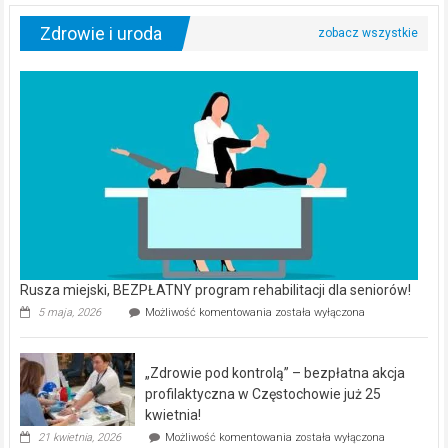
Zdrowie i uroda
Rusza miejski, BEZPŁATNY program rehabilitacji dla seniorów!
Rusza
5 maja, 2026
Możliwość komentowania
została wyłączona
miejski,
BEZPŁATNY
program
„Zdrowie pod kontrolą” – bezpłatna akcja
rehabilitacji
dla
profilaktyczna w Częstochowie już 25
seniorów!
kwietnia!
„Zdrowie
21 kwietnia, 2026
Możliwość komentowania
została wyłączona