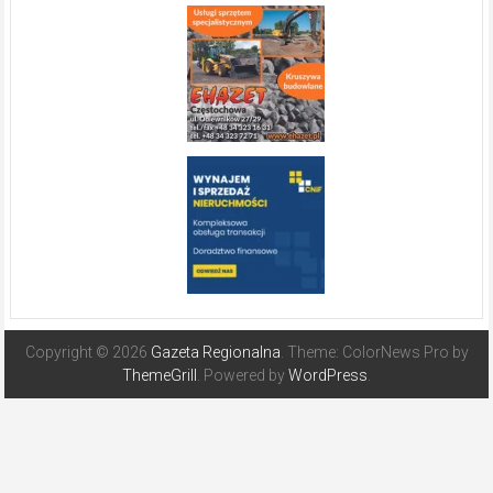
Copyright © 2026
Gazeta Regionalna
. Theme: ColorNews Pro by
ThemeGrill
. Powered by
WordPress
.