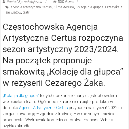
Posted By: redakcja red
530 Views
agencja artystyczna Certus
,
Klimakterium
,
Kolacja dla głupca
,
Przesyłka z
zaświatów
,
teatr
Częstochowska Agencja
Artystyczna Certus rozpoczyna
sezon artystyczny 2023/2024.
Na początek proponuje
smakowitą „Kolację dla głupca”
w reżyserii Cezarego Żaka.
„Kolacja dla głupca”
to tytuł doskonale znany częstochowskim
wielbicielom teatru. Ogólnopolska premiera piątej produkcji w
dorobku
Agencji Artystycznej Certus
przypadła na styczeń 2022 r. i
zorganizowano ją – zgodnie z tradycją – w rodzinnym mieście
producenta. Wyśmienita komedia autorstwa Francisa Vebera
szybko skradła