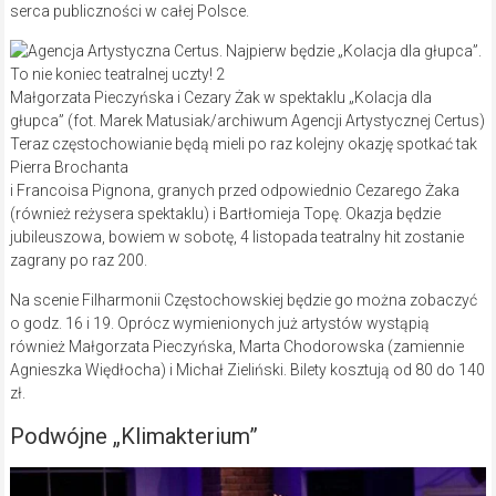
serca publiczności w całej Polsce.
Małgorzata Pieczyńska i Cezary Żak w spektaklu „Kolacja dla
głupca” (fot. Marek Matusiak/archiwum Agencji Artystycznej Certus)
Teraz częstochowianie będą mieli po raz kolejny okazję spotkać tak
Pierra Brochanta
i Francoisa Pignona, granych przed odpowiednio Cezarego Żaka
(również reżysera spektaklu) i Bartłomieja Topę. Okazja będzie
jubileuszowa, bowiem w sobotę, 4 listopada teatralny hit zostanie
zagrany po raz 200.
Na scenie Filharmonii Częstochowskiej będzie go można zobaczyć
o godz. 16 i 19. Oprócz wymienionych już artystów wystąpią
również Małgorzata Pieczyńska, Marta Chodorowska (zamiennie
Agnieszka Więdłocha) i Michał Zieliński. Bilety kosztują od 80 do 140
zł.
Podwójne „Klimakterium”