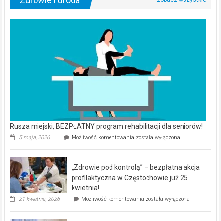
Zdrowie i uroda
Rusza miejski, BEZPŁATNY program rehabilitacji dla seniorów!
Rusza
5 maja, 2026
Możliwość komentowania
została wyłączona
miejski,
BEZPŁATNY
program
„Zdrowie pod kontrolą” – bezpłatna akcja
rehabilitacji
dla
profilaktyczna w Częstochowie już 25
seniorów!
kwietnia!
„Zdrowie
21 kwietnia, 2026
Możliwość komentowania
została wyłączona
pod
kontrolą”