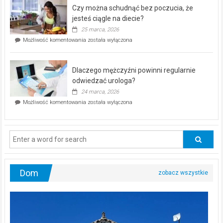
–
Czy można schudnąć bez poczucia, że
bezpłatna
akcja
jesteś ciągle na diecie?
profilaktyczna
25 marca, 2026
w
Czy
Możliwość komentowania
została wyłączona
Częstochowie
można
już
schudnąć
25
bez
kwietnia!
Dlaczego mężczyźni powinni regularnie
poczucia,
że
odwiedzać urologa?
jesteś
24 marca, 2026
ciągle
Dlaczego
Możliwość komentowania
została wyłączona
na
mężczyźni
diecie?
powinni
regularnie
odwiedzać
urologa?
Dom