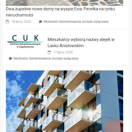
Dwa zupełnie nowe domy na wyspie Evia. Perełka na rynku
nieruchomości
Dwa
18 lipca, 2026
Możliwość komentowania
została wyłączona
zupełnie
nowe
domy
Mieszkańcy wybiorą nazwy alejek w
na
wyspie
Lasku Aniołowskim
Evia.
17 lipca, 2026
Perełka
Mieszkańcy
Możliwość komentowania
została wyłączona
na
wybiorą
rynku
nazwy
nieruchomości
alejek
w
Lasku
Aniołowskim