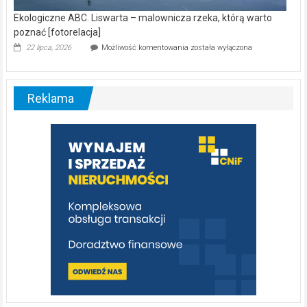
Ekologiczne ABC. Liswarta – malownicza rzeka, którą warto
poznać [fotorelacja]
Ekologiczne
22 lipca, 2026
Możliwość komentowania
została wyłączona
ABC.
Liswarta
–
malownicza
Reklama
rzeka,
którą
warto
poznać
[fotorelacja]