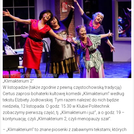
„Klimakterium 2”
W listopadzie (także zgodnie z pewną częstochowską tradycją)
Certus zaprosi bohaterki kultowej komedii „Klimakterium” według
tekstu Elżbiety Jodłowskiej. Tym razem należeć do nich będzie
niedziela, 12 listopada. O godz. 15.30 w Klubie Politechnik
zobaczymy pierwszą część, tj. „Klimakterium i już”, a o godz. 19 –
kontynuację, czyli „Klimakterium 2, czyli menopauzy szał”.
– „Klimakterium” to znane piosenki z zabawnymi tekstami, których