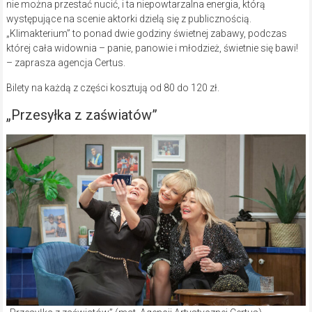
nie można przestać nucić, i ta niepowtarzalna energia, którą
występujące na scenie aktorki dzielą się z publicznością.
„Klimakterium” to ponad dwie godziny świetnej zabawy, podczas
której cała widownia – panie, panowie i młodzież, świetnie się bawi!
– zaprasza agencja Certus.
Bilety na każdą z części kosztują od 80 do 120 zł.
„Przesyłka z zaświatów”