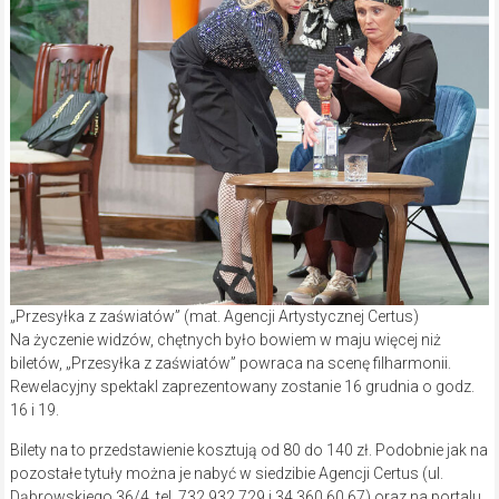
„Przesyłka z zaświatów” (mat. Agencji Artystycznej Certus)
Na życzenie widzów, chętnych było bowiem w maju więcej niż
biletów, „Przesyłka z zaświatów” powraca na scenę filharmonii.
Rewelacyjny spektakl zaprezentowany zostanie 16 grudnia o godz.
16 i 19.
Bilety na to przedstawienie kosztują od 80 do 140 zł. Podobnie jak na
pozostałe tytuły można je nabyć w siedzibie Agencji Certus (ul.
Dąbrowskiego 36/4, tel. 732 932 729 i 34 360 60 67) oraz na portalu