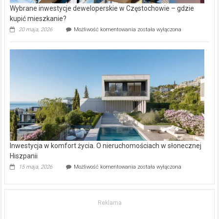
Wybrane inwestycje deweloperskie w Częstochowie – gdzie
kupić mieszkanie?
Wybrane
20 maja, 2026
Możliwość komentowania
została wyłączona
inwestycje
deweloperskie
w Częstochowie
–
gdzie
kupić
mieszkanie?
Inwestycja w komfort życia. O nieruchomościach w słonecznej
Hiszpanii
Inwestycja
15 maja, 2026
Możliwość komentowania
została wyłączona
w komfort
życia.
O nieruchomościach
w słonecznej
Reklama
Hiszpanii