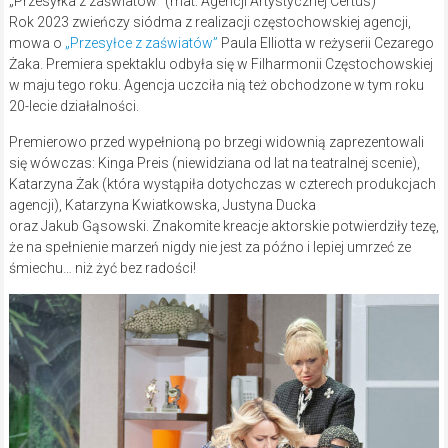
„Przesyłka z zaświatów” (mat. Agencji Artystycznej Certus)
Rok 2023 zwieńczy siódma z realizacji częstochowskiej agencji,
mowa o
„Przesyłce z zaświatów”
Paula Elliotta w reżyserii Cezarego
Żaka. Premiera spektaklu odbyła się w Filharmonii Częstochowskiej
w maju tego roku. Agencja uczciła nią też obchodzone w tym roku
20-lecie działalności.
Premierowo przed wypełnioną po brzegi widownią zaprezentowali
się wówczas: Kinga Preis (niewidziana od lat na teatralnej scenie),
Katarzyna Żak (która wystąpiła dotychczas w czterech produkcjach
agencji), Katarzyna Kwiatkowska, Justyna Ducka
oraz Jakub Gąsowski. Znakomite kreacje aktorskie potwierdziły tezę,
że na spełnienie marzeń nigdy nie jest za późno i lepiej umrzeć ze
śmiechu… niż żyć bez radości!