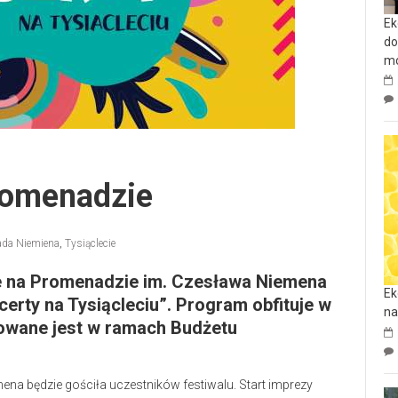
Ek
do
mo
Promenadzie
da Niemiena
,
Tysiąclecie
ze na Promenadzie im. Czesława Niemena
Ek
certy na Tysiącleciu”. Program obfituje w
na
zowane jest w ramach Budżetu
ena będzie gościła uczestników festiwalu. Start imprezy