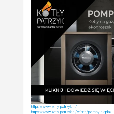
https://www.kotly-patrzyk.pl/
https://www.kotly-patrzyk.pl/oferta/pompy-ciepla/