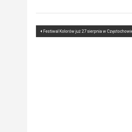
Post
Festiwal Kolorów już 27 sierpnia w Częstochowi
navigation