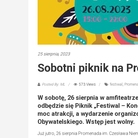
25 sierpnia, 2023
Sobotni piknik na 
Posted By: ML
573 Views
festiwal
,
Promena
W sobotę, 26 sierpnia w amfiteatr
odbędzie się Piknik „Festiwal – Kon
moc atrakcji, a wydarzenie organi
Obywatelskiego. Wstęp jest wolny.
Już jutro, 26 sierpnia Promenada im. Czesława Niem