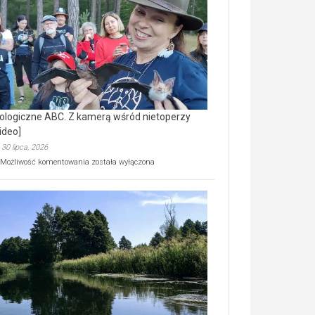
prawdziwy
skarb
natury
[wideo]
ologiczne ABC. Z kamerą wśród nietoperzy
ideo]
30 lipca, 2026
Ekologiczne
Możliwość komentowania
została wyłączona
ABC.
Z
kamerą
wśród
nietoperzy
[wideo]