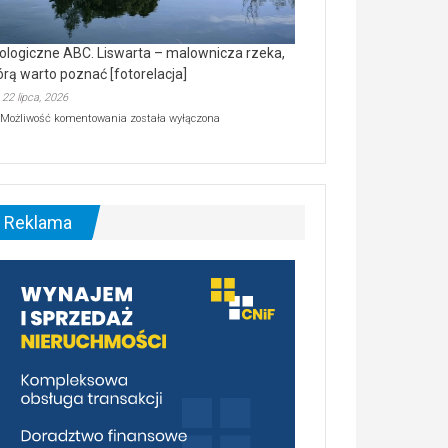
ologiczne ABC. Liswarta – malownicza rzeka,
órą warto poznać [fotorelacja]
22 lipca, 2026
Ekologiczne
Możliwość komentowania
została wyłączona
ABC.
Liswarta
–
malownicza
rzeka,
którą
Reklama
warto
poznać
[fotorelacja]