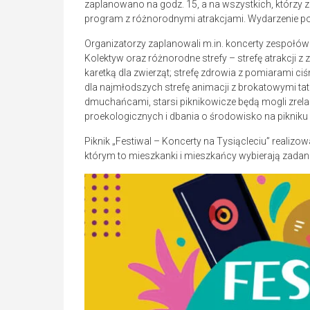
zaplanowano na godz. 15, a na wszystkich, którzy 
program z różnorodnymi atrakcjami. Wydarzenie po
Organizatorzy zaplanowali m.in. koncerty zespołów F
Kolektyw oraz różnorodne strefy – strefę atrakcji 
karetką dla zwierząt; strefę zdrowia z pomiarami ciś
dla najmłodszych strefę animacji z brokatowymi ta
dmuchańcami, starsi piknikowicze będą mogli zrelak
proekologicznych i dbania o środowisko na pikniku
Piknik „Festiwal – Koncerty na Tysiącleciu” realiz
którym to mieszkanki i mieszkańcy wybierają zadania