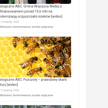
ologiczne ABC. Gmina Wręczyca Wielka z
finansowaniem ponad 15,6 mln na
dernizację oczyszczalni ścieków [wideo]
4 sierpnia, 2026
Ekologiczne
Możliwość komentowania
została wyłączona
ABC.
Gmina
Wręczyca
Wielka
z
dofinansowaniem
ponad
15,6
mln
na
modernizację
oczyszczalni
ścieków
ologiczne ABC. Pszczoły – prawdziwy skarb
[wideo]
tury [wideo]
3 sierpnia, 2026
Ekologiczne
Możliwość komentowania
została wyłączona
ABC.
Pszczoły
–