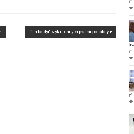
e
Ten londyńczyk do innych jest niepodobny
kw