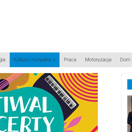
gia
Kultura i rozrywka
Praca
Motoryzacja
Dom