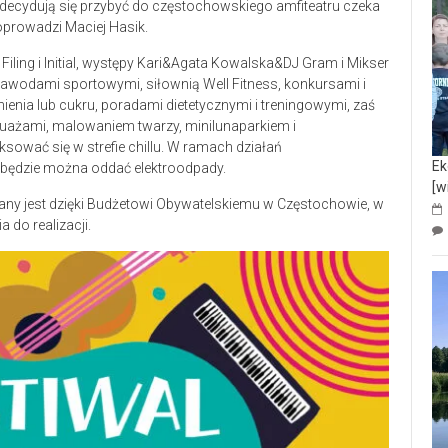
zdecydują się przybyć do częstochowskiego amfiteatru czeka
prowadzi Maciej Hasik.
iling i Initial, występy Kari&Agata Kowalska&DJ Gram i Mikser
z zawodami sportowymi, siłownią Well Fitness, konkursami i
nienia lub cukru, poradami dietetycznymi i treningowymi, zaś
tuażami, malowaniem twarzy, minilunaparkiem i
sować się w strefie chillu. W ramach działań
Ek
 będzie można oddać elektroodpady.
[w
owany jest dzięki Budżetowi Obywatelskiemu w Częstochowie, w
 do realizacji.