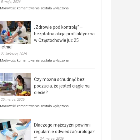
5 maja, 2026
Rusza
Możliwość komentowania
została wyłączona
miejski,
BEZPŁATNY
program
„Zdrowie pod kontrolą” –
rehabilitacji
dla
bezpłatna akcja profilaktyczna
seniorów!
w Częstochowie już 25
ietnia!
21 kwietnia, 2026
„Zdrowie
Możliwość komentowania
została wyłączona
pod
kontrolą”
–
Czy można schudnąć bez
bezpłatna
akcja
poczucia, że jesteś ciągle na
profilaktyczna
diecie?
w
25 marca, 2026
Częstochowie
już
Czy
Możliwość komentowania
została wyłączona
25
można
kwietnia!
schudnąć
bez
Dlaczego mężczyźni powinni
poczucia,
że
regularnie odwiedzać urologa?
jesteś
24 marca, 2026