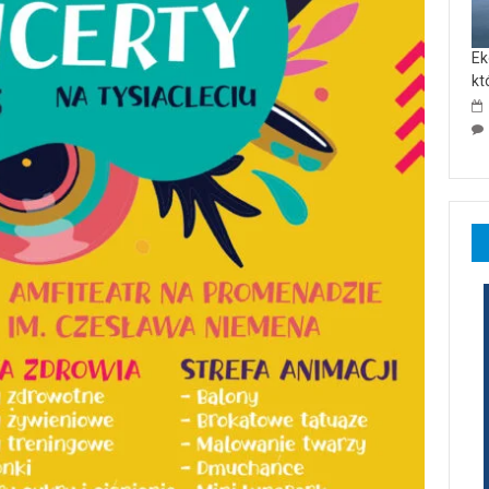
Ek
kt