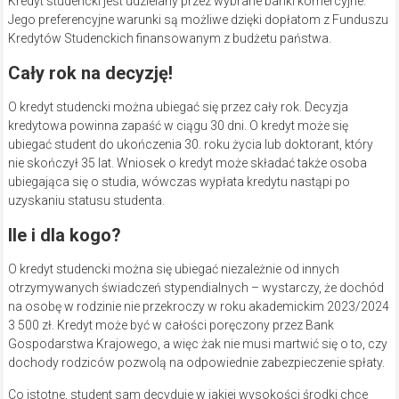
Kredyt studencki jest udzielany przez wybrane banki komercyjne.
Jego preferencyjne warunki są możliwe dzięki dopłatom z Funduszu
Kredytów Studenckich finansowanym z budżetu państwa.
Cały rok na decyzję!
O kredyt studencki można ubiegać się przez cały rok. Decyzja
kredytowa powinna zapaść w ciągu 30 dni. O kredyt może się
ubiegać student do ukończenia 30. roku życia lub doktorant, który
nie skończył 35 lat. Wniosek o kredyt może składać także osoba
ubiegająca się o studia, wówczas wypłata kredytu nastąpi po
uzyskaniu statusu studenta.
Ile i dla kogo?
O kredyt studencki można się ubiegać niezależnie od innych
otrzymywanych świadczeń stypendialnych – wystarczy, że dochód
na osobę w rodzinie nie przekroczy w roku akademickim 2023/2024
3 500 zł. Kredyt może być w całości poręczony przez Bank
Gospodarstwa Krajowego, a więc żak nie musi martwić się o to, czy
dochody rodziców pozwolą na odpowiednie zabezpieczenie spłaty.
Co istotne, student sam decyduje w jakiej wysokości środki chce