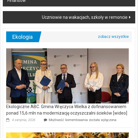
Finansów
Uczniowie na wakacjach, szkoły w remoncie
Ekologia
Ekologiczne ABC. Gmina Wręczyca Wielka z dofinansowaniem
ponad 15,6 mln na modernizację oczyszczalni ścieków [wideo]
Ekologiczne
4 sierpnia, 2026
Możliwość komentowania
została wyłączona
ABC.
Gmina
Wręczyca