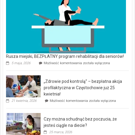
Rusza miejski, BEZPŁATNY program rehabilitacji dla seniorów!
Rusza
5 maja, 2026
Możliwość komentowania
została wyłączona
miejski,
BEZPŁATNY
program
„Zdrowie pod kontrolą” – bezpłatna akcja
rehabilitacji
dla
profilaktyczna w Częstochowie już 25
seniorów!
kwietnia!
„Zdrowie
21 kwietnia, 2026
Możliwość komentowania
została wyłączona
pod
kontrolą”
–
Czy można schudnąć bez poczucia, że
bezpłatna
akcja
jesteś ciągle na diecie?
profilaktyczna
25 marca, 2026
w