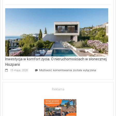
inwestycje
deweloperskie
w Częstochowie
–
gdzie
kupić
mieszkanie?
Inwestycja w komfort życia. O nieruchomościach w słonecznej
Hiszpanii
Inwestycja
15 maja, 2026
Możliwość komentowania
została wyłączona
w komfort
życia.
O nieruchomościach
w słonecznej
Reklama
Hiszpanii