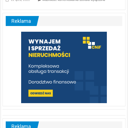
ABC.
Liswarta
–
malownicza
Reklama
rzeka,
którą
warto
poznać
[fotorelacja]
Reklama