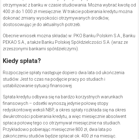
otrzymywać z banku w czasie studiowania. Można wybrać kwotę od
400 zł do 1 000 zł miesięcznie. W trakcie pobierania kredytu można
dokonać zmiany wysokości otrzymywanych środków,
dostosowując je do aktualnych potrzeb.
Obecnie wniosek można składać w: PKO Banku Polskim S.A., Banku
PEKAO S.A., a także Banku Polskiej Spółdzielczości S.A. (wraz ze
zrzeszonymi bankami spółdzielczymi).
Kiedy spłata?
Rozpoczęcie spłaty następuje dopiero dwa lata od ukończenia
studiów. Jest to czas na podjęcie pracy po studiach i
ustabilizowanie sytuacji finansowej.
Spłata kredytu odbywa się na bardzo korzystnych warunkach
finansowych – odsetki wynoszą jedynie połowę stopy
redyskontowej weksli NBP, a okres spłaty rozkłada się na okres
dwukrotności pobierania kredytu, a więc miesięcznie absolwent
spłaca połowę tego co otrzymywał miesięcznie na studiach.
Przykładowo pobierając miesięcznie 800 zł, dwa lata po
zakończeniu studiów będzie spłacał ok. 400 zł na miesiąc.