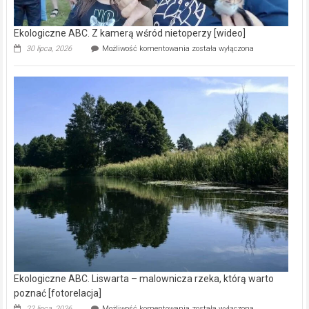
Ekologiczne ABC. Z kamerą wśród nietoperzy [wideo]
Ekologiczne
30 lipca, 2026
Możliwość komentowania
została wyłączona
ABC.
Z
kamerą
wśród
nietoperzy
[wideo]
Ekologiczne ABC. Liswarta – malownicza rzeka, którą warto
poznać [fotorelacja]
Ekologiczne
22 lipca, 2026
Możliwość komentowania
została wyłączona