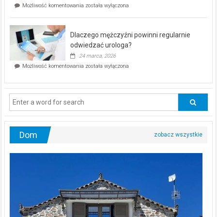
Czy
Możliwość komentowania
została wyłączona
Częstochowie
można
już
schudnąć
25
bez
kwietnia!
Dlaczego mężczyźni powinni regularnie
poczucia,
że
odwiedzać urologa?
jesteś
24 marca, 2026
ciągle
Dlaczego
Możliwość komentowania
została wyłączona
na
mężczyźni
diecie?
powinni
regularnie
odwiedzać
urologa?
Dom