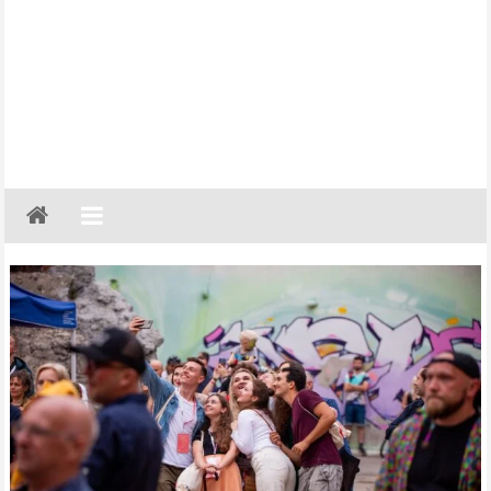
Gazeta
Regionalna
Częstochowa,
Kłobuck,
Lubliniec,
Myszków