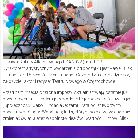
Festiwal Kultury Alternatywnej eFKA 2022 (mat. FOB)
Dyrektorem artystycznym wydarzenia od początku jest Paweł Bilski
– Fundator i Prezes Zarządu Fundacji Oczami Brata oraz dyrektor,
założyciel, aktor i reżyser Teatru Nowego w Częstochowie.
Przed nami trzecia odsłona imprezy. Aktualnie trwają ostatnie już
przygotowania. – Hasłem przewodnim tegorocznego festiwalu jest
„Społeczność”. Jako Fundacja Oczami Brata od lat tworzymy
bowiem wspólnotę. Wspólnotę ludzi, którym po pierwsze chce się
zmieniać świat, ale też wspólnotę ideałów i wartości – mówi Bilski.