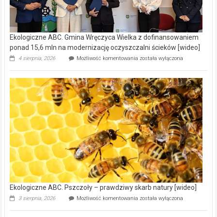
Ekologiczne ABC. Gmina Wręczyca Wielka z dofinansowaniem
ponad 15,6 mln na modernizację oczyszczalni ścieków [wideo]
Ekologiczne
4 sierpnia, 2026
Możliwość komentowania
została wyłączona
ABC.
Gmina
Wręczyca
Wielka
z
dofinansowaniem
ponad
15,6
mln
na
modernizację
oczyszczalni
ścieków
[wideo]
Ekologiczne ABC. Pszczoły – prawdziwy skarb natury [wideo]
Ekologiczne
3 sierpnia, 2026
Możliwość komentowania
została wyłączona
ABC.
Pszczoły