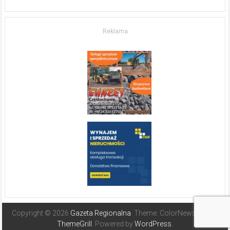
w komfort
życia.
O nieruchomościach
w słonecznej
Reklama
Hiszpanii
Copyright © 2026
Gazeta Regionalna
. Theme: ColorNews Pro by
ThemeGrill
. Powered by
WordPress
.