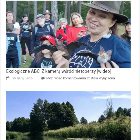
–
prawdziwy
skarb
natury
[wideo]
Ekologiczne ABC. Z kamerą wśród nietoperzy [wideo]
Ekologiczne
30 lipca, 2026
Możliwość komentowania
została wyłączona
ABC.
Z
kamerą
wśród
nietoperzy
[wideo]