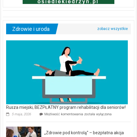
Zdrowie i uroda
Rusza miejski, BEZPŁATNY program rehabilitacji dla seniorów!
Rusza
5 maja, 2026
Możliwość komentowania
została wyłączona
miejski,
BEZPŁATNY
program
„Zdrowie pod kontrolą” – bezpłatna akcja
rehabilitacji