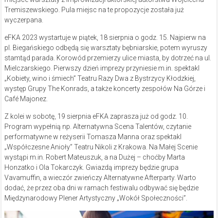
Tremiszewskiego. Pula miejsc na te propozycje została już
wyczerpana.
eFKA 2023 wystartuje w piątek, 18 sierpnia o godz. 15. Najpierw na
pl. Biegańskiego odbędą się warsztaty bębniarskie, potem wyruszy
stamtąd parada. Korowód przemierzy ulice miasta, by dotrzeć na ul.
Mielczarskiego. Pierwszy dzień imprezy przyniesie m.in. spektakl
„Kobiety, wino i śmiech” Teatru Razy Dwa z Bystrzycy Kłodzkiej,
występ Grupy The Konrads, a także koncerty zespołów Na Górze i
Café Majonez.
Z kolei w sobotę, 19 sierpnia eFKA zaprasza już od godz. 10.
Program wypełnią np. Alternatywna Scena Talentów, czytanie
performatywne w reżyserii Tomasza Manna oraz spektakl
„Współczesne Anioły” Teatru Nikoli z Krakowa. Na Małej Scenie
wystąpi m.in. Robert Mateuszuk, a na Dużej – choćby Marta
Honzatko i Ola Tokarczyk. Gwiazdą imprezy będzie grupa
Vavamuffin, a wieczór zwieńczy Alternatywne Afterparty. Warto
dodać, że przez oba dni w ramach festiwalu odbywać się będzie
Międzynarodowy Plener Artystyczny „Wokół Społeczności”.