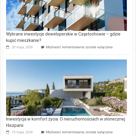
Wybrane inwestycje deweloperskie w Częstochowie – gdzie
kupić mieszkanie?
Wybrane
20 maja, 2026
Możliwość komentowania
została wyłączona
inwestycje
deweloperskie
w Częstochowie
–
gdzie
kupić
mieszkanie?
Inwestycja w komfort życia. O nieruchomościach w słonecznej
Hiszpanii
Inwestycja
15 maja, 2026
Możliwość komentowania
została wyłączona