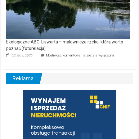
Ekologiczne ABC. Liswarta – malownicza rzeka, którą warto
poznać [fotorelacja]
Ekologiczne
22 lipca, 2026
Możliwość komentowania
została wyłączona
ABC.
Liswarta
–
malownicza
Reklama
rzeka,
którą
warto
poznać
[fotorelacja]