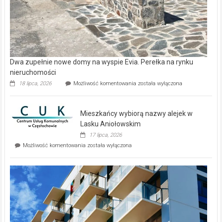
Dwa zupełnie nowe domy na wyspie Evia. Perełka na rynku
nieruchomości
Dwa
18 lipca, 2026
Możliwość komentowania
została wyłączona
zupełnie
nowe
domy
Mieszkańcy wybiorą nazwy alejek w
na
wyspie
Lasku Aniołowskim
Evia.
17 lipca, 2026
Perełka
Mieszkańcy
Możliwość komentowania
została wyłączona
na
wybiorą
rynku
nazwy
nieruchomości
alejek
w
Lasku
Aniołowskim