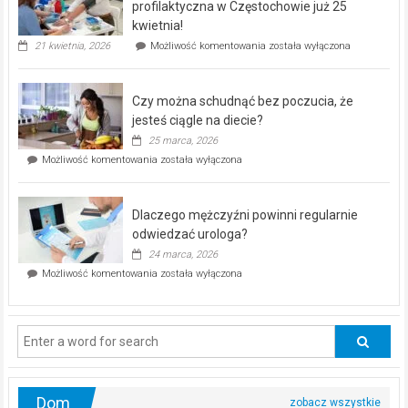
dla
profilaktyczna w Częstochowie już 25
seniorów!
kwietnia!
„Zdrowie
21 kwietnia, 2026
Możliwość komentowania
została wyłączona
pod
kontrolą”
–
Czy można schudnąć bez poczucia, że
bezpłatna
akcja
jesteś ciągle na diecie?
profilaktyczna
25 marca, 2026
w
Czy
Możliwość komentowania
została wyłączona
Częstochowie
można
już
schudnąć
25
bez
kwietnia!
Dlaczego mężczyźni powinni regularnie
poczucia,
że
odwiedzać urologa?
jesteś
24 marca, 2026
ciągle
Dlaczego
Możliwość komentowania
została wyłączona
na
mężczyźni
diecie?
powinni
regularnie
odwiedzać
urologa?
Dom