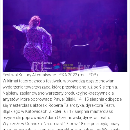
Festiwal Kultury Alternatywnej eFKA 2022 (mat. FOB)
W klimat tegorocznego festiwalu wprowadzą częstochowian
wydarzenia towarzyszące. które przewidziano już od 9 sierpnia.
Najpierw zaplanowano warsztaty produkcyjno-kreatywne dla
artystów, które poprowadzi Paweł Bilski. 14 i 15 sierpnia odbędzie
się masterclass aktorski Roberta Talarczyka, dyrektora Teatru
Śląskiego w Katowicach. Z kolei 16 i 17 sierpnia masterclass
reżyserski poprowadzi Adam Orzechowski, dyrektor Teatru
Wybrzeże w Gdańsku. Natomiast 17 oraz 18 sierpnia będą miały
miejsce warsztaty z improwizacji aktorskiej autorstwa Wojciecha