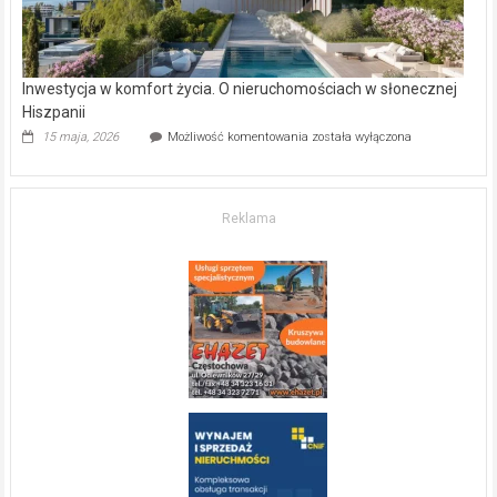
Inwestycja w komfort życia. O nieruchomościach w słonecznej
Hiszpanii
Inwestycja
15 maja, 2026
Możliwość komentowania
została wyłączona
w komfort
życia.
O nieruchomościach
w słonecznej
Reklama
Hiszpanii