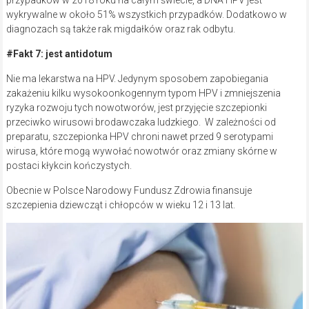
przypadków w 2018 roku na całym świecie, a DNA HPV jest
wykrywalne w około 51% wszystkich przypadków. Dodatkowo w
diagnozach są także rak migdałków oraz rak odbytu.
#Fakt 7: jest antidotum
Nie ma lekarstwa na HPV. Jedynym sposobem zapobiegania
zakażeniu kilku wysokoonkogennym typom HPV i zmniejszenia
ryzyka rozwoju tych nowotworów, jest przyjęcie szczepionki
przeciwko wirusowi brodawczaka ludzkiego. W zależności od
preparatu, szczepionka HPV chroni nawet przed 9 serotypami
wirusa, które mogą wywołać nowotwór oraz zmiany skórne w
postaci kłykcin kończystych.
Obecnie w Polsce Narodowy Fundusz Zdrowia finansuje
szczepienia dziewcząt i chłopców w wieku 12 i 13 lat.