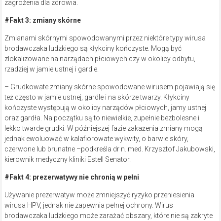
zagrożenia dla zdrowia.
#Fakt 3: zmiany skórne
Zmianami skórnymi spowodowanymi przez niektóre typy wirusa
brodawczaka ludzkiego są kłykciny kończyste. Mogą być
zlokalizowane na narządach płciowych czy w okolicy odbytu,
rzadziej w jamie ustnej i gardle.
– Grudkowate zmiany skórne spowodowane wirusem pojawiają się
też często w jamie ustnej, gardle i na skórze twarzy. Kłykciny
kończyste występują w okolicy narządów płciowych, jamy ustnej
oraz gardła. Na początku są to niewielkie, zupełnie bezbolesne i
lekko twarde grudki. W późniejszej fazie zakażenia zmiany mogą
jednak ewoluować w kalafiorowate wykwity, o barwie skóry,
czerwone lub brunatne –podkreśla dr n. med. Krzysztof Jakubowski,
kierownik medyczny kliniki Estell Senator.
#Fakt 4: prezerwatywy nie chronią w pełni
Używanie prezerwatyw może zmniejszyć ryzyko przeniesienia
wirusa HPV, jednak nie zapewnia pełnej ochrony. Wirus
brodawczaka ludzkiego może zarażać obszary, które nie są zakryte