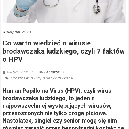
4 sierpnia, 2023
Co warto wiedzieć o wirusie
brodawczaka ludzkiego, czyli 7 faktów
o HPV
Posted By: ML
487 Views
brodawczak
,
rak szyjki macicy
,
zakażenie
Human Papilloma Virus (HPV), czyli wirus
brodawczaka ludzkiego, to jeden z
najpowszechniej występujących wirusów,
przenoszonych nie tylko drogą płciową.
Nastolatek, singiel czy senior mogą się nim
również zarazić przez bezpośredni kontakt ze