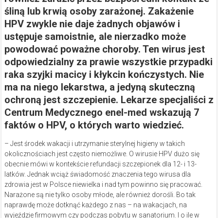
śliną lub krwią osoby zarażonej. Zakażenie
HPV zwykle nie daje żadnych objawów i
ustępuje samoistnie, ale nierzadko może
powodować poważne choroby. Ten wirus jest
odpowiedzialny za prawie wszystkie przypadki
raka szyjki macicy i kłykcin kończystych. Nie
ma na niego lekarstwa, a jedyną skuteczną
ochroną jest szczepienie. Lekarze specjaliści z
Centrum Medycznego enel-med wskazują 7
faktów o HPV, o których warto wiedzieć.
– Jest środek wakacji i utrzymanie sterylnej higieny w takich
okolicznościach jest często niemożliwe. O wirusie HPV dużo się
obecnie mówi w kontekście refundacji szczepionek dla 12- i 13-
latków. Jednak wciąż świadomość znaczenia tego wirusa dla
zdrowia jest w Polsce niewielka i nad tym powinno się pracować.
Narażone są nie tylko osoby młode, ale również dorośli. Bo tak
naprawdę może dotknąć każdego z nas – na wakacjach, na
wyjeździe firmowym czy podczas pobytu w sanatorium. I o ile w