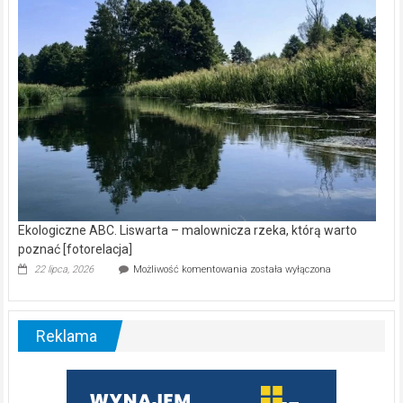
nietoperzy
[wideo]
Ekologiczne ABC. Liswarta – malownicza rzeka, którą warto
poznać [fotorelacja]
Ekologiczne
22 lipca, 2026
Możliwość komentowania
została wyłączona
ABC.
Liswarta
–
malownicza
Reklama
rzeka,
którą
warto
poznać
[fotorelacja]