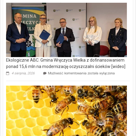
Ekologiczne ABC. Gmina Wręczyca Wielka z dofinansowaniem
ponad 15,6 mln na modernizację oczyszczalni ścieków [wideo]
Ekologiczne
4 sierpnia, 2026
Możliwość komentowania
została wyłączona
ABC.
Gmina
Wręczyca
Wielka
z
dofinansowaniem
ponad
15,6
mln
na
modernizację
oczyszczalni