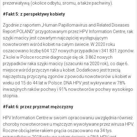
prezerwatywą (okolice odbytu, sromu, a także pachwiny).
#Fakt 5: z perspektywy kobiety
Zgodnie z raportem „Human Papillomavirus and Related Diseases
Report POLAND” przygotowanym przez HPV Information Centre, rak
szyjki macicy jest czwartym najczęściej występującym
nowotworem wśród kobiet na całym świecie. W 2020 roku
oszacowano liczbę 604 127 nowych przypadków i 341 831 zgonów.
Z kolei w Polsce rocznie diagnozuje się ok. 3 862 nowych
przypadków raka szyjki macicy (szacunki na 2020 rok), co daje 6.
miejsce wśród przyczyn raka u kobiet. Dodatkowo jest trzecią
najczęstszą przyczyną zgonów z powodu nowotworów u kobiet w
wieku od 15 do 44 lat w Polsce. DNA HPV jest wykrywane w 78%
inwazyjnych raków pochwy i 91% nowotworów pochwy wysokiego
stopnia.
#Fakt 6: przez pryzmat mężczyzny
HPV Information Centre w swoim opracowaniu uwzględnia również
choroby nowotworowe u mężczyzn wywoływane przez wirusa HPV.
Roczne obciążenie rakiem prącia oszacowano na 34 tys.