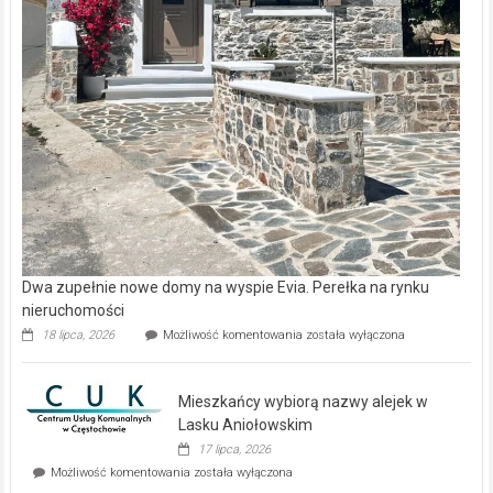
Dwa zupełnie nowe domy na wyspie Evia. Perełka na rynku
nieruchomości
Dwa
18 lipca, 2026
Możliwość komentowania
została wyłączona
zupełnie
nowe
domy
Mieszkańcy wybiorą nazwy alejek w
na
wyspie
Lasku Aniołowskim
Evia.
17 lipca, 2026
Perełka
Mieszkańcy
Możliwość komentowania
została wyłączona
na
wybiorą
rynku