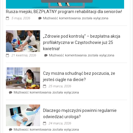
Rusza miejski, BEZPŁATNY program rehabilitacji dla seniorów!
Rusza
5 maja, 2026
Możliwość komentowania
została wyłączona
miejski,
BEZPŁATNY
program
„Zdrowie pod kontrolą” – bezpłatna akcja
rehabilitacji
dla
profilaktyczna w Częstochowie już 25
seniorów!
kwietnia!
„Zdrowie
21 kwietnia, 2026
Możliwość komentowania
została wyłączona
pod
kontrolą”
–
Czy można schudnąć bez poczucia, że
bezpłatna
akcja
jesteś ciągle na diecie?
profilaktyczna
25 marca, 2026
w
Czy
Możliwość komentowania
została wyłączona
Częstochowie
można
już
schudnąć
25
bez
kwietnia!
Dlaczego mężczyźni powinni regularnie
poczucia,
że
odwiedzać urologa?
jesteś
24 marca, 2026
ciągle
Dlaczego
Możliwość komentowania
została wyłączona
na