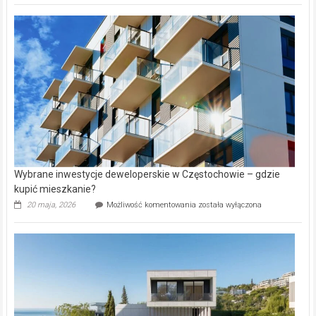
nazwy
nieruchomości
alejek
w
Lasku
Aniołowskim
Wybrane inwestycje deweloperskie w Częstochowie – gdzie
kupić mieszkanie?
Wybrane
20 maja, 2026
Możliwość komentowania
została wyłączona
inwestycje
deweloperskie
w Częstochowie
–
gdzie
kupić
mieszkanie?