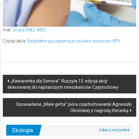
mat.
Grupa ENEL-MED
Czytaj także:
Bezpłatne szczepienia przeciwko wirusowi HPV
Post
„Kawiarenka dla Seniora”. Ruszyła 13. edycja akcji
skierowanej do najstarszych mieszkańców Częstochowy
navigation
Opowiadanie „Małe getta” pióra częstochowianki Agnieszki
Oknińskiej z nagrodą literacką
Ekologia