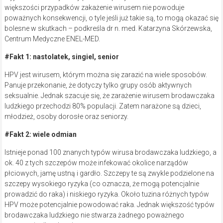
większości przypadków zakażenie wirusem nie powoduje
poważnych konsekwencji, o tyle jeśli już takie są, to mogą okazać się
bolesne w skutkach – podkreśla dr n. med. Katarzyna Skórzewska,
Centrum Medyczne ENEL-MED.
#Fakt 1: nastolatek, singiel, senior
HPV jest wirusem, którym można się zarazić na wiele sposobów.
Panuje przekonanie, że dotyczy tylko grupy osób aktywnych
seksualnie. Jednak szacuje się, że zarażenie wirusem brodawczaka
ludzkiego przechodzi 80% populacji. Zatem narażone są dzieci,
młodzież, osoby dorosłe oraz seniorzy.
#Fakt 2: wiele odmian
Istnieje ponad 100 znanych typów wirusa brodawczaka ludzkiego, a
ok. 40 z tych szczepów może infekować okolice narządów
płciowych, jamę ustną i gardło. Szczepy te są zwykle podzielone na
szczepy wysokiego ryzyka (co oznacza, że ​​mogą potencjalnie
prowadzić do raka) i niskiego ryzyka. Około tuzina różnych typów
HPV może potencjalnie powodować raka. Jednak większość typów
brodawczaka ludzkiego nie stwarza żadnego poważnego