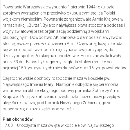
Powstanie Warszawskie wybuchło 1 sierpnia 1944 roku, było
zbrojnym wystąpieniem przeciwko okupującym stolicę Polski
wojskom niemieckim. Powstanie zorganizowała Armia Krajowa w
ramach akcji „Burza”. Była to największa bitwa stoczona podczas II
wojny światowej przez organizację podziemną z wojskami
okupacyjnymi. Dowództwo AK planowało samodzielnie wyzwolić
stolicę jeszcze przed wkroczeniem Armii Czerwonej, licząc, że uda
się w ten sposób wzmocnić międzynarodową pozycję rządu
Rzeczypospolitej Polskiej na uchodźstwie. Heroiczne walki trwały
przez 63 dni. Bilans był tragiczny: zagłada stolicy i śmierć co
najmniej 150 tys. cywilnych mieszkańców oraz 16 tys. powstańców.
Częstochowskie obchody rozpocznie msza w kościele pw.
Najświętszego Imienia Maryi. Następnie odbędzie się ceremonia
wmurowania aktu erekcyjnego budowy pomnika Żołnierzy Armii
Krajowej. Po jej zakończeniu uczestniczki i uczestniczy przejdą w
aleję Sienkiewicza, pod Pomnik Nieznanego Żołnierza, gdzie
odbędzie się dalsza część uroczystości.
Plan obchodów:
17.00 – Uroczysta msza święta w kościele pw. Najświętszego