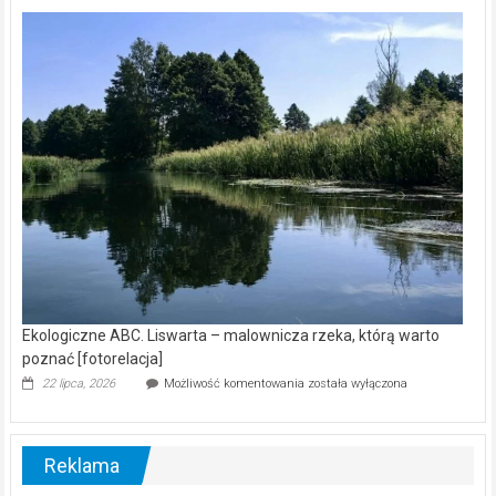
Z
kamerą
wśród
nietoperzy
[wideo]
Ekologiczne ABC. Liswarta – malownicza rzeka, którą warto
poznać [fotorelacja]
Ekologiczne
22 lipca, 2026
Możliwość komentowania
została wyłączona
ABC.
Liswarta
–
malownicza
Reklama
rzeka,
którą