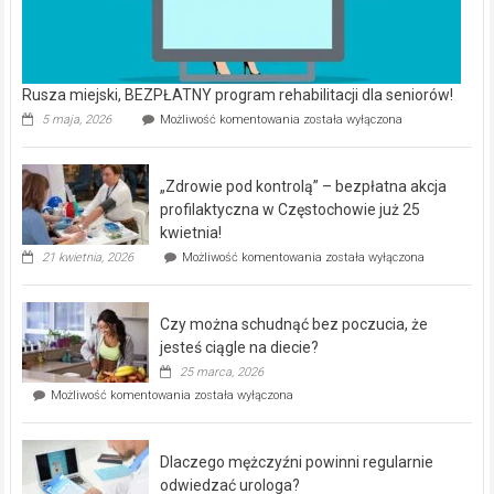
Rusza miejski, BEZPŁATNY program rehabilitacji dla seniorów!
Rusza
5 maja, 2026
Możliwość komentowania
została wyłączona
miejski,
BEZPŁATNY
program
„Zdrowie pod kontrolą” – bezpłatna akcja
rehabilitacji
dla
profilaktyczna w Częstochowie już 25
seniorów!
kwietnia!
„Zdrowie
21 kwietnia, 2026
Możliwość komentowania
została wyłączona
pod
kontrolą”
–
Czy można schudnąć bez poczucia, że
bezpłatna
akcja
jesteś ciągle na diecie?
profilaktyczna
25 marca, 2026
w
Czy
Możliwość komentowania
została wyłączona
Częstochowie
można
już
schudnąć
25
bez
kwietnia!
Dlaczego mężczyźni powinni regularnie
poczucia,
że
odwiedzać urologa?