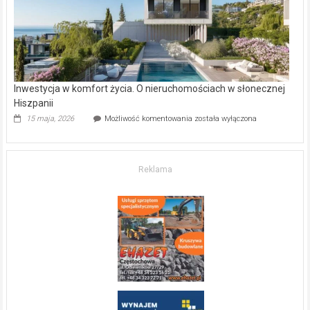
mieszkanie?
Inwestycja w komfort życia. O nieruchomościach w słonecznej
Hiszpanii
Inwestycja
15 maja, 2026
Możliwość komentowania
została wyłączona
w komfort
życia.
O nieruchomościach
w słonecznej
Reklama
Hiszpanii