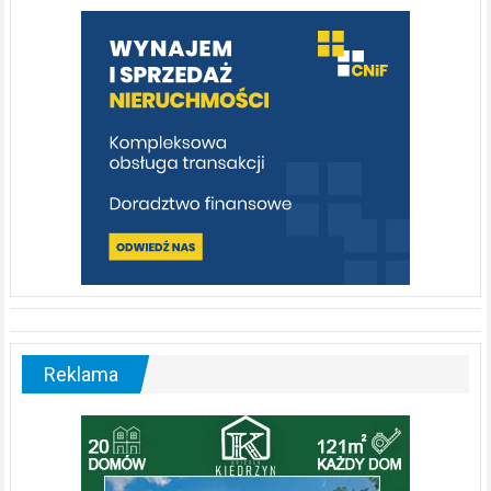
warto
poznać
[fotorelacja]
Reklama