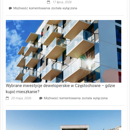
17 lipca, 2026
Perełka
Mieszkańcy
Możliwość komentowania
została wyłączona
na
wybiorą
rynku
nazwy
nieruchomości
alejek
w
Lasku
Aniołowskim
Wybrane inwestycje deweloperskie w Częstochowie – gdzie
kupić mieszkanie?
Wybrane
20 maja, 2026
Możliwość komentowania
została wyłączona
inwestycje
deweloperskie
w Częstochowie
–
gdzie
kupić