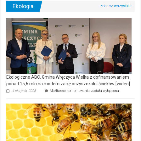
Ekologia
Ekologiczne ABC. Gmina Wręczyca Wielka z dofinansowaniem
ponad 15,6 mln na modernizację oczyszczalni ścieków [wideo]
Ekologiczne
4 sierpnia, 2026
Możliwość komentowania
została wyłączona
ABC.
Gmina
Wręczyca
Wielka
z
dofinansowaniem
ponad
15,6
mln
na