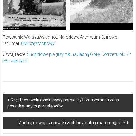
Powstanie Warszawskie, fot. Narodowe Archiwum Cyfrowe
red., mat.
UM Częstochowy
Czytaj także:
Sierpniowe pielgrzymki na Jasną Górę. Dotrze tu ok. 72
tys. wiernych
Post
Częstochowski dzielnicowy namierzył i zatrzymał trzech
poszukiwanych przestępców
navigation
Zadbaj o swoje zdrowie i zrób bezpłatną mammografię!