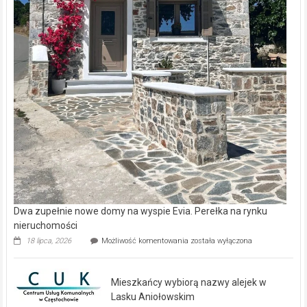
Dwa zupełnie nowe domy na wyspie Evia. Perełka na rynku
nieruchomości
Dwa
18 lipca, 2026
Możliwość komentowania
została wyłączona
zupełnie
nowe
domy
Mieszkańcy wybiorą nazwy alejek w
na
wyspie
Lasku Aniołowskim
Evia.