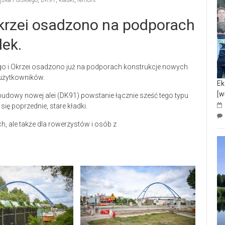
jska Polskiego
,
DK91
,
kładki
,
remont
 Okrzei osadzono na podporach
dek.
iego i Okrzei osadzono już na podporach konstrukcje nowych
 użytkowników.
Ek
[w
udowy nowej alei (DK91) powstanie łącznie sześć tego typu
ię poprzednie, stare kładki.
h, ale także dla rowerzystów i osób z