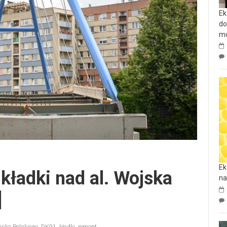
Ek
do
mo
Ek
kładki nad al. Wojska
na
]