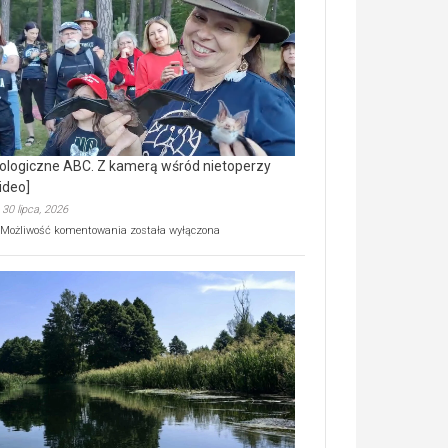
prawdziwy
skarb
natury
[wideo]
ologiczne ABC. Z kamerą wśród nietoperzy
ideo]
30 lipca, 2026
Ekologiczne
Możliwość komentowania
została wyłączona
ABC.
Z
kamerą
wśród
nietoperzy
[wideo]