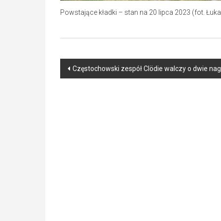
Powstające kładki – stan na 20 lipca 2023 (fot. Ł
Post
Częstochowski zespół Clödie walczy o dwie nagr
navigation