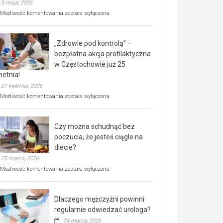
5 maja, 2026
Rusza
Możliwość komentowania
została wyłączona
miejski,
BEZPŁATNY
program
„Zdrowie pod kontrolą” –
rehabilitacji
dla
bezpłatna akcja profilaktyczna
seniorów!
w Częstochowie już 25
ietnia!
21 kwietnia, 2026
„Zdrowie
Możliwość komentowania
została wyłączona
pod
kontrolą”
–
Czy można schudnąć bez
bezpłatna
akcja
poczucia, że jesteś ciągle na
profilaktyczna
diecie?
w
25 marca, 2026
Częstochowie
już
Czy
Możliwość komentowania
została wyłączona
25
można
kwietnia!
schudnąć
bez
Dlaczego mężczyźni powinni
poczucia,
że
regularnie odwiedzać urologa?
jesteś
24 marca, 2026