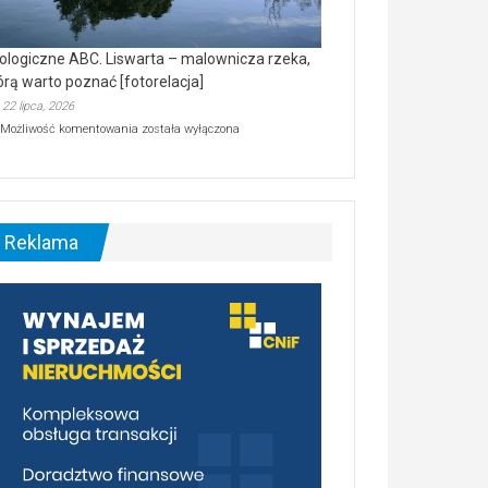
ologiczne ABC. Liswarta – malownicza rzeka,
órą warto poznać [fotorelacja]
22 lipca, 2026
Ekologiczne
Możliwość komentowania
została wyłączona
ABC.
Liswarta
–
malownicza
rzeka,
którą
Reklama
warto
poznać
[fotorelacja]