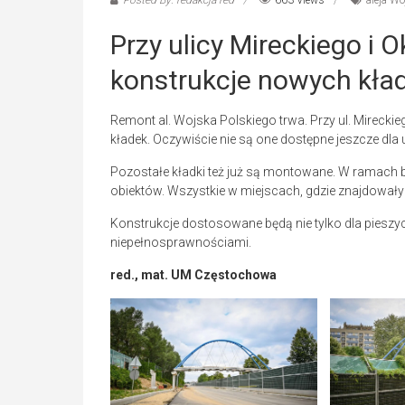
Posted By: redakcja red
663 Views
aleja Wo
Przy ulicy Mireckiego i
konstrukcje nowych kła
Remont al. Wojska Polskiego trwa. Przy ul. Mireck
kładek. Oczywiście nie są one dostępne jeszcze dla
Pozostałe kładki też już są montowane. W ramach b
obiektów. Wszystkie w miejscach, gdzie znajdowały s
Konstrukcje dostosowane będą nie tylko dla pieszyc
niepełnosprawnościami.
red., mat. UM Częstochowa