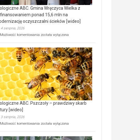
ologiczne ABC. Gmina Wręczyca Wielka z
finansowaniem ponad 15,6 mln na
dernizację oczyszczalni ścieków [wideo]
4 sierpnia, 2026
Ekologiczne
Możliwość komentowania
została wyłączona
ABC.
Gmina
Wręczyca
Wielka
z
dofinansowaniem
ponad
15,6
mln
na
modernizację
oczyszczalni
ścieków
ologiczne ABC. Pszczoły – prawdziwy skarb
[wideo]
tury [wideo]
3 sierpnia, 2026
Ekologiczne
Możliwość komentowania
została wyłączona
ABC.
Pszczoły
–