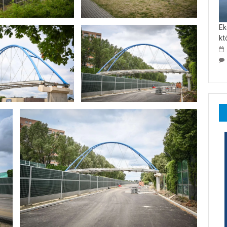
Ek
kt