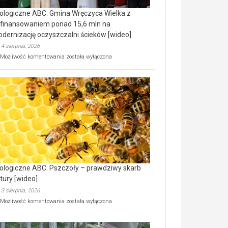
ologiczne ABC. Gmina Wręczyca Wielka z
finansowaniem ponad 15,6 mln na
dernizację oczyszczalni ścieków [wideo]
4 sierpnia, 2026
Ekologiczne
Możliwość komentowania
została wyłączona
ABC.
Gmina
Wręczyca
Wielka
z
dofinansowaniem
ponad
15,6
mln
na
modernizację
oczyszczalni
ścieków
ologiczne ABC. Pszczoły – prawdziwy skarb
[wideo]
tury [wideo]
3 sierpnia, 2026
Ekologiczne
Możliwość komentowania
została wyłączona
ABC.
Pszczoły
–