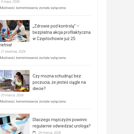
5 maja, 2026
Rusza
Możliwość komentowania
została wyłączona
miejski,
BEZPŁATNY
program
„Zdrowie pod kontrolą” –
rehabilitacji
dla
bezpłatna akcja profilaktyczna
seniorów!
w Częstochowie już 25
ietnia!
21 kwietnia, 2026
„Zdrowie
Możliwość komentowania
została wyłączona
pod
kontrolą”
–
Czy można schudnąć bez
bezpłatna
akcja
poczucia, że jesteś ciągle na
profilaktyczna
diecie?
w
25 marca, 2026
Częstochowie
już
Czy
Możliwość komentowania
została wyłączona
25
można
kwietnia!
schudnąć
bez
Dlaczego mężczyźni powinni
poczucia,
że
regularnie odwiedzać urologa?
jesteś
24 marca, 2026