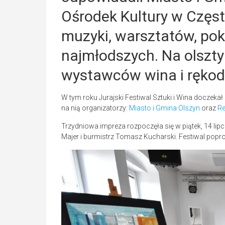
Ośrodek Kultury w Częs
muzyki, warsztatów, poka
najmłodszych. Na olszty
wystawców wina i rękodz
W tym roku Jurajski Festiwal Sztuki i Wina doczekał
na nią organizatorzy:
Miasto i Gmina Olszyn
oraz
Re
Trzydniowa impreza rozpoczęła się w piątek, 14 lip
Majer i burmistrz Tomasz Kucharski. Festiwal popr