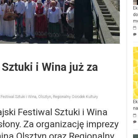
Ek
do
mo
 Sztuki i Wina już za
 Festiwal Sztuki i Wina
,
Olsztyn
,
Regionalny Ośrodek Kultury
Ek
na
ski Festiwal Sztuki i Wina
słony. Za organizację imprezy
ina Olsztyn oraz Regionalny