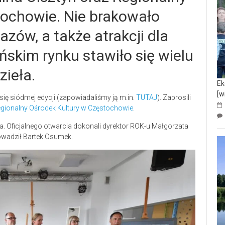
tochowie. Nie brakowało
zów, a także atrakcji dla
ńskim rynku stawiło się wielu
ieła.
Ek
[w
 się siódmej edycji (zapowiadaliśmy ją m.in.
TUTAJ
). Zaprosili
gionalny Ośrodek Kultury w Częstochowie
.
ca. Oficjalnego otwarcia dokonali dyrektor ROK-u Małgorzata
owadził Bartek Osumek.