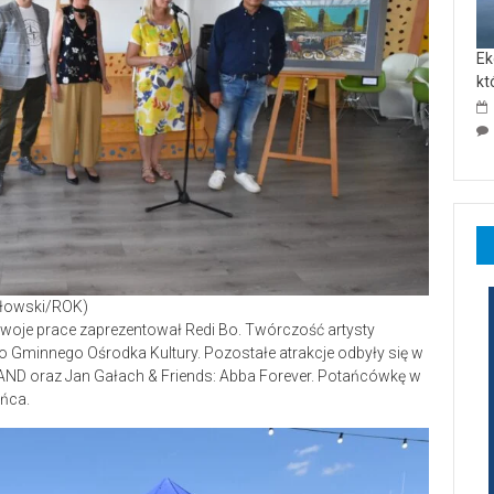
Ek
kt
odłowski/ROK)
woje prace zaprezentował Redi Bo. Twórczość artysty
Gminnego Ośrodka Kultury. Pozostałe atrakcje odbyły się w
BAND oraz Jan Gałach & Friends: Abba Forever. Potańcówkę w
ańca.