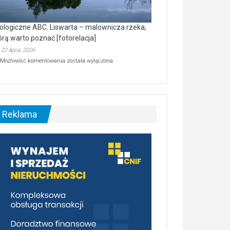
ologiczne ABC. Liswarta – malownicza rzeka,
órą warto poznać [fotorelacja]
22 lipca, 2026
Ekologiczne
Możliwość komentowania
została wyłączona
ABC.
Liswarta
–
malownicza
rzeka,
którą
Reklama
warto
poznać
[fotorelacja]