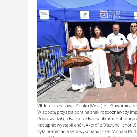
VII Jurajski Festiwal Sztuki i Wina (fot. Sławomir J
W sobotę przyszła pora na znak rozpoznawczy impr
Poprowadził go Bachus z Bachantkami. Sobotni pro
następnie wystąpił chór „Akord” z Olsztyna i chór
była prezentacja sera wykonana przez Michała Pudlik