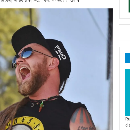
rty zespołów: AmperA i Paweł Łowicki Band.
Ru
dl