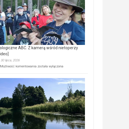
prawdziwy
skarb
natury
[wideo]
ologiczne ABC. Z kamerą wśród nietoperzy
ideo]
30 lipca, 2026
Ekologiczne
Możliwość komentowania
została wyłączona
ABC.
Z
kamerą
wśród
nietoperzy
[wideo]