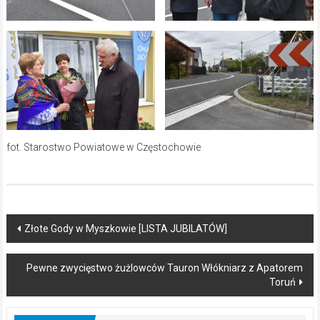
fot. Starostwo Powiatowe w Częstochowie
Post
Złote Gody w Myszkowie [LISTA JUBILATÓW]
navigation
Pewne zwycięstwo żużlowców Tauron Włókniarz z Apatorem
Toruń