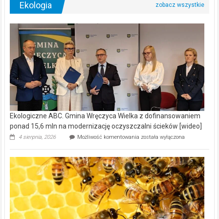
Ekologia
Ekologiczne ABC. Gmina Wręczyca Wielka z dofinansowaniem
ponad 15,6 mln na modernizację oczyszczalni ścieków [wideo]
Ekologiczne
4 sierpnia, 2026
Możliwość komentowania
została wyłączona
ABC.
Gmina
Wręczyca
Wielka
z
dofinansowaniem
ponad
15,6
mln
na