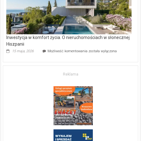
Inwestycja w komfort życia. O nieruchomościach w słonecznej
Hiszpanii
Inwestycja
15 maja, 2026
Możliwość komentowania
została wyłączona
w komfort
życia.
O nieruchomościach
w słonecznej
Reklama
Hiszpanii