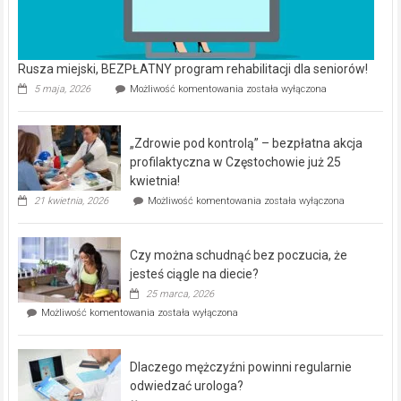
Rusza miejski, BEZPŁATNY program rehabilitacji dla seniorów!
Rusza
5 maja, 2026
Możliwość komentowania
została wyłączona
miejski,
BEZPŁATNY
program
„Zdrowie pod kontrolą” – bezpłatna akcja
rehabilitacji
dla
profilaktyczna w Częstochowie już 25
seniorów!
kwietnia!
„Zdrowie
21 kwietnia, 2026
Możliwość komentowania
została wyłączona
pod
kontrolą”
–
Czy można schudnąć bez poczucia, że
bezpłatna
akcja
jesteś ciągle na diecie?
profilaktyczna
25 marca, 2026
w
Czy
Możliwość komentowania
została wyłączona
Częstochowie
można
już
schudnąć
25
bez
kwietnia!
Dlaczego mężczyźni powinni regularnie
poczucia,
że
odwiedzać urologa?
jesteś