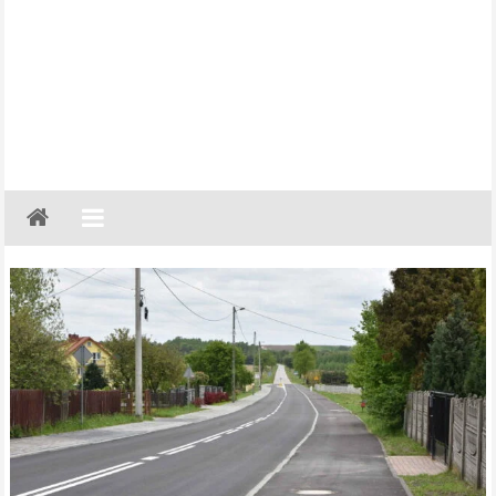
Gazeta
Regionalna
Częstochowa,
Kłobuck,
Lubliniec,
Myszków