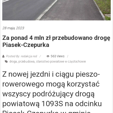
28 maja, 2023
Za ponad 4 mln zł przebudowano drogę
Piasek-Czepurka
Posted By: redakcja red
563 Views
droga
,
przebudowa
,
starostwo powiatowe w częstochowie
Z nowej jezdni i ciągu pieszo-
rowerowego mogą korzystać
wszyscy podróżujący drogą
powiatową 1093S na odcinku