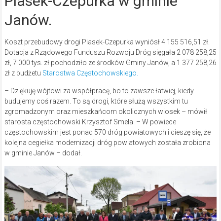
Piasek-Czepurka w gminie
Janów.
Koszt przebudowy drogi Piasek-Czepurka wyniósł 4 155 516,51 zł.
Dotacja z Rządowego Funduszu Rozwoju Dróg sięgała 2 078 258,25
zł, 7 000 tys. zł pochodziło ze środków Gminy Janów, a 1 377 258,26
zł z budżetu
Starostwa Częstochowskiego.
– Dziękuję wójtowi za współpracę, bo to zawsze łatwiej, kiedy
budujemy coś razem. To są drogi, które służą wszystkim tu
zgromadzonym oraz mieszkańcom okolicznych wiosek – mówił
starosta częstochowski Krzysztof Smela. – W powiece
częstochowskim jest ponad 570 dróg powiatowych i cieszę się, że
kolejna cegiełka modernizacji dróg powiatowych została zrobiona
w gminie Janów – dodał.