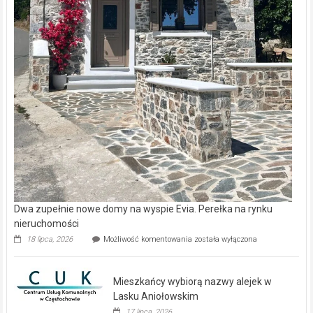
Dwa zupełnie nowe domy na wyspie Evia. Perełka na rynku
nieruchomości
Dwa
18 lipca, 2026
Możliwość komentowania
została wyłączona
zupełnie
nowe
domy
Mieszkańcy wybiorą nazwy alejek w
na
wyspie
Lasku Aniołowskim
Evia.
17 lipca, 2026