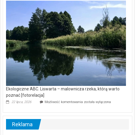
kamerą
wśród
nietoperzy
[wideo]
Ekologiczne ABC. Liswarta – malownicza rzeka, którą warto
poznać [fotorelacja]
Ekologiczne
22 lipca, 2026
Możliwość komentowania
została wyłączona
ABC.
Liswarta
–
malownicza
Reklama
rzeka,
którą