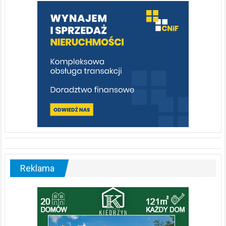
warto
poznać
[fotorelacja]
Reklama