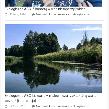
Ekologiczne ABC. Z kamerą wśród nietoperzy [wideo]
Ekologiczne
30 lipca, 2026
Możliwość komentowania
została wyłączona
ABC.
Z
kamerą
wśród
nietoperzy
[wideo]
Ekologiczne ABC. Liswarta – malownicza rzeka, którą warto
poznać [fotorelacja]
Ekologiczne
22 lipca, 2026
Możliwość komentowania
została wyłączona