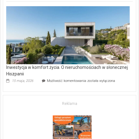
deweloperskie
w Częstochowie
–
gdzie
kupić
mieszkanie?
Inwestycja w komfort życia. O nieruchomościach w słonecznej
Hiszpanii
Inwestycja
15 maja, 2026
Możliwość komentowania
została wyłączona
w komfort
życia.
O nieruchomościach
w słonecznej
Reklama
Hiszpanii