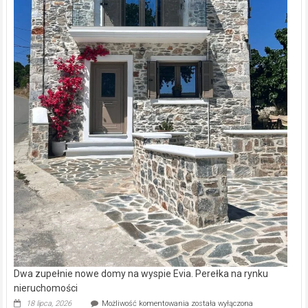
Dwa zupełnie nowe domy na wyspie Evia. Perełka na rynku
nieruchomości
Dwa
18 lipca, 2026
Możliwość komentowania
została wyłączona