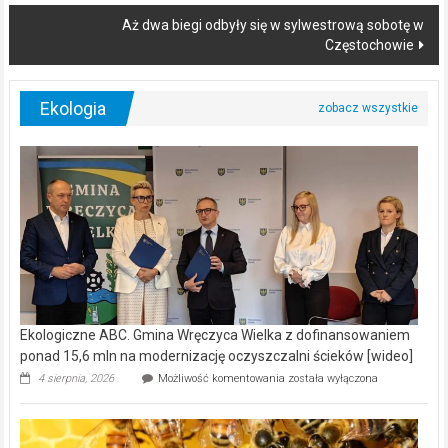
Aż dwa biegi odbyły się w sylwestrową sobotę w
Częstochowie
Ekologia
Ekologiczne ABC. Gmina Wręczyca Wielka z dofinansowaniem
ponad 15,6 mln na modernizację oczyszczalni ścieków [wideo]
Ekologiczne
4 sierpnia, 2026
Możliwość komentowania
została wyłączona
ABC.
Gmina
Wręczyca
Wielka