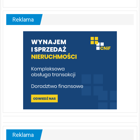
ABC.
Liswarta
–
malownicza
Reklama
rzeka,
którą
warto
poznać
[fotorelacja]
Reklama