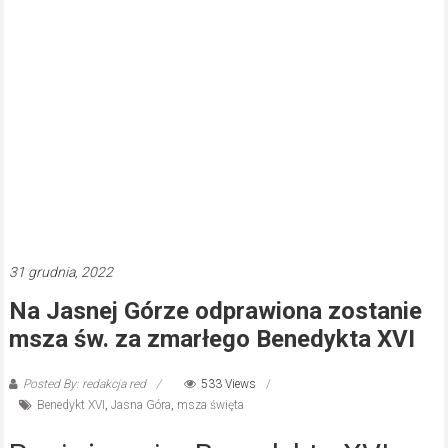
31 grudnia, 2022
Na Jasnej Górze odprawiona zostanie
msza św. za zmarłego Benedykta XVI
Posted By: redakcja red
533 Views
Benedykt XVI
,
Jasna Góra
,
msza święta