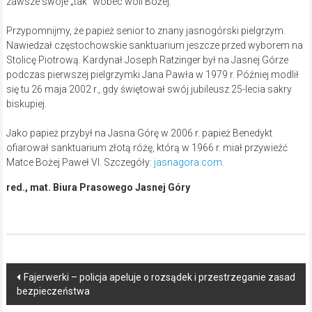
zawsze swoje „tak” wobec woli Bożej.
Przypomnijmy, że papież senior to znany jasnogórski pielgrzym.
Nawiedzał częstochowskie sanktuarium jeszcze przed wyborem na
Stolicę Piotrową. Kardynał Joseph Ratzinger był na Jasnej Górze
podczas pierwszej pielgrzymki Jana Pawła w 1979 r. Później modlił
się tu 26 maja 2002 r., gdy świętował swój jubileusz 25-lecia sakry
biskupiej.
Jako papież przybył na Jasna Górę w 2006 r. papież Benedykt
ofiarował sanktuarium złotą różę, którą w 1966 r. miał przywieźć
Matce Bożej Paweł VI. Szczegóły:
jasnagora.com
.
red., mat. Biura Prasowego Jasnej Góry
Post
Fajerwerki – policja apeluje o rozsądek i przestrzeganie zasad
bezpieczeństwa
navigation