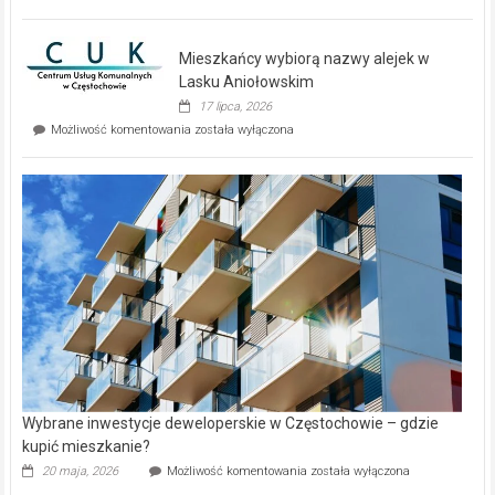
zupełnie
nowe
domy
Mieszkańcy wybiorą nazwy alejek w
na
wyspie
Lasku Aniołowskim
Evia.
17 lipca, 2026
Perełka
Mieszkańcy
Możliwość komentowania
została wyłączona
na
wybiorą
rynku
nazwy
nieruchomości
alejek
w
Lasku
Aniołowskim
Wybrane inwestycje deweloperskie w Częstochowie – gdzie
kupić mieszkanie?
Wybrane
20 maja, 2026
Możliwość komentowania
została wyłączona
inwestycje