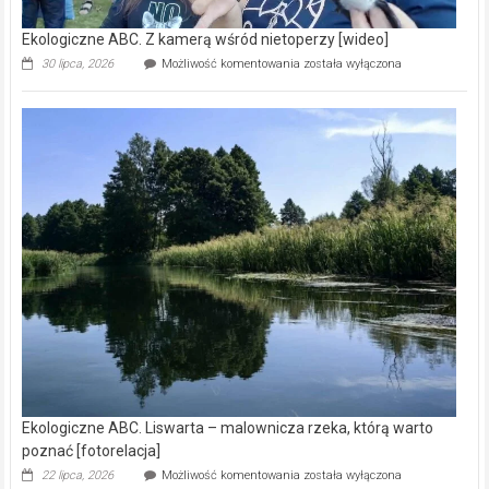
Ekologiczne ABC. Z kamerą wśród nietoperzy [wideo]
Ekologiczne
30 lipca, 2026
Możliwość komentowania
została wyłączona
ABC.
Z
kamerą
wśród
nietoperzy
[wideo]
Ekologiczne ABC. Liswarta – malownicza rzeka, którą warto
poznać [fotorelacja]
Ekologiczne
22 lipca, 2026
Możliwość komentowania
została wyłączona