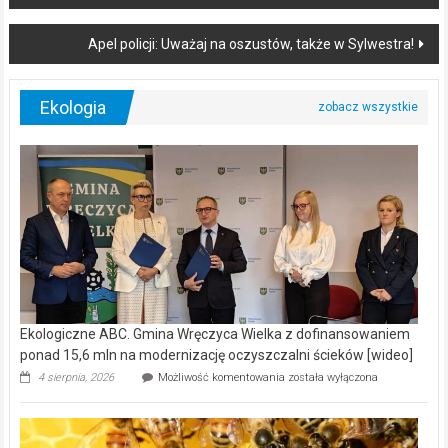
navigation
Apel policji: Uważaj na oszustów, także w Sylwestra!
Ekologia
Ekologiczne ABC. Gmina Wręczyca Wielka z dofinansowaniem
ponad 15,6 mln na modernizację oczyszczalni ścieków [wideo]
Ekologiczne
4 sierpnia, 2026
Możliwość komentowania
została wyłączona
ABC.
Gmina
Wręczyca
Wielka