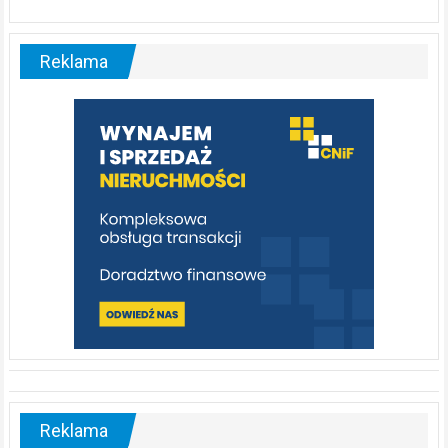
ABC.
Liswarta
–
malownicza
Reklama
rzeka,
którą
warto
poznać
[fotorelacja]
Reklama