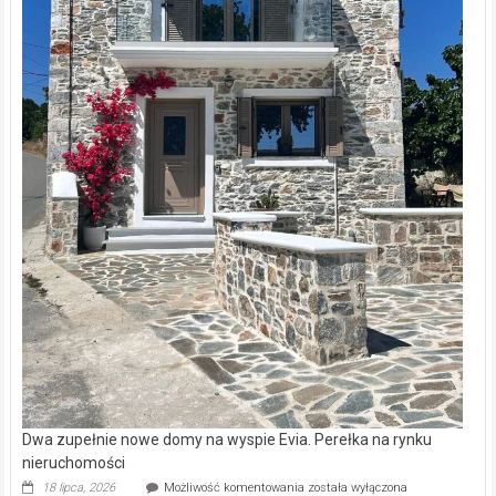
Dwa zupełnie nowe domy na wyspie Evia. Perełka na rynku
nieruchomości
Dwa
18 lipca, 2026
Możliwość komentowania
została wyłączona