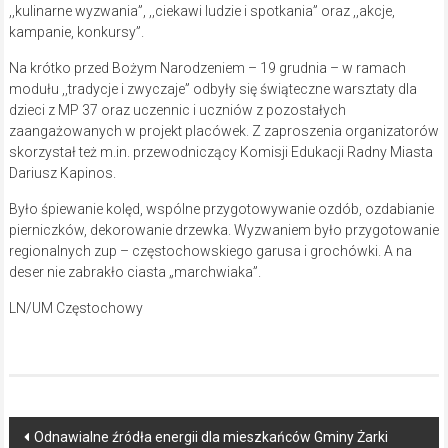
,,kulinarne wyzwania”, ,,ciekawi ludzie i spotkania” oraz ,,akcje,
kampanie, konkursy”.
Na krótko przed Bożym Narodzeniem – 19 grudnia – w ramach
modułu ,,tradycje i zwyczaje” odbyły się świąteczne warsztaty dla
dzieci z MP 37 oraz uczennic i uczniów z pozostałych
zaangażowanych w projekt placówek. Z zaproszenia organizatorów
skorzystał też m.in. przewodniczący Komisji Edukacji Radny Miasta
Dariusz Kapinos.
Było śpiewanie kolęd, wspólne przygotowywanie ozdób, ozdabianie
pierniczków, dekorowanie drzewka. Wyzwaniem było przygotowanie
regionalnych zup – częstochowskiego garusa i grochówki. A na
deser nie zabrakło ciasta „marchwiaka”.
LN/UM Częstochowy
Post
Odnawialne źródła energii dla mieszkańców Gminy Żarki