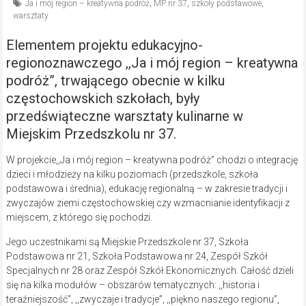
Ja i mój region – kreatywna podróż
,
MP nr 37
,
szkoły podstawowe
,
warsztaty
Elementem projektu edukacyjno-
regionoznawczego ,,Ja i mój region – kreatywna
podróż”, trwającego obecnie w kilku
częstochowskich szkołach, były
przedświąteczne warsztaty kulinarne w
Miejskim Przedszkolu nr 37.
W projekcie,,Ja i mój region – kreatywna podróż” chodzi o integrację
dzieci i młodzieży na kilku poziomach (przedszkole, szkoła
podstawowa i średnia), edukację regionalną – w zakresie tradycji i
zwyczajów ziemi częstochowskiej czy wzmacnianie identyfikacji z
miejscem, z którego się pochodzi.
Jego uczestnikami są Miejskie Przedszkole nr 37, Szkoła
Podstawowa nr 21, Szkoła Podstawowa nr 24, Zespół Szkół
Specjalnych nr 28 oraz Zespół Szkół Ekonomicznych. Całość dzieli
się na kilka modułów – obszarów tematycznych: ,,historia i
teraźniejszość”, ,,zwyczaje i tradycje”, ,,piękno naszego regionu”,