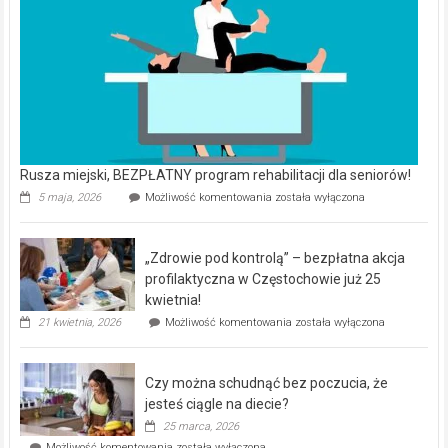
Rusza miejski, BEZPŁATNY program rehabilitacji dla seniorów!
Rusza
5 maja, 2026
Możliwość komentowania
została wyłączona
miejski,
BEZPŁATNY
program
„Zdrowie pod kontrolą” – bezpłatna akcja
rehabilitacji
dla
profilaktyczna w Częstochowie już 25
seniorów!
kwietnia!
„Zdrowie
21 kwietnia, 2026
Możliwość komentowania
została wyłączona
pod
kontrolą”
–
Czy można schudnąć bez poczucia, że
bezpłatna
akcja
jesteś ciągle na diecie?
profilaktyczna
25 marca, 2026
w
Czy
Możliwość komentowania
została wyłączona