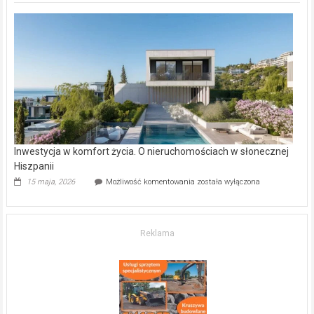
deweloperskie
w Częstochowie
–
gdzie
kupić
mieszkanie?
Inwestycja w komfort życia. O nieruchomościach w słonecznej
Hiszpanii
Inwestycja
15 maja, 2026
Możliwość komentowania
została wyłączona
w komfort
życia.
O nieruchomościach
w słonecznej
Reklama
Hiszpanii