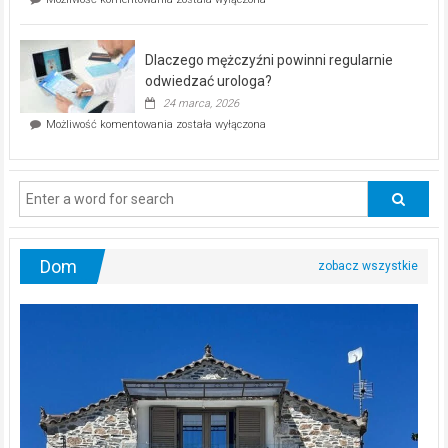
Częstochowie
można
już
schudnąć
25
bez
kwietnia!
Dlaczego mężczyźni powinni regularnie
poczucia,
że
odwiedzać urologa?
jesteś
24 marca, 2026
ciągle
Dlaczego
Możliwość komentowania
została wyłączona
na
mężczyźni
diecie?
powinni
regularnie
odwiedzać
urologa?
Dom