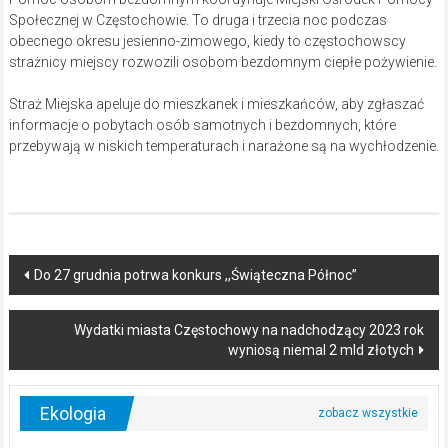
Społecznej w Częstochowie. To druga i trzecia noc podczas
obecnego okresu jesienno-zimowego, kiedy to częstochowscy
strażnicy miejscy rozwozili osobom bezdomnym ciepłe pożywienie.
Straż Miejska apeluje do mieszkanek i mieszkańców, aby zgłaszać
informacje o pobytach osób samotnych i bezdomnych, które
przebywają w niskich temperaturach i narażone są na wychłodzenie.
Post
Do 27 grudnia potrwa konkurs ,,Świąteczna Północ”
navigation
Wydatki miasta Częstochowy na nadchodzący 2023 rok
wyniosą niemal 2 mld złotych
Ekologia