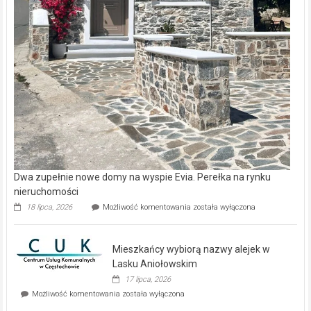
Dwa zupełnie nowe domy na wyspie Evia. Perełka na rynku
nieruchomości
Dwa
18 lipca, 2026
Możliwość komentowania
została wyłączona
zupełnie
nowe
domy
Mieszkańcy wybiorą nazwy alejek w
na
wyspie
Lasku Aniołowskim
Evia.
17 lipca, 2026
Perełka
Mieszkańcy
Możliwość komentowania
została wyłączona
na
wybiorą
rynku