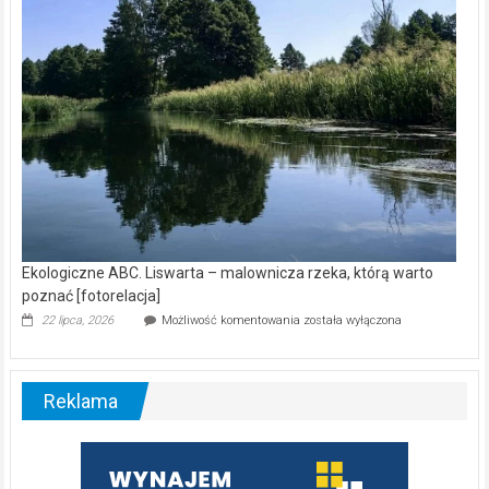
[wideo]
Ekologiczne ABC. Liswarta – malownicza rzeka, którą warto
poznać [fotorelacja]
Ekologiczne
22 lipca, 2026
Możliwość komentowania
została wyłączona
ABC.
Liswarta
–
malownicza
Reklama
rzeka,
którą
warto
poznać
[fotorelacja]