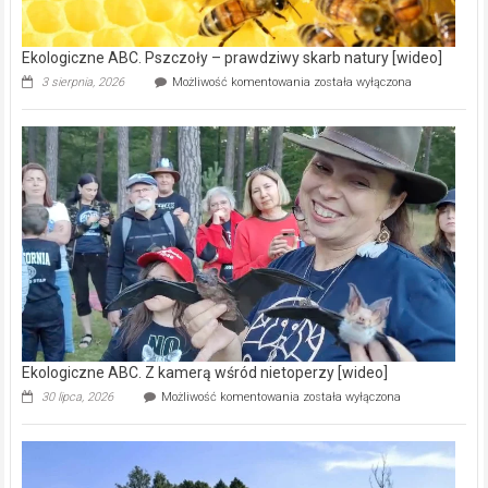
[wideo]
Ekologiczne ABC. Pszczoły – prawdziwy skarb natury [wideo]
Ekologiczne
3 sierpnia, 2026
Możliwość komentowania
została wyłączona
ABC.
Pszczoły
–
prawdziwy
skarb
natury
[wideo]
Ekologiczne ABC. Z kamerą wśród nietoperzy [wideo]
Ekologiczne
30 lipca, 2026
Możliwość komentowania
została wyłączona
ABC.
Z
kamerą
wśród
nietoperzy