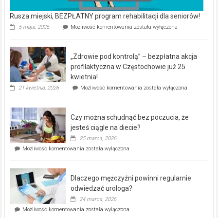
Rusza miejski, BEZPŁATNY program rehabilitacji dla seniorów!
Rusza
5 maja, 2026
Możliwość komentowania
została wyłączona
miejski,
BEZPŁATNY
program
„Zdrowie pod kontrolą” – bezpłatna akcja
rehabilitacji
dla
profilaktyczna w Częstochowie już 25
seniorów!
kwietnia!
„Zdrowie
21 kwietnia, 2026
Możliwość komentowania
została wyłączona
pod
kontrolą”
–
Czy można schudnąć bez poczucia, że
bezpłatna
akcja
jesteś ciągle na diecie?
profilaktyczna
25 marca, 2026
w
Czy
Możliwość komentowania
została wyłączona
Częstochowie
można
już
schudnąć
25
bez
kwietnia!
Dlaczego mężczyźni powinni regularnie
poczucia,
że
odwiedzać urologa?
jesteś
24 marca, 2026
ciągle
Dlaczego
Możliwość komentowania
została wyłączona
na
mężczyźni