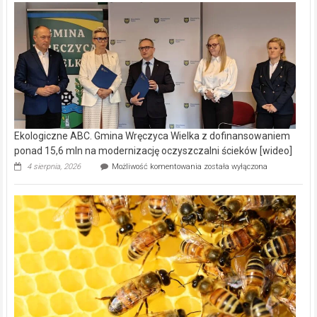
Ekologiczne ABC. Gmina Wręczyca Wielka z dofinansowaniem
ponad 15,6 mln na modernizację oczyszczalni ścieków [wideo]
Ekologiczne
4 sierpnia, 2026
Możliwość komentowania
została wyłączona
ABC.
Gmina
Wręczyca
Wielka
z
dofinansowaniem
ponad
15,6
mln
na
modernizację
oczyszczalni
ścieków