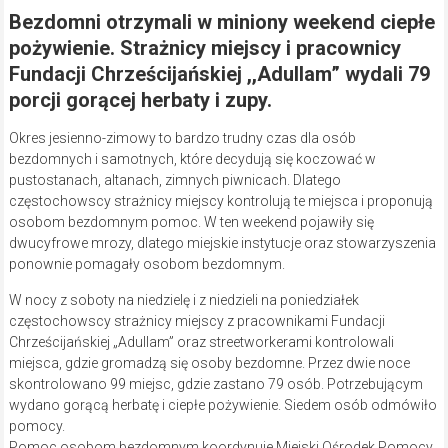
Bezdomni otrzymali w miniony weekend ciepłe
pożywienie. Strażnicy miejscy i pracownicy
Fundacji Chrześcijańskiej ,,Adullam” wydali 79
porcji gorącej herbaty i zupy.
Okres jesienno-zimowy to bardzo trudny czas dla osób
bezdomnych i samotnych, które decydują się koczować w
pustostanach, altanach, zimnych piwnicach. Dlatego
częstochowscy strażnicy miejscy kontrolują te miejsca i proponują
osobom bezdomnym pomoc. W ten weekend pojawiły się
dwucyfrowe mrozy, dlatego miejskie instytucje oraz stowarzyszenia
ponownie pomagały osobom bezdomnym.
W nocy z soboty na niedzielę i z niedzieli na poniedziałek
częstochowscy strażnicy miejscy z pracownikami Fundacji
Chrześcijańskiej „Adullam” oraz streetworkerami kontrolowali
miejsca, gdzie gromadzą się osoby bezdomne. Przez dwie noce
skontrolowano 99 miejsc, gdzie zastano 79 osób. Potrzebującym
wydano gorącą herbatę i ciepłe pożywienie. Siedem osób odmówiło
pomocy.
Pomoc osobom bezdomnym koordynuje Miejski Ośrodek Pomocy