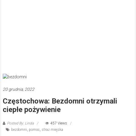
20 grudnia, 2022
Częstochowa: Bezdomni otrzymali
ciepłe pożywienie
Posted By: Linda
457 Views
bezdomni
,
pomoc
,
straż miejska