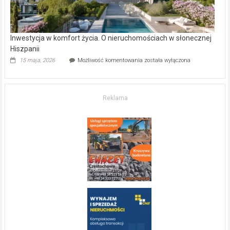
Inwestycja w komfort życia. O nieruchomościach w słonecznej
Hiszpanii
Inwestycja
15 maja, 2026
Możliwość komentowania
została wyłączona
w komfort
życia.
O nieruchomościach
w słonecznej
Reklama
Hiszpanii