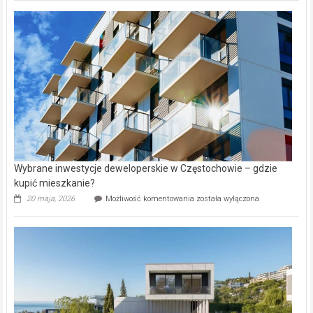
nazwy
nieruchomości
alejek
w
Lasku
Aniołowskim
Wybrane inwestycje deweloperskie w Częstochowie – gdzie
kupić mieszkanie?
Wybrane
20 maja, 2026
Możliwość komentowania
została wyłączona
inwestycje
deweloperskie
w Częstochowie
–
gdzie
kupić
mieszkanie?