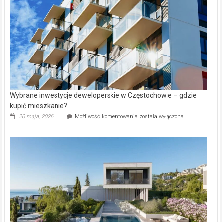
Lasku
Aniołowskim
Wybrane inwestycje deweloperskie w Częstochowie – gdzie
kupić mieszkanie?
Wybrane
20 maja, 2026
Możliwość komentowania
została wyłączona
inwestycje
deweloperskie
w Częstochowie
–
gdzie
kupić
mieszkanie?