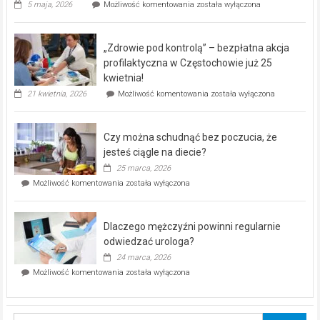
Rusza
5 maja, 2026
Możliwość komentowania
została wyłączona
miejski,
BEZPŁATNY
program
„Zdrowie pod kontrolą” – bezpłatna akcja
rehabilitacji
dla
profilaktyczna w Częstochowie już 25
seniorów!
kwietnia!
„Zdrowie
21 kwietnia, 2026
Możliwość komentowania
została wyłączona
pod
kontrolą”
–
Czy można schudnąć bez poczucia, że
bezpłatna
akcja
jesteś ciągle na diecie?
profilaktyczna
25 marca, 2026
w
Czy
Możliwość komentowania
została wyłączona
Częstochowie
można
już
schudnąć
25
bez
kwietnia!
Dlaczego mężczyźni powinni regularnie
poczucia,
że
odwiedzać urologa?
jesteś
24 marca, 2026
ciągle
Dlaczego
Możliwość komentowania
została wyłączona
na
mężczyźni
diecie?
powinni
regularnie
odwiedzać