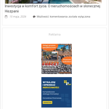
Inwestycja w komfort życia. O nieruchomościach w słonecznej
Hiszpanii
Inwestycja
15 maja, 2026
Możliwość komentowania
została wyłączona
w komfort
życia.
O nieruchomościach
w słonecznej
Reklama
Hiszpanii