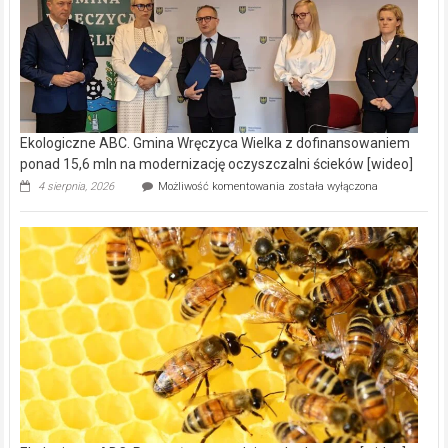
Ekologiczne ABC. Gmina Wręczyca Wielka z dofinansowaniem
ponad 15,6 mln na modernizację oczyszczalni ścieków [wideo]
Ekologiczne
4 sierpnia, 2026
Możliwość komentowania
została wyłączona
ABC.
Gmina
Wręczyca
Wielka
z
dofinansowaniem
ponad
15,6
mln
na
modernizację
oczyszczalni
ścieków
[wideo]