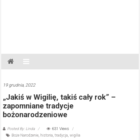
Gazeta
Regionalna
Częstochowa,
Kłobuck,
19 grudnia, 2022
Lubliniec,
„Jakiś w Wigilię, takiś cały rok” –
Myszków
zapomniane tradycje
bożonarodzeniowe
Posted By: Linda
631 Views
Boże Narodzenie
,
historia
,
tradycja
,
wigilia