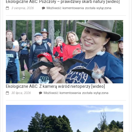
Ekologiczne ABC. Pszczoły – prawdziwy skarb natury [wideo]
Ekologiczne
3 sierpnia, 2026
Możliwość komentowania
została wyłączona
ABC.
Pszczoły
–
prawdziwy
skarb
natury
[wideo]
Ekologiczne ABC. Z kamerą wśród nietoperzy [wideo]
Ekologiczne
30 lipca, 2026
Możliwość komentowania
została wyłączona
ABC.
Z
kamerą
wśród
nietoperzy
[wideo]