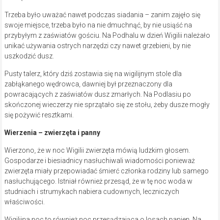
Trzeba było uważać nawet podczas siadania – zanim zajęło się
swoje miejsce, trzeba było na nie dmuchnąć, by nie usiąść na
przybyłym z zaświatów gościu. Na Podhalu w dzień Wigilii należało
unikać używania ostrych narzędzi czy nawet grzebieni, by nie
uszkodzić dusz.
Pusty talerz, który dziś zostawia się na wigilijnym stole dla
zabłąkanego wędrowca, dawniej był przeznaczony dla
powracających z zaświatów dusz zmarłych. Na Podlasiu po
skończonej wieczerzy nie sprzątało się ze stołu, żeby dusze mogły
się pożywić resztkami.
Wierzenia – zwierzęta i panny
Wierzono, że w noc Wigilii zwierzęta mówią ludzkim głosem.
Gospodarze i biesiadnicy nasłuchiwali wiadomości ponieważ
zwierzęta miały przepowiadać śmierć członka rodziny lub samego
nasłuchującego. Istniał również przesąd, że w tę noc woda w
studniach i strumykach nabiera cudownych, leczniczych
właściwości.
Wigilijna noc to również noc przesądzająca o losach panien. Na