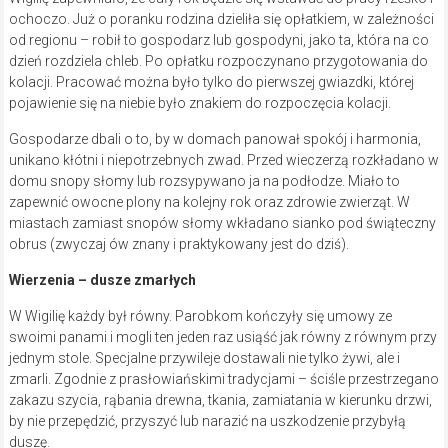
ochoczo. Już o poranku rodzina dzieliła się opłatkiem, w zależności
od regionu – robił to gospodarz lub gospodyni, jako ta, która na co
dzień rozdziela chleb. Po opłatku rozpoczynano przygotowania do
kolacji. Pracować można było tylko do pierwszej gwiazdki, której
pojawienie się na niebie było znakiem do rozpoczęcia kolacji.
Gospodarze dbali o to, by w domach panował spokój i harmonia,
unikano kłótni i niepotrzebnych zwad. Przed wieczerzą rozkładano w
domu snopy słomy lub rozsypywano ja na podłodze. Miało to
zapewnić owocne plony na kolejny rok oraz zdrowie zwierząt. W
miastach zamiast snopów słomy wkładano sianko pod świąteczny
obrus (zwyczaj ów znany i praktykowany jest do dziś).
Wierzenia – dusze zmarłych
W Wigilię każdy był równy. Parobkom kończyły się umowy ze
swoimi panami i mogli ten jeden raz usiąść jak równy z równym przy
jednym stole. Specjalne przywileje dostawali nie tylko żywi, ale i
zmarli. Zgodnie z prasłowiańskimi tradycjami – ściśle przestrzegano
zakazu szycia, rąbania drewna, tkania, zamiatania w kierunku drzwi,
by nie przepędzić, przyszyć lub narazić na uszkodzenie przybyłą
duszę.