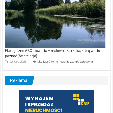
Ekologiczne ABC. Liswarta – malownicza rzeka, którą warto
poznać [fotorelacja]
Ekologiczne
22 lipca, 2026
Możliwość komentowania
została wyłączona
ABC.
Liswarta
–
malownicza
Reklama
rzeka,
którą
warto
poznać
[fotorelacja]