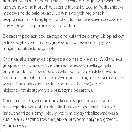
domach wieszano „podłaźniczki”, czyli zielone gałązki świerkowe
lub sosnowe, na których wieszano jabłka i orzechy. Podłaźniczkę
mocowano do belki pułapu lub w niektórych regionach
bezpośrednio nad wigilijnym stołem lub nad wejściem do czarnej
izby – głównego pomieszczenia w domu.
Z czasem podłaźniczki zastąpiono kulami ze słomy lub opłatków,
jednak szybko z nich zrezygnowano, ponieważ nie były tak
magiczne jak zielone gałązki.
Choinka jaką znamy dziś przyszła do nas z Niemiec. W XIX wieku
gospodarze coraz częściej zamiast wieszać u belki gałązki,
przynosili do domów całe drzewka. Na początku dekorowano je
owocami, orzechami i chlebowymi ciastkami, a z czasem zaczęto
wieszać na gałązkach szklane bombki i świece (które
niejednokrotnie stawały się przyczyną pożarów).
Obecna choinka, według nauki kościoła, jest odwzorowaniem
rajskiego drzewa dobra i zła. Stąd zaczęto ozdabiać drzewko
łańcuchami ze słomy i bibuły, które miały symbolizować węża
kusiciela. Wieszano również jabłka, przypominające o grzechu
Adama i Ewy.