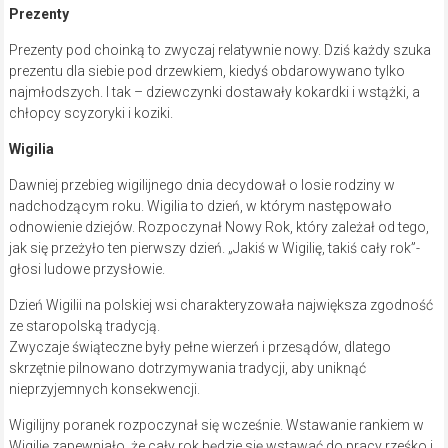
Prezenty
Prezenty pod choinką to zwyczaj relatywnie nowy. Dziś każdy szuka
prezentu dla siebie pod drzewkiem, kiedyś obdarowywano tylko
najmłodszych. I tak – dziewczynki dostawały kokardki i wstążki, a
chłopcy scyzoryki i koziki.
Wigilia
Dawniej przebieg wigilijnego dnia decydował o losie rodziny w
nadchodzącym roku. Wigilia to dzień, w którym następowało
odnowienie dziejów. Rozpoczynał Nowy Rok, który zależał od tego,
jak się przeżyło ten pierwszy dzień. „Jakiś w Wigilię, takiś cały rok”-
głosi ludowe przysłowie.
Dzień Wigilii na polskiej wsi charakteryzowała największa zgodność
ze staropolską tradycją.
Zwyczaje świąteczne były pełne wierzeń i przesądów, dlatego
skrzętnie pilnowano dotrzymywania tradycji, aby uniknąć
nieprzyjemnych konsekwencji.
Wigilijny poranek rozpoczynał się wcześnie. Wstawanie rankiem w
Wigilię zapewniało, że cały rok będzie się wstawać do pracy rześko i