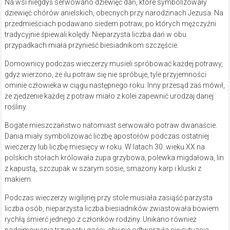
Na wsi niegdyś serwowano dziewięć dań, które symbolizowały
dziewięć chórów anielskich, obecnych przy narodzinach Jezusa. Na
przedmieściach podawano siedem potraw, po których mężczyźni
tradycyjnie śpiewali kolędy. Nieparzysta liczba dań w obu
przypadkach miała przynieść biesiadnikom szczęście.
Domownicy podczas wieczerzy musieli spróbować każdej potrawy,
gdyż wierzono, że ilu potraw się nie spróbuje, tyle przyjemności
ominie człowieka w ciągu następnego roku. Inny przesąd zaś mówił,
że zjedzenie każdej z potraw miało z kolei zapewnić urodzaj danej
rośliny.
Bogate mieszczaństwo natomiast serwowało potraw dwanaście.
Dania miały symbolizować liczbę apostołów podczas ostatniej
wieczerzy lub liczbę miesięcy w roku. W latach 30. wieku XX na
polskich stołach królowała zupa grzybowa, polewka migdałowa, lin
z kapustą, szczupak w szarym sosie, smażony karp i kluski z
makiem.
Podczas wieczerzy wigilijnej przy stole musiała zasiąść parzysta
liczba osób, nieparzysta liczba biesiadników zwiastowała bowiem
rychłą śmierć jednego z członków rodziny. Unikano również