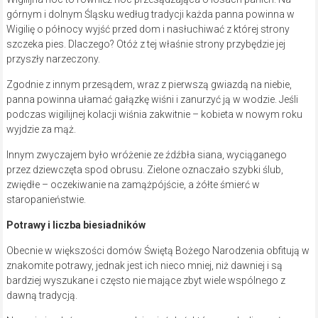
górnym i dolnym Śląsku według tradycji każda panna powinna w
Wigilię o północy wyjść przed dom i nasłuchiwać z której strony
szczeka pies. Dlaczego? Otóż z tej właśnie strony przybędzie jej
przyszły narzeczony.
Zgodnie z innym przesądem, wraz z pierwszą gwiazdą na niebie,
panna powinna ułamać gałązkę wiśni i zanurzyć ją w wodzie. Jeśli
podczas wigilijnej kolacji wiśnia zakwitnie – kobieta w nowym roku
wyjdzie za mąż.
Innym zwyczajem było wróżenie ze źdźbła siana, wyciąganego
przez dziewczęta spod obrusu. Zielone oznaczało szybki ślub,
zwiędłe – oczekiwanie na zamążpójście, a żółte śmierć w
staropanieństwie.
Potrawy i liczba biesiadników
Obecnie w większości domów Świętą Bożego Narodzenia obfitują w
znakomite potrawy, jednak jest ich nieco mniej, niż dawniej i są
bardziej wyszukane i często nie mające zbyt wiele wspólnego z
dawną tradycją.