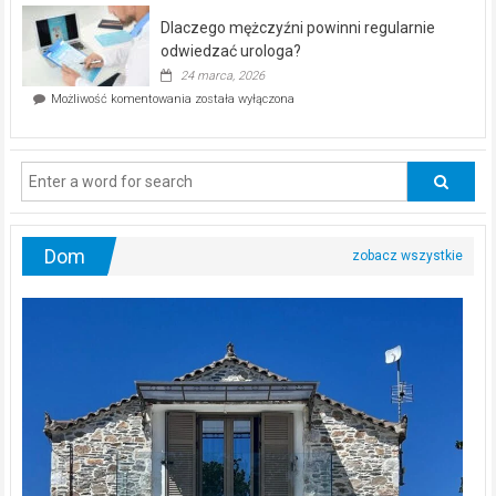
bez
kwietnia!
Dlaczego mężczyźni powinni regularnie
poczucia,
że
odwiedzać urologa?
jesteś
24 marca, 2026
ciągle
Dlaczego
Możliwość komentowania
została wyłączona
na
mężczyźni
diecie?
powinni
regularnie
odwiedzać
urologa?
Dom