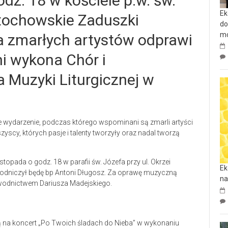
odz. 18 w kościele p.w. św.
Ek
tochowskie Zaduszki
do
mo
a zmarłych artystów odprawi
ni wykona Chór i
a Muzyki Liturgicznej w
 wydarzenie, podczas którego wspominani są zmarli artyści
wszyscy, których pasje i talenty tworzyły oraz nadal tworzą
opada o godz. 18 w parafii św. Józefa przy ul. Okrzei
Ek
ewodniczył będę bp Antoni Długosz. Za oprawę muzyczną
na
zewodnictwem Dariusza Madejskiego.
ą na koncert „Po Twoich śladach do Nieba” w wykonaniu