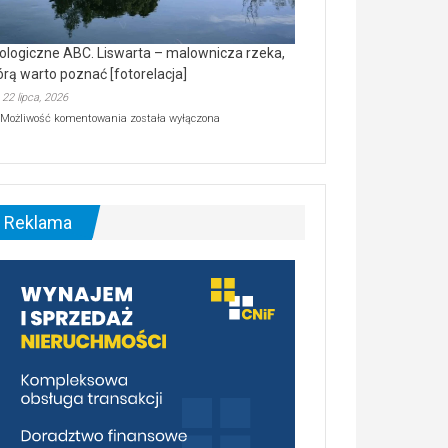
ologiczne ABC. Liswarta – malownicza rzeka,
órą warto poznać [fotorelacja]
22 lipca, 2026
Ekologiczne
Możliwość komentowania
została wyłączona
ABC.
Liswarta
–
malownicza
rzeka,
którą
Reklama
warto
poznać
[fotorelacja]