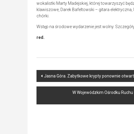
wokalistki Marty Madejskiej, której towarzyszyć będ
klawiszowe, Darek Bafeltowski – gitara elektryczna, 
chórki.
Wstęp na środowe wydarzenie jest wolny. Szczegół
red.
Post
Jasna Góra. Zabytkowe krypty ponownie otwarte
navigation
W Wojewódzkim Ośrodku Ruchu 