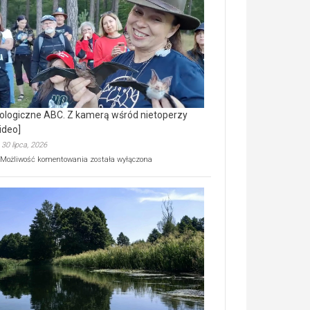
prawdziwy
skarb
natury
[wideo]
ologiczne ABC. Z kamerą wśród nietoperzy
ideo]
30 lipca, 2026
Ekologiczne
Możliwość komentowania
została wyłączona
ABC.
Z
kamerą
wśród
nietoperzy
[wideo]