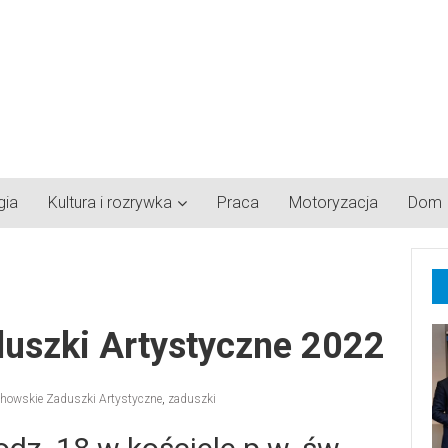
gia
Kultura i rozrywka
Praca
Motoryzacja
Dom
uszki Artystyczne 2022
howskie Zaduszki Artystyczne
,
zaduszki