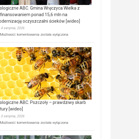
ologiczne ABC. Gmina Wręczyca Wielka z
finansowaniem ponad 15,6 mln na
dernizację oczyszczalni ścieków [wideo]
4 sierpnia, 2026
Ekologiczne
Możliwość komentowania
została wyłączona
ABC.
Gmina
Wręczyca
Wielka
z
dofinansowaniem
ponad
15,6
mln
na
modernizację
oczyszczalni
ścieków
ologiczne ABC. Pszczoły – prawdziwy skarb
[wideo]
tury [wideo]
3 sierpnia, 2026
Ekologiczne
Możliwość komentowania
została wyłączona
ABC.
Pszczoły
–