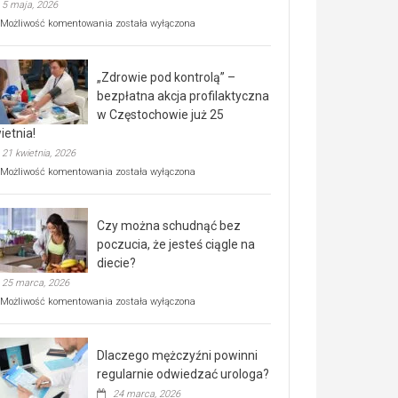
5 maja, 2026
Rusza
Możliwość komentowania
została wyłączona
miejski,
BEZPŁATNY
program
„Zdrowie pod kontrolą” –
rehabilitacji
dla
bezpłatna akcja profilaktyczna
seniorów!
w Częstochowie już 25
ietnia!
21 kwietnia, 2026
„Zdrowie
Możliwość komentowania
została wyłączona
pod
kontrolą”
–
Czy można schudnąć bez
bezpłatna
akcja
poczucia, że jesteś ciągle na
profilaktyczna
diecie?
w
25 marca, 2026
Częstochowie
już
Czy
Możliwość komentowania
została wyłączona
25
można
kwietnia!
schudnąć
bez
Dlaczego mężczyźni powinni
poczucia,
że
regularnie odwiedzać urologa?
jesteś
24 marca, 2026