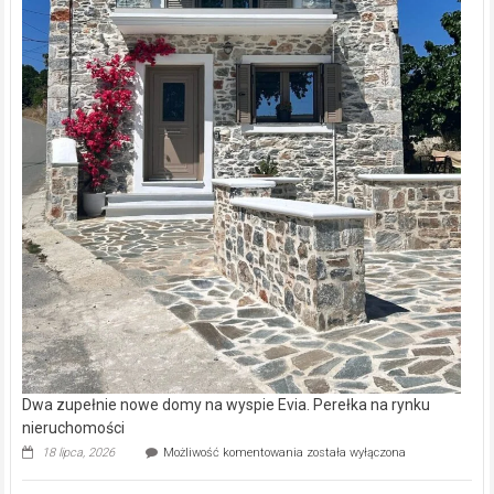
Dwa zupełnie nowe domy na wyspie Evia. Perełka na rynku
nieruchomości
Dwa
18 lipca, 2026
Możliwość komentowania
została wyłączona
zupełnie
nowe