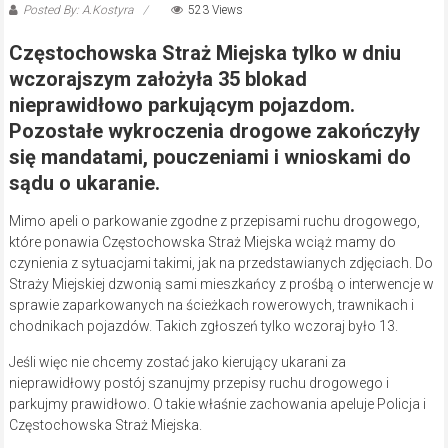
Posted By: A.Kostyra
523 Views
Częstochowska Straż Miejska tylko w dniu
wczorajszym założyła 35 blokad
nieprawidłowo parkującym pojazdom.
Pozostałe wykroczenia drogowe zakończyły
się mandatami, pouczeniami i wnioskami do
sądu o ukaranie.
Mimo apeli o parkowanie zgodne z przepisami ruchu drogowego,
które ponawia Częstochowska Straż Miejska wciąż mamy do
czynienia z sytuacjami takimi, jak na przedstawianych zdjęciach. Do
Straży Miejskiej dzwonią sami mieszkańcy z prośbą o interwencje w
sprawie zaparkowanych na ścieżkach rowerowych, trawnikach i
chodnikach pojazdów. Takich zgłoszeń tylko wczoraj było 13.
Jeśli więc nie chcemy zostać jako kierujący ukarani za
nieprawidłowy postój szanujmy przepisy ruchu drogowego i
parkujmy prawidłowo. O takie właśnie zachowania apeluje Policja i
Częstochowska Straż Miejska.