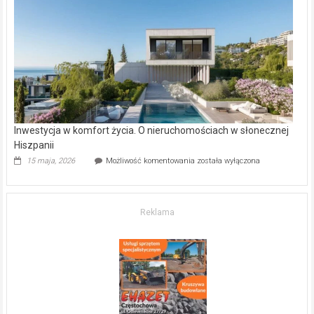
–
gdzie
kupić
mieszkanie?
Inwestycja w komfort życia. O nieruchomościach w słonecznej
Hiszpanii
Inwestycja
15 maja, 2026
Możliwość komentowania
została wyłączona
w komfort
życia.
O nieruchomościach
w słonecznej
Reklama
Hiszpanii