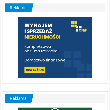
–
malownicza
Reklama
rzeka,
którą
warto
poznać
[fotorelacja]
Reklama