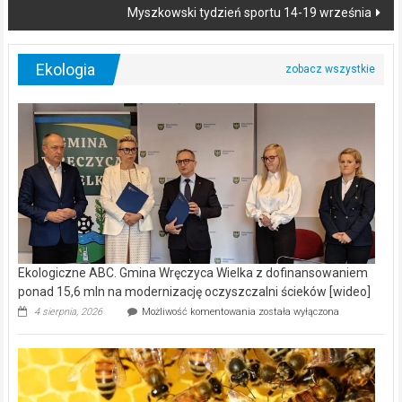
Myszkowski tydzień sportu 14-19 września
Ekologia
Ekologiczne ABC. Gmina Wręczyca Wielka z dofinansowaniem
ponad 15,6 mln na modernizację oczyszczalni ścieków [wideo]
Ekologiczne
4 sierpnia, 2026
Możliwość komentowania
została wyłączona
ABC.
Gmina
Wręczyca
Wielka
z
dofinansowaniem