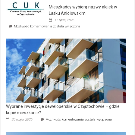
domy
Mieszkańcy wybiorą nazwy alejek w
na
wyspie
Lasku Aniołowskim
Evia.
17 lipca, 2026
Perełka
Mieszkańcy
Możliwość komentowania
została wyłączona
na
wybiorą
rynku
nazwy
nieruchomości
alejek
w
Lasku
Aniołowskim
Wybrane inwestycje deweloperskie w Częstochowie – gdzie
kupić mieszkanie?
Wybrane
20 maja, 2026
Możliwość komentowania
została wyłączona
inwestycje
deweloperskie
w Częstochowie