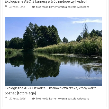
Ekologiczne ABC. Z kamerą wśród nietoperzy [wideo]
Ekologiczne
30 lipca, 2026
Możliwość komentowania
została wyłączona
ABC.
Z
kamerą
wśród
nietoperzy
[wideo]
Ekologiczne ABC. Liswarta – malownicza rzeka, którą warto
poznać [fotorelacja]
Ekologiczne
22 lipca, 2026
Możliwość komentowania
została wyłączona
ABC.
Liswarta