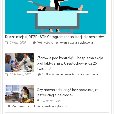
Rusza miejski, BEZPŁATNY program rehabilitacji dla seniorów!
Rusza
5 maja, 2026
Możliwość komentowania
została wyłączona
miejski,
BEZPŁATNY
program
„Zdrowie pod kontrolą” – bezpłatna akcja
rehabilitacji
dla
profilaktyczna w Częstochowie już 25
seniorów!
kwietnia!
„Zdrowie
21 kwietnia, 2026
Możliwość komentowania
została wyłączona
pod
kontrolą”
–
Czy można schudnąć bez poczucia, że
bezpłatna
akcja
jesteś ciągle na diecie?
profilaktyczna
25 marca, 2026
w
Czy
Możliwość komentowania
została wyłączona
Częstochowie
można
już