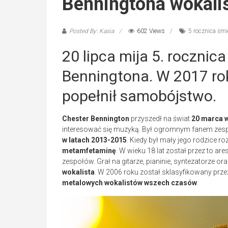
Benningtona wokalis
Posted By: Kasia
602 Views
5 rocznica śmi
20 lipca mija 5. rocznic
Benningtona. W 2017 rok
popełnił samobójstwo.
Chester Bennington
przyszedł na świat
20 marca 
interesować się muzyką. Był ogromnym fanem zes
w latach 2013-2015
. Kiedy był mały jego rodzice roz
metamfetaminę
. W wieku 18 lat został przez to a
zespołów. Grał na gitarze, pianinie, syntezatorze o
wokalista
. W 2006 roku został sklasyfikowany pr
metalowych wokalistów wszech czasów
.