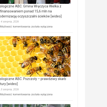
ologiczne ABC. Gmina Wręczyca Wielka z
finansowaniem ponad 15,6 mln na
dernizację oczyszczalni ścieków [wideo]
4 sierpnia, 2026
Ekologiczne
Możliwość komentowania
została wyłączona
ABC.
Gmina
Wręczyca
Wielka
z
dofinansowaniem
ponad
15,6
mln
na
modernizację
oczyszczalni
ścieków
ologiczne ABC. Pszczoły – prawdziwy skarb
[wideo]
tury [wideo]
3 sierpnia, 2026
Ekologiczne
Możliwość komentowania
została wyłączona
ABC.
Pszczoły
–