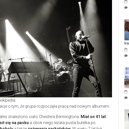
kw
wikipedia
rmacje o tym, że grupa rozpoczęła pracę nad nowym albumem.
ates znaleziono ciało Chestera Benningtona.
Miał on 41 lat
.
ił się na pasku
a obok niego leżała pusta butelka po
lkoholu
a także
zażywania narkotyków
. W wieku 7 lat był