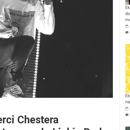
Ek
do
mo
Ek
na
erci Chestera