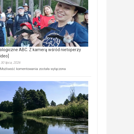
prawdziwy
skarb
natury
[wideo]
ologiczne ABC. Z kamerą wśród nietoperzy
ideo]
30 lipca, 2026
Ekologiczne
Możliwość komentowania
została wyłączona
ABC.
Z
kamerą
wśród
nietoperzy
[wideo]