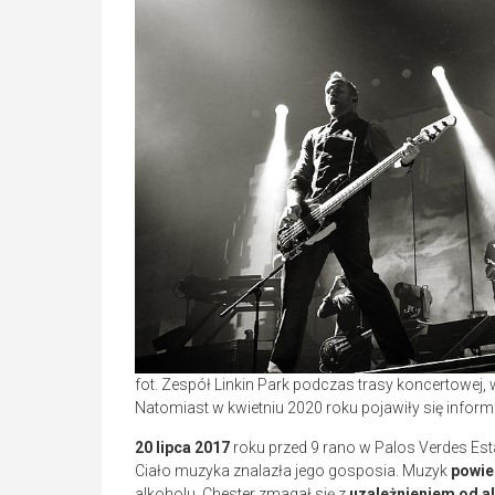
fot. Zespół Linkin Park podczas trasy koncertowej, 
Natomiast w kwietniu 2020 roku pojawiły się info
20 lipca 2017
roku przed 9 rano w Palos Verdes Est
Ciało muzyka znalazła jego gosposia. Muzyk
powies
alkoholu. Chester zmagał się z
uzależnieniem od a