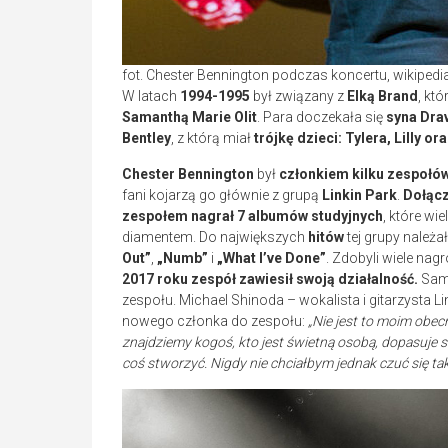
fot. Chester Bennington podczas koncertu, wikipedi
W latach
1994-1995
był związany z
Elką Brand
, kt
Samanthą Marie Olit
. Para doczekała się
syna Dra
Bentley
, z którą miał
trójkę dzieci: Tylera, Lilly ora
Chester Bennington
był
członkiem kilku zespołó
fani kojarzą go głównie z grupą
Linkin Park
.
Dołącz
zespołem nagrał 7 albumów studyjnych
, które wi
diamentem. Do największych
hitów
tej grupy należa
Out”
,
„Numb”
i
„What I’ve Done”
. Zdobyli wiele nag
2017 roku zespół zawiesił swoją działalność.
Sam
zespołu. Michael Shinoda – wokalista i gitarzysta L
nowego członka do zespołu:
„Nie jest to moim obecn
znajdziemy kogoś, kto jest świetną osobą, dopasuje s
coś stworzyć. Nigdy nie chciałbym jednak czuć się ta