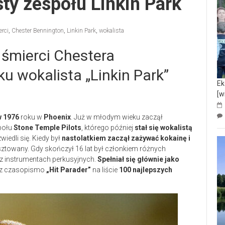
ty zespołu Linkin Park
erci
,
Chester Bennington
,
Linkin Park
,
wokalista
a śmierci Chestera
u wokalista „Linkin Park”
Ek
[w
w 1976
roku w
Phoenix
. Już w młodym wieku zaczął
połu
Stone Temple Pilots
, którego później
stał się wokalistą
wiedli się. Kiedy był
nastolatkiem zaczął zażywać kokainę i
resztowany. Gdy skończył 16 lat był członkiem różnych
raz instrumentach perkusyjnych.
Spełniał się głównie jako
zez czasopismo
„Hit Parader”
na liście
100 najlepszych