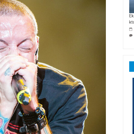
Ek
kt