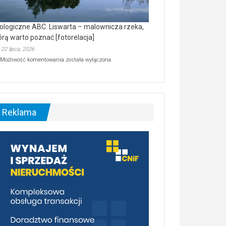
ologiczne ABC. Liswarta – malownicza rzeka,
órą warto poznać [fotorelacja]
22 lipca, 2026
Ekologiczne
Możliwość komentowania
została wyłączona
ABC.
Liswarta
–
malownicza
rzeka,
którą
Reklama
warto
poznać
[fotorelacja]