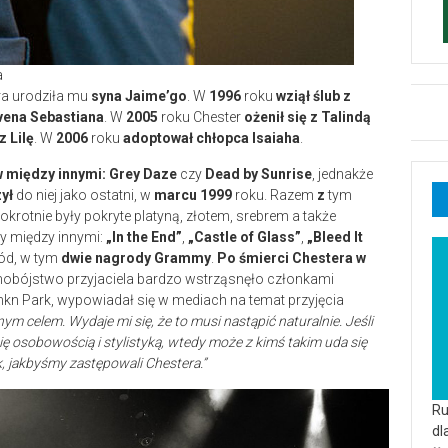
a
óra urodziła mu
syna Jaime’go
. W
1996
roku
wziął ślub z
vena Sebastiana
. W
2005
roku Chester
ożenił się z Talindą
z Lilę
. W
2006
roku
adoptował chłopca Isaiaha
.
w między innymi:
Grey Daze
czy
Dead by Sunrise
, jednakże
ył
do niej jako ostatni, w
marcu 1999
roku. Razem
z
tym
elokrotnie były pokryte platyną, złotem, srebrem a także
ły między innymi:
„In the End”
,
„Castle of Glass”
,
„Bleed It
ród, w tym
dwie nagrody Grammy
.
Po śmierci Chestera w
obójstwo przyjaciela bardzo wstrząsnęło członkami
inkn Park, wypowiadał się w mediach na temat przyjęcia
ym celem. Wydaje mi się, że to musi nastąpić naturalnie. Jeśli
ię osobowością i stylistyką, wtedy może z kimś takim uda się
k, jakbyśmy zastępowali Chestera.”
Ru
dl