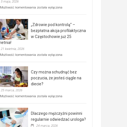
5 maja, 2026
Rusza
Możliwość komentowania
została wyłączona
miejski,
BEZPŁATNY
program
„Zdrowie pod kontrolą” –
rehabilitacji
dla
bezpłatna akcja profilaktyczna
seniorów!
w Częstochowie już 25
ietnia!
21 kwietnia, 2026
„Zdrowie
Możliwość komentowania
została wyłączona
pod
kontrolą”
–
Czy można schudnąć bez
bezpłatna
akcja
poczucia, że jesteś ciągle na
profilaktyczna
diecie?
w
25 marca, 2026
Częstochowie
już
Czy
Możliwość komentowania
została wyłączona
25
można
kwietnia!
schudnąć
bez
Dlaczego mężczyźni powinni
poczucia,
że
regularnie odwiedzać urologa?
jesteś
24 marca, 2026