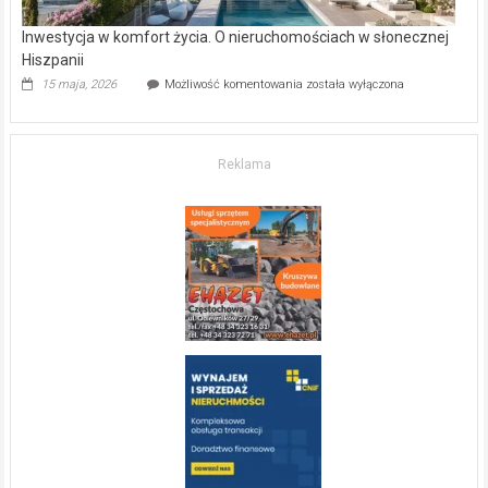
Inwestycja w komfort życia. O nieruchomościach w słonecznej
Hiszpanii
Inwestycja
15 maja, 2026
Możliwość komentowania
została wyłączona
w komfort
życia.
O nieruchomościach
w słonecznej
Reklama
Hiszpanii