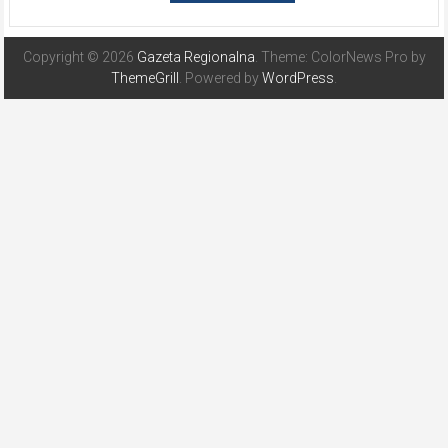
Copyright © 2026
Gazeta Regionalna
. Theme: ColorNews Pro by
ThemeGrill
. Powered by
WordPress
.