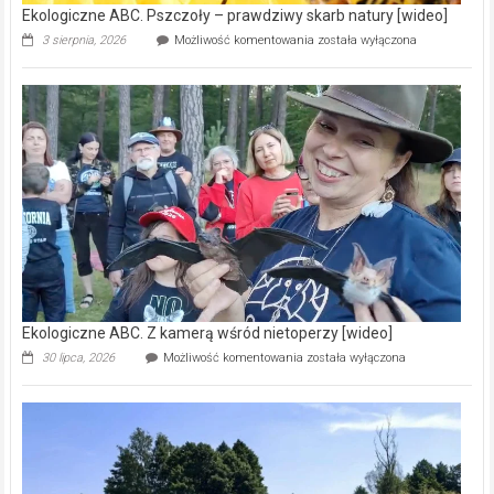
Ekologiczne ABC. Pszczoły – prawdziwy skarb natury [wideo]
Ekologiczne
3 sierpnia, 2026
Możliwość komentowania
została wyłączona
ABC.
Pszczoły
–
prawdziwy
skarb
natury
[wideo]
Ekologiczne ABC. Z kamerą wśród nietoperzy [wideo]
Ekologiczne
30 lipca, 2026
Możliwość komentowania
została wyłączona
ABC.
Z
kamerą
wśród
nietoperzy
[wideo]