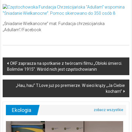
„Śniadanie Wielkanocne” mat. Fundacja chrześcijańska
„Adullam”/Facebook
Post
OKF zaprasza na spotkanie z twórcami filmu „Obłoki śmierci.
Bolimów 1915”. Wśród nich jest częstochowianin
navigation
„Hau, hau” T.Love już po premierze. W sieci krąży „Ja Ciebie
kocham”
Ekologia