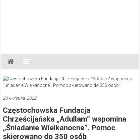
Gazeta
Regionalna
Częstochowa,
Kłobuck,
Lubliniec,
23 kwietnia, 2022
Myszków
Częstochowska Fundacja
Chrześcijańska „Adullam” wspomina
„Śniadanie Wielkanocne”. Pomoc
skierowano do 350 osób