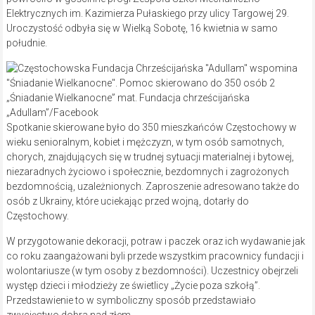
Elektrycznych im. Kazimierza Pułaskiego przy ulicy Targowej 29.
Uroczystość odbyła się w Wielką Sobotę, 16 kwietnia w samo
południe.
„Śniadanie Wielkanocne” mat. Fundacja chrześcijańska
„Adullam”/Facebook
Spotkanie skierowane było do 350 mieszkańców Częstochowy w
wieku senioralnym, kobiet i mężczyzn, w tym osób samotnych,
chorych, znajdujących się w trudnej sytuacji materialnej i bytowej,
niezaradnych życiowo i społecznie, bezdomnych i zagrożonych
bezdomnością, uzależnionych. Zaproszenie adresowano także do
osób z Ukrainy, które uciekając przed wojną, dotarły do
Częstochowy.
W przygotowanie dekoracji, potraw i paczek oraz ich wydawanie jak
co roku zaangażowani byli przede wszystkim pracownicy fundacji i
wolontariusze (w tym osoby z bezdomności). Uczestnicy obejrzeli
występ dzieci i młodzieży ze świetlicy „Życie poza szkołą”.
Przedstawienie to w symboliczny sposób przedstawiało