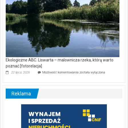
Ekologiczne ABC. Liswarta – malownicza rzeka, którą warto
poznać [fotorelacja]
Ekologiczne
22 lipca, 2026
Możliwość komentowania
została wyłączona
ABC.
Liswarta
–
malownicza
Reklama
rzeka,
którą
warto
poznać
[fotorelacja]