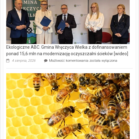
Ekologiczne ABC. Gmina Wręczyca Wielka z dofinansowaniem
ponad 15,6 mln na modernizację oczyszczalni ścieków [wideo]
Ekologiczne
4 sierpnia, 2026
Możliwość komentowania
została wyłączona
ABC.
Gmina
Wręczyca
Wielka
z
dofinansowaniem
ponad
15,6
mln
na
modernizację
oczyszczalni
ścieków
[wideo]