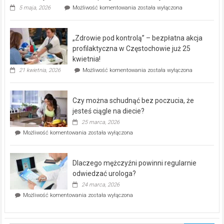
Rusza
5 maja, 2026
Możliwość komentowania
została wyłączona
miejski,
BEZPŁATNY
program
„Zdrowie pod kontrolą” – bezpłatna akcja
rehabilitacji
dla
profilaktyczna w Częstochowie już 25
seniorów!
kwietnia!
„Zdrowie
21 kwietnia, 2026
Możliwość komentowania
została wyłączona
pod
kontrolą”
–
Czy można schudnąć bez poczucia, że
bezpłatna
akcja
jesteś ciągle na diecie?
profilaktyczna
25 marca, 2026
w
Czy
Możliwość komentowania
została wyłączona
Częstochowie
można
już
schudnąć
25
bez
kwietnia!
Dlaczego mężczyźni powinni regularnie
poczucia,
że
odwiedzać urologa?
jesteś
24 marca, 2026
ciągle
Dlaczego
Możliwość komentowania
została wyłączona
na
mężczyźni
diecie?
powinni
regularnie