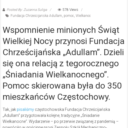
Posted By: Zuzanna Suliga
578 Views
Fundacja Chrześcijańska Adullam
,
pomoc
,
Wielkanoc
Wspomnienie minionych Świąt
Wielkiej Nocy przynosi Fundacja
Chrześcijańska „Adullam”. Dzieli
się ona relacją z tegorocznego
„Śniadania Wielkanocnego”.
Pomoc skierowana była do 350
mieszkańców Częstochowy.
Tak, jak
pisaliśmy
częstochowska Fundacja Chrześcijańska
„Adullam” przygotowała kolejne, tradycyjne „Śniadanie
Wielkanocne”. Wydarzenie – po przerwie związanej z pandemią –
powróciło w gościnne progi Zespołu Szkół Mechaniczno-