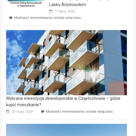
wyspie
Lasku Aniołowskim
Evia.
17 lipca, 2026
Perełka
Mieszkańcy
Możliwość komentowania
została wyłączona
na
wybiorą
rynku
nazwy
nieruchomości
alejek
w
Lasku
Aniołowskim
Wybrane inwestycje deweloperskie w Częstochowie – gdzie
kupić mieszkanie?
Wybrane
20 maja, 2026
Możliwość komentowania
została wyłączona
inwestycje
deweloperskie
w Częstochowie
–
gdzie