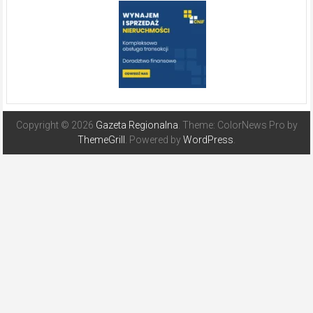
Copyright © 2026
Gazeta Regionalna
. Theme: ColorNews Pro by
ThemeGrill
. Powered by
WordPress
.