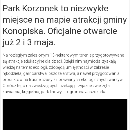
Park Korzonek to niezwykłe
miejsce na mapie atrakcji gminy
Konopiska. Oficjalne otwarcie
już 2 i 3 maja.
Na rozległym zalesionym 13-hektarowym terenie przygotowywane
są atrakcje edukacyjne dla dzieci. Dzięki nim najmłodsi zyskają
wiedzę na temat ekologii, zdobędą umiejętności w zakresie
rękodzieła, garncarstwa, pszczelarstwa, a nawet przygotowania
produktów na trudne czasy z uprawianych ekologicznych warzyw.
Oprócz tego na zwiedzających czekają przyjazne zwierzęta,
kawiarnia, kręgielnia, park linowy i… ogromna Jaszczurka.