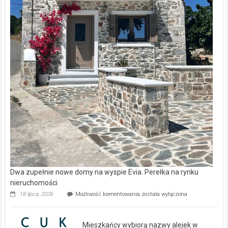
Dwa zupełnie nowe domy na wyspie Evia. Perełka na rynku
nieruchomości
Dwa
18 lipca, 2026
Możliwość komentowania
została wyłączona
zupełnie
nowe
domy
Mieszkańcy wybiorą nazwy alejek w
na