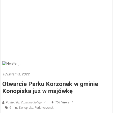
18 kwietnia, 2022
Otwarcie Parku Korzonek w gminie
Konopiska już w majówkę
Posted By: Zuzanna Suliga
757 Views
Gmina Konopiska
,
Park Korzonek