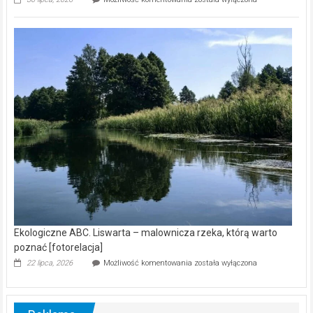
ABC.
Z
kamerą
wśród
nietoperzy
[wideo]
Ekologiczne ABC. Liswarta – malownicza rzeka, którą warto
poznać [fotorelacja]
Ekologiczne
22 lipca, 2026
Możliwość komentowania
została wyłączona
ABC.
Liswarta
–
malownicza