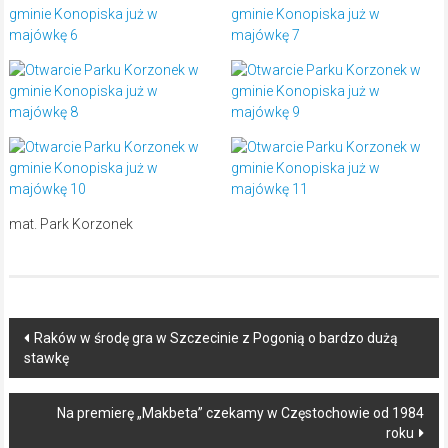
mat. Park Korzonek
Post
Raków w środę gra w Szczecinie z Pogonią o bardzo dużą
stawkę
navigation
Na premierę „Makbeta” czekamy w Częstochowie od 1984
roku