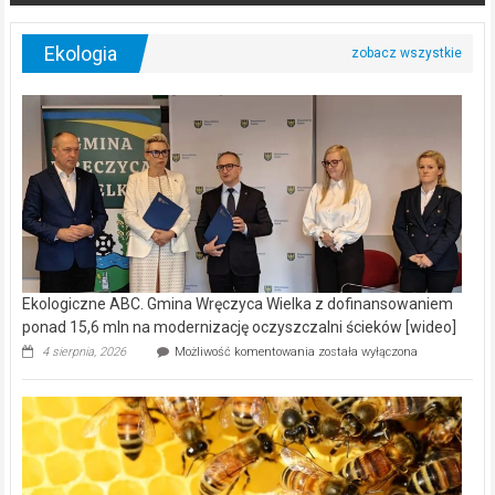
Ekologia
Ekologiczne ABC. Gmina Wręczyca Wielka z dofinansowaniem
ponad 15,6 mln na modernizację oczyszczalni ścieków [wideo]
Ekologiczne
4 sierpnia, 2026
Możliwość komentowania
została wyłączona
ABC.
Gmina
Wręczyca
Wielka
z
dofinansowaniem
ponad
15,6