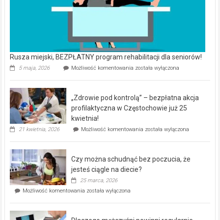
Rusza miejski, BEZPŁATNY program rehabilitacji dla seniorów!
Rusza
5 maja, 2026
Możliwość komentowania
została wyłączona
miejski,
BEZPŁATNY
program
„Zdrowie pod kontrolą” – bezpłatna akcja
rehabilitacji
dla
profilaktyczna w Częstochowie już 25
seniorów!
kwietnia!
„Zdrowie
21 kwietnia, 2026
Możliwość komentowania
została wyłączona
pod
kontrolą”
–
Czy można schudnąć bez poczucia, że
bezpłatna
akcja
jesteś ciągle na diecie?
profilaktyczna
25 marca, 2026
w
Czy
Możliwość komentowania
została wyłączona
Częstochowie
można
już
schudnąć
25
bez
kwietnia!