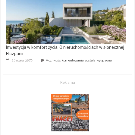
kupić
mieszkanie?
Inwestycja w komfort życia. O nieruchomościach w słonecznej
Hiszpanii
Inwestycja
15 maja, 2026
Możliwość komentowania
została wyłączona
w komfort
życia.
O nieruchomościach
w słonecznej
Reklama
Hiszpanii