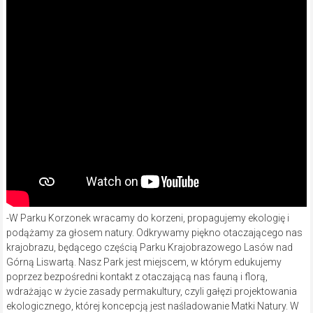
-W Parku Korzonek wracamy do korzeni, propagujemy ekologię i
podążamy za głosem natury. Odkrywamy piękno otaczającego nas
krajobrazu, będącego częścią Parku Krajobrazowego Lasów nad
Górną Liswartą. Nasz Park jest miejscem, w którym edukujemy
poprzez bezpośredni kontakt z otaczającą nas fauną i florą,
wdrażając w życie zasady permakultury, czyli gałęzi projektowania
ekologicznego, której koncepcją jest naśladowanie Matki Natury. W