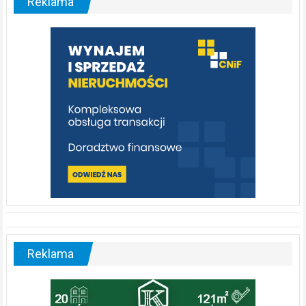
Reklama
rzeka,
którą
warto
poznać
[fotorelacja]
Reklama