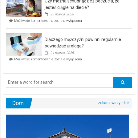
Czy można schudnąć bez poczucia, że
bezpłatna
akcja
jesteś ciągle na diecie?
profilaktyczna
25 marca, 2026
w
Czy
Możliwość komentowania
została wyłączona
Częstochowie
można
już
schudnąć
25
bez
kwietnia!
Dlaczego mężczyźni powinni regularnie
poczucia,
że
odwiedzać urologa?
jesteś
24 marca, 2026
ciągle
Dlaczego
Możliwość komentowania
została wyłączona
na
mężczyźni
diecie?
powinni
regularnie
odwiedzać
urologa?
Dom