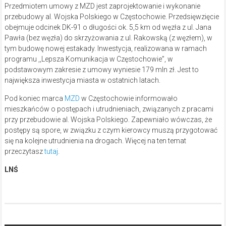
Przedmiotem umowy z MZD jest zaprojektowanie i wykonanie
przebudowy al. Wojska Polskiego w Częstochowie. Przedsięwzięcie
obejmuje odcinek DK-91 o długości ok. 5,5 km od węzła z ul. Jana
Pawła (bez węzła) do skrzyżowania z ul. Rakowską (z węzłem), w
tym budowę nowej estakady. Inwestycja, realizowana w ramach
programu ,,Lepsza Komunikacja w Częstochowie”, w
podstawowym zakresie z umowy wyniesie 179 mln zł. Jest to
największa inwestycja miasta w ostatnich latach.
Pod koniec marca
MZD
w Częstochowie informowało
mieszkańców o postępach i utrudnieniach, związanych z pracami
przy przebudowie al. Wojska Polskiego. Zapewniało wówczas, że
postępy są spore, w związku z czym kierowcy muszą przygotować
się na kolejne utrudnienia na drogach. Więcej na ten temat
przeczytasz
tutaj
.
LNŚ