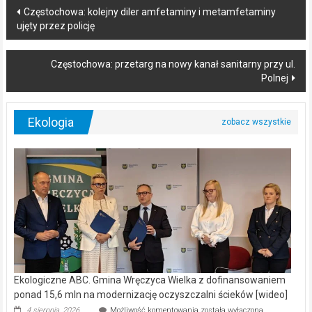
Post
Częstochowa: kolejny diler amfetaminy i metamfetaminy
ujęty przez policję
navigation
Częstochowa: przetarg na nowy kanał sanitarny przy ul.
Polnej
Ekologia
Ekologiczne ABC. Gmina Wręczyca Wielka z dofinansowaniem
ponad 15,6 mln na modernizację oczyszczalni ścieków [wideo]
Ekologiczne
4 sierpnia, 2026
Możliwość komentowania
została wyłączona