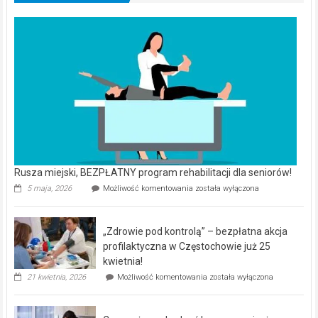
Rusza miejski, BEZPŁATNY program rehabilitacji dla seniorów!
Rusza
5 maja, 2026
Możliwość komentowania
została wyłączona
miejski,
BEZPŁATNY
program
„Zdrowie pod kontrolą” – bezpłatna akcja
rehabilitacji
dla
profilaktyczna w Częstochowie już 25
seniorów!
kwietnia!
„Zdrowie
21 kwietnia, 2026
Możliwość komentowania
została wyłączona
pod
kontrolą”
–