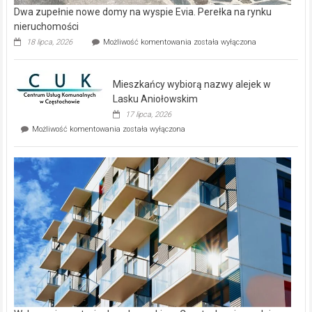
Dwa zupełnie nowe domy na wyspie Evia. Perełka na rynku
nieruchomości
Dwa
18 lipca, 2026
Możliwość komentowania
została wyłączona
zupełnie
nowe
domy
Mieszkańcy wybiorą nazwy alejek w
na
wyspie
Lasku Aniołowskim
Evia.
17 lipca, 2026
Perełka
Mieszkańcy
Możliwość komentowania
została wyłączona
na
wybiorą
rynku
nazwy
nieruchomości
alejek
w
Lasku
Aniołowskim