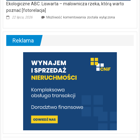
Ekologiczne ABC. Liswarta – malownicza rzeka, którą warto
poznać [fotorelacja]
Ekologiczne
22 lipca, 2026
Możliwość komentowania
została wyłączona
ABC.
Liswarta
–
malownicza
Reklama
rzeka,
którą
warto
poznać
[fotorelacja]