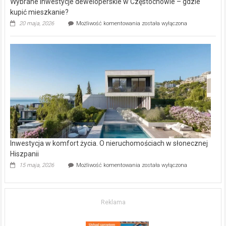
Wybrane inwestycje deweloperskie w Częstochowie – gdzie
kupić mieszkanie?
Wybrane
20 maja, 2026
Możliwość komentowania
została wyłączona
inwestycje
deweloperskie
w Częstochowie
–
gdzie
kupić
mieszkanie?
Inwestycja w komfort życia. O nieruchomościach w słonecznej
Hiszpanii
Inwestycja
15 maja, 2026
Możliwość komentowania
została wyłączona
w komfort
życia.
O nieruchomościach
w słonecznej
Reklama
Hiszpanii