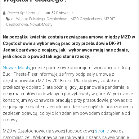
Posted By: Linda
520 Views
al. Wojska Polskiego
,
Częstochowa
,
MZD Częstochowa
,
MZDiT
Częstochowa
,
Nowak-Mosty
Na początku kwietnia została rozwiązana umowa między MZD w
Częstochowie a wykonawcą prac przy przebudowie DK-91.
Jednak zarówno zlecający, jak i wykonawca mają inne zdanie,
jeśli chodzi o powód takiego stanu rzeczy.
Nowak-Mosty
, jeden z partnerów konsorcjum tworzonego z Drog-
Bud i Firesta-Fiser informuje, że firmy podpisały umowę z
częstochowskim MZD w 2018 roku. Plac budowy został im
przekazany dopiero 3 lata później, gdy już panowała pandemia, a
ceny materiałów budowlanych poszybowały w górę. W tym czasie
konsorcjum wykonawcze, pracując przy przebudowie, prowadziło
negocjacje z miastem. Jednak nie udało się dojść do porozumienia
ze zleceniodawcą, co było ich zdaniem powodem odstąpienia od
umowy.
MZD w Częstochowie na swojej facebookowej
stronie
twierdzi
natomiast, że: ,,Wykonawca nie rokował już szans na wykonanie