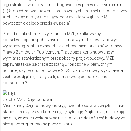
tego strategicznego zadania drogowego w przewidzianym terminie.
(…) Stopień zaawansowania realizowanych prac był niedostateczny,
a ich postęp niewystarczający, co stawiało w wątpliwość
powodzenie całego przedsięwzięcia”.
Ponadto, taki stan rzeczy, zdaniem MZD, skutkowałby
konsekwencjami społecznymi i finansowymi. Umowa z nowym
wykonawcą zostanie zawarta z zachowaniem przepisów ustawy
Prawo Zamówień Publicznych. Prace będą kontynuowane w
wymiarze zatwierdzonym przez obecny projekt budowy. MZD
zapewnia także, że prace zostaną ukończone w pierwotnym
terminie, czyli w drugiej połowie 2023 roku. Czy nowy wykonawca
zechce podjąć się pracy za tę samą kwotę co poprzednie
konsorcjum?
źródło: MZD Częstochowa
Mieszkańcy Częstochowy nie kryją swoich obaw w związku z takim
stanem rzeczy i żywo komentują tę sytuację. Najbardziej niepokoją
się o to, że żaden wykonawca nie zgodzi się dokończyć budowy za
pieniądze proponowane przez miasto.