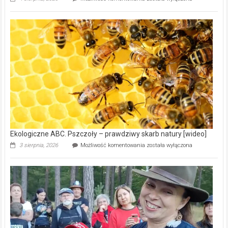
ABC.
Gmina
Wręczyca
Wielka
z
dofinansowaniem
ponad
15,6
mln
na
modernizację
oczyszczalni
ścieków
[wideo]
Ekologiczne ABC. Pszczoły – prawdziwy skarb natury [wideo]
Ekologiczne
3 sierpnia, 2026
Możliwość komentowania
została wyłączona
ABC.
Pszczoły
–
prawdziwy
skarb
natury
[wideo]