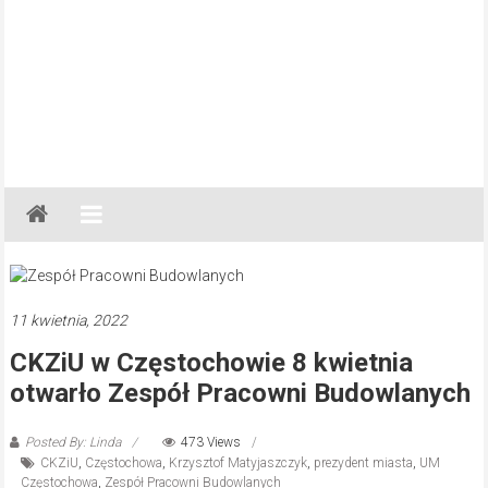
Gazeta
Regionalna
Częstochowa,
Kłobuck,
Lubliniec,
11 kwietnia, 2022
Myszków
CKZiU w Częstochowie 8 kwietnia
otwarło Zespół Pracowni Budowlanych
Posted By: Linda
473 Views
CKZiU
,
Częstochowa
,
Krzysztof Matyjaszczyk
,
prezydent miasta
,
UM
Częstochowa
,
Zespół Pracowni Budowlanych