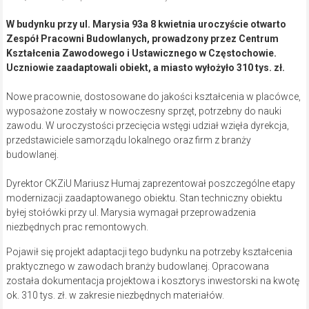
W budynku przy ul. Marysia 93a 8 kwietnia uroczyście otwarto
Zespół Pracowni Budowlanych, prowadzony przez Centrum
Kształcenia Zawodowego i Ustawicznego w Częstochowie.
Uczniowie zaadaptowali obiekt, a miasto wyłożyło 310 tys. zł.
Nowe pracownie, dostosowane do jakości kształcenia w placówce,
wyposażone zostały w nowoczesny sprzęt, potrzebny do nauki
zawodu. W uroczystości przecięcia wstęgi udział wzięła dyrekcja,
przedstawiciele samorządu lokalnego oraz firm z branży
budowlanej.
Dyrektor CKZiU Mariusz Humaj zaprezentował poszczególne etapy
modernizacji zaadaptowanego obiektu. Stan techniczny obiektu
byłej stołówki przy ul. Marysia wymagał przeprowadzenia
niezbędnych prac remontowych.
Pojawił się projekt adaptacji tego budynku na potrzeby kształcenia
praktycznego w zawodach branży budowlanej. Opracowana
została dokumentacja projektowa i kosztorys inwestorski na kwotę
ok. 310 tys. zł. w zakresie niezbędnych materiałów.