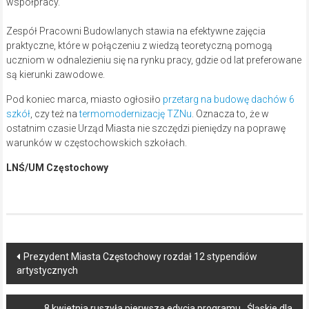
współpracy.
Zespół Pracowni Budowlanych stawia na efektywne zajęcia
praktyczne, które w połączeniu z wiedzą teoretyczną pomogą
uczniom w odnalezieniu się na rynku pracy, gdzie od lat preferowane
są kierunki zawodowe.
Pod koniec marca, miasto ogłosiło
przetarg na budowę dachów 6
szkół
, czy też na
termomodernizację TZNu
. Oznacza to, że w
ostatnim czasie Urząd Miasta nie szczędzi pieniędzy na poprawę
warunków w częstochowskich szkołach.
LNŚ/UM Częstochowy
Post
Prezydent Miasta Częstochowy rozdał 12 stypendiów
artystycznych
navigation
8 kwietnia ruszyła pierwsza edycja programu ,,Śląskie dla