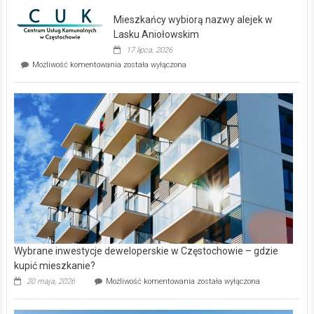
domy
Mieszkańcy wybiorą nazwy alejek w
na
wyspie
Lasku Aniołowskim
Evia.
17 lipca, 2026
Perełka
Mieszkańcy
Możliwość komentowania
została wyłączona
na
wybiorą
rynku
nazwy
nieruchomości
alejek
w
Lasku
Aniołowskim
Wybrane inwestycje deweloperskie w Częstochowie – gdzie
kupić mieszkanie?
Wybrane
20 maja, 2026
Możliwość komentowania
została wyłączona
inwestycje
deweloperskie