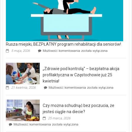
Rusza miejski, BEZPŁATNY program rehabilitacji dla seniorów!
Rusza
5 maja, 2026
Możliwość komentowania
została wyłączona
miejski,
BEZPŁATNY
program
„Zdrowie pod kontrolą” – bezpłatna akcja
rehabilitacji
dla
profilaktyczna w Częstochowie już 25
seniorów!
kwietnia!
„Zdrowie
21 kwietnia, 2026
Możliwość komentowania
została wyłączona
pod
kontrolą”
–
Czy można schudnąć bez poczucia, że
bezpłatna
akcja
jesteś ciągle na diecie?
profilaktyczna
25 marca, 2026
w
Czy
Możliwość komentowania
została wyłączona
Częstochowie
można
już