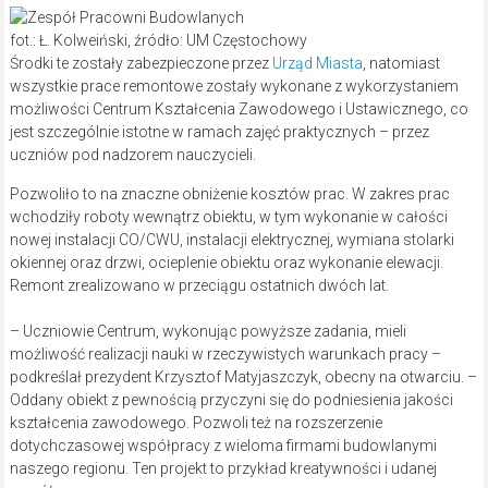
fot.: Ł. Kolweiński, źródło: UM Częstochowy
Środki te zostały zabezpieczone przez
Urząd Miasta
, natomiast
wszystkie prace remontowe zostały wykonane z wykorzystaniem
możliwości Centrum Kształcenia Zawodowego i Ustawicznego, co
jest szczególnie istotne w ramach zajęć praktycznych – przez
uczniów pod nadzorem nauczycieli.
Pozwoliło to na znaczne obniżenie kosztów prac. W zakres prac
wchodziły roboty wewnątrz obiektu, w tym wykonanie w całości
nowej instalacji CO/CWU, instalacji elektrycznej, wymiana stolarki
okiennej oraz drzwi, ocieplenie obiektu oraz wykonanie elewacji.
Remont zrealizowano w przeciągu ostatnich dwóch lat.
– Uczniowie Centrum, wykonując powyższe zadania, mieli
możliwość realizacji nauki w rzeczywistych warunkach pracy –
podkreślał prezydent Krzysztof Matyjaszczyk, obecny na otwarciu. –
Oddany obiekt z pewnością przyczyni się do podniesienia jakości
kształcenia zawodowego. Pozwoli też na rozszerzenie
dotychczasowej współpracy z wieloma firmami budowlanymi
naszego regionu. Ten projekt to przykład kreatywności i udanej