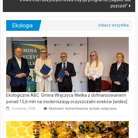
pszczół”
Ekologia
Ekologiczne ABC. Gmina Wręczyca Wielka z dofinansowaniem
ponad 15,6 mln na modernizację oczyszczalni ścieków [wideo]
Ekologiczne
4 sierpnia, 2026
Możliwość komentowania
została wyłączona
ABC.
Gmina
Wręczyca
Wielka
z
dofinansowaniem