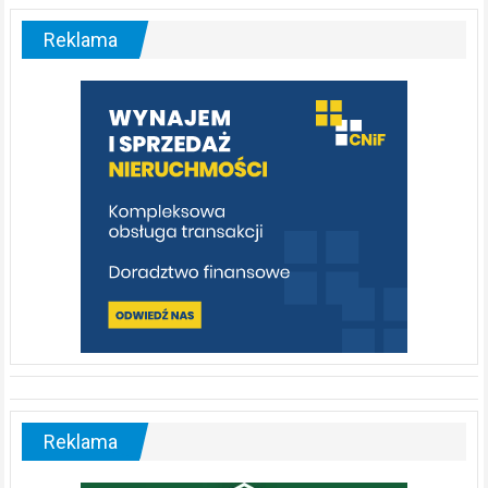
–
malownicza
Reklama
rzeka,
którą
warto
poznać
[fotorelacja]
Reklama