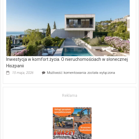
w Częstochowie
–
gdzie
kupić
mieszkanie?
Inwestycja w komfort życia. O nieruchomościach w słonecznej
Hiszpanii
Inwestycja
15 maja, 2026
Możliwość komentowania
została wyłączona
w komfort
życia.
O nieruchomościach
w słonecznej
Reklama
Hiszpanii