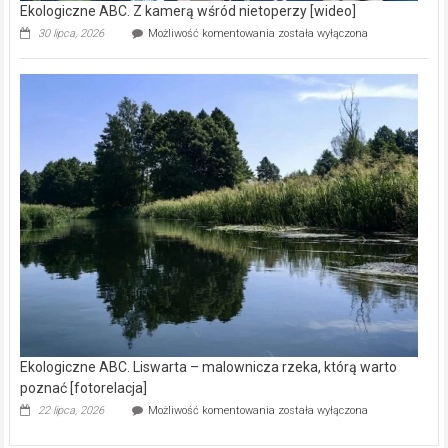
Ekologiczne ABC. Z kamerą wśród nietoperzy [wideo]
Ekologiczne
30 lipca, 2026
Możliwość komentowania
została wyłączona
ABC.
Z
kamerą
wśród
nietoperzy
[wideo]
Ekologiczne ABC. Liswarta – malownicza rzeka, którą warto
poznać [fotorelacja]
Ekologiczne
22 lipca, 2026
Możliwość komentowania
została wyłączona
ABC.
Liswarta