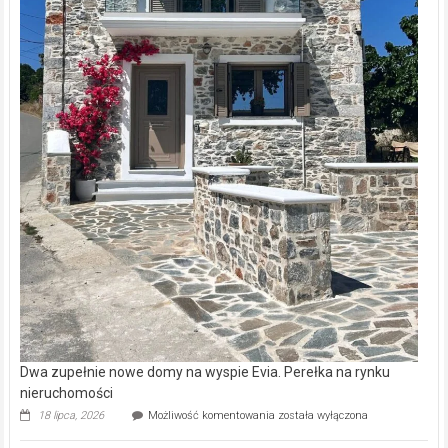
Dwa zupełnie nowe domy na wyspie Evia. Perełka na rynku
nieruchomości
Dwa
18 lipca, 2026
Możliwość komentowania
została wyłączona
zupełnie
nowe