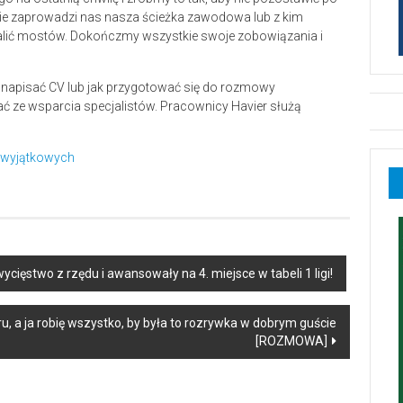
zie zaprowadzi nas nasza ścieżka zawodowa lub z kim
palić mostów. Dokończmy wszystkie swoje zobowiązania i
ak napisać CV lub jak przygotować się do rozmowy
ać ze wsparcia specjalistów. Pracownicy Havier służą
i wyjątkowych
ycięstwo z rzędu i awansowały na 4. miejsce w tabeli 1 ligi!
u, a ja robię wszystko, by była to rozrywka w dobrym guście
[ROZMOWA]