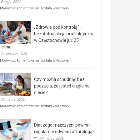
5 maja, 2026
Rusza
Możliwość komentowania
została wyłączona
miejski,
BEZPŁATNY
program
„Zdrowie pod kontrolą” –
rehabilitacji
dla
bezpłatna akcja profilaktyczna
seniorów!
w Częstochowie już 25
ietnia!
21 kwietnia, 2026
„Zdrowie
Możliwość komentowania
została wyłączona
pod
kontrolą”
–
Czy można schudnąć bez
bezpłatna
akcja
poczucia, że jesteś ciągle na
profilaktyczna
diecie?
w
25 marca, 2026
Częstochowie
już
Czy
Możliwość komentowania
została wyłączona
25
można
kwietnia!
schudnąć
bez
Dlaczego mężczyźni powinni
poczucia,
że
regularnie odwiedzać urologa?
jesteś
24 marca, 2026