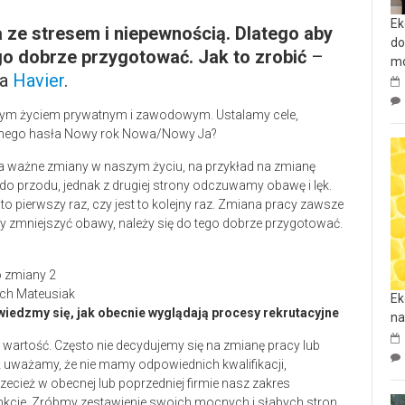
Ek
 ze stresem i niepewnością. Dlatego aby
do
go dobrze przygotować. Jak to zrobić
–
mo
ra
Havier
.
naszym życiem prywatnym i zawodowym. Ustalamy cele,
ynnego hasła Nowy rok Nowa/Nowy Ja?
na ważne zmiany w naszym życiu, na przykład na zmianę
 do przodu, jednak z drugiej strony odczuwamy obawę i lęk.
to pierwszy raz, czy jest to kolejny raz. Zmiana pracy zawsze
by zmniejszyć obawy, należy się do tego dobrze przygotować.
ech Mateusiak
Ek
owiedzmy się, jak obecnie wyglądają procesy rekrutacyjne
na
artość. Często nie decydujemy się na zmianę pracy lub
ż uważamy, że nie mamy odpowiednich kwalifikacji,
rzecież w obecnej lub poprzedniej firmie nasz zakres
nkcje. Zróbmy zestawienie swoich mocnych i słabych stron.