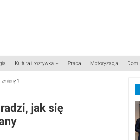
gia
Kultura i rozrywka
Praca
Motoryzacja
Dom
adzi, jak się
any