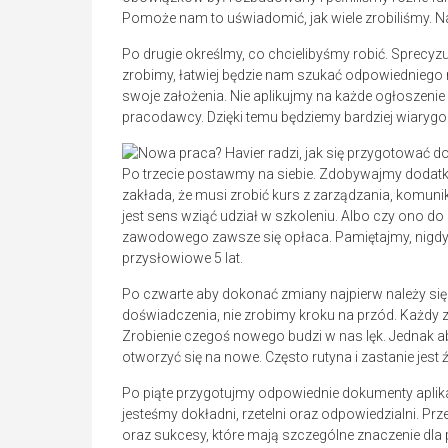
Pomoże nam to uświadomić, jak wiele zrobiliśmy. 
Po drugie określmy, co chcielibyśmy robić. Sprecy
zrobimy, łatwiej będzie nam szukać odpowiedniego mi
swoje założenia. Nie aplikujmy na każde ogłoszen
pracodawcy. Dzięki temu będziemy bardziej wiarygo
Po trzecie postawmy na siebie. Zdobywajmy dodatkow
zakłada, że musi zrobić kurs z zarządzania, komunika
jest sens wziąć udział w szkoleniu. Albo czy ono 
zawodowego zawsze się opłaca. Pamiętajmy, nigdy n
przysłowiowe 5 lat.
Po czwarte aby dokonać zmiany najpierw należy się 
doświadczenia, nie zrobimy kroku na przód. Każdy 
Zrobienie czegoś nowego budzi w nas lęk. Jednak ab
otworzyć się na nowe. Często rutyna i zastanie jest ź
Po piąte przygotujmy odpowiednie dokumenty aplika
jesteśmy dokładni, rzetelni oraz odpowiedzialni.
oraz sukcesy, które mają szczególne znaczenie dla