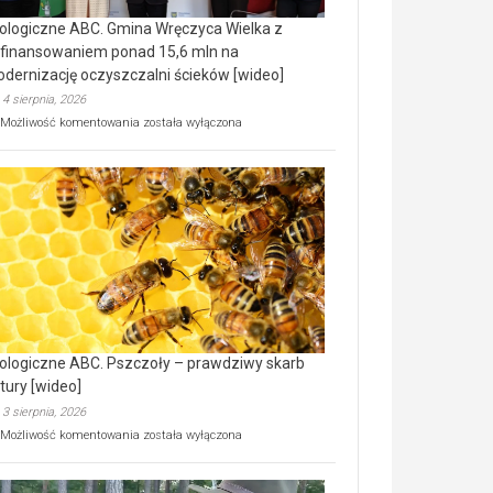
ologiczne ABC. Gmina Wręczyca Wielka z
finansowaniem ponad 15,6 mln na
dernizację oczyszczalni ścieków [wideo]
4 sierpnia, 2026
Ekologiczne
Możliwość komentowania
została wyłączona
ABC.
Gmina
Wręczyca
Wielka
z
dofinansowaniem
ponad
15,6
mln
na
modernizację
oczyszczalni
ścieków
ologiczne ABC. Pszczoły – prawdziwy skarb
[wideo]
tury [wideo]
3 sierpnia, 2026
Ekologiczne
Możliwość komentowania
została wyłączona
ABC.
Pszczoły
–