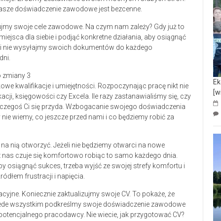
Nasze doświadczenie zawodowe jest bezcenne.
zujmy swoje cele zawodowe. Na czym nam zależy? Gdy już to
ejsca dla siebie i podjąć konkretne działania, aby osiągnąć
ie i nie wysyłajmy swoich dokumentów do każdego
dni.
Ek
e kwalifikacje i umiejętności. Rozpoczynając pracę nikt nie
[w
cji, księgowości czy Excela. Ile razy zastanawialiśmy się, czy
do czegoś Ci się przyda. Wzbogacanie swojego doświadczenia
ie wiemy, co jeszcze przed nami i co będziemy robić za
na nią otworzyć. Jeżeli nie będziemy otwarci na nowe
z nas czuje się komfortowo robiąc to samo każdego dnia.
y osiągnąć sukces, trzeba wyjść ze swojej strefy komfortu i
ródłem frustracji i napięcia.
cyjne. Koniecznie zaktualizujmy swoje CV. To pokaże, że
 Przede wszystkim podkreślmy swoje doświadczenie zawodowe
 potencjalnego pracodawcy. Nie wiecie, jak przygotować CV?