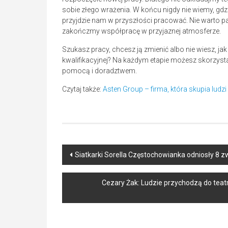
sobie złego wrażenia. W końcu nigdy nie wiemy, gd
przyjdzie nam w przyszłości pracować. Nie warto 
zakończmy współpracę w przyjaznej atmosferze.
Szukasz pracy, chcesz ją zmienić albo nie wiesz, j
kwalifikacyjnej? Na każdym etapie możesz skorzyst
pomocą i doradztwem.
Czytaj także:
Asten Group – firma, która skupia ludz
Post
Siatkarki Sorella Częstochowianka odniosły 8 zw
navigation
Cezary Żak: Ludzie przychodzą do teatr