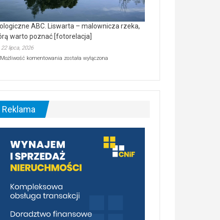
ologiczne ABC. Liswarta – malownicza rzeka,
órą warto poznać [fotorelacja]
22 lipca, 2026
Ekologiczne
Możliwość komentowania
została wyłączona
ABC.
Liswarta
–
malownicza
rzeka,
którą
Reklama
warto
poznać
[fotorelacja]