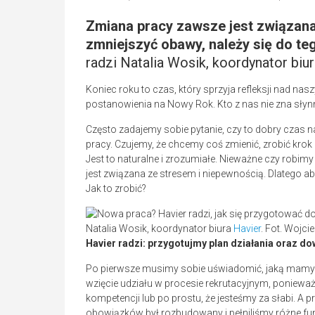
Zmiana pracy zawsze jest związana
zmniejszyć obawy, należy się do te
radzi Natalia Wosik, koordynator biu
Koniec roku to czas, który sprzyja refleksji nad 
postanowienia na Nowy Rok. Kto z nas nie zna sł
Często zadajemy sobie pytanie, czy to dobry czas 
pracy. Czujemy, że chcemy coś zmienić, zrobić krok
Jest to naturalne i zrozumiałe. Nieważne czy robimy 
jest związana ze stresem i niepewnością. Dlatego a
Jak to zrobić?
Natalia Wosik, koordynator biura
Havier
. Fot. Wojci
Havier radzi: przygotujmy plan działania oraz d
Po pierwsze musimy sobie uświadomić, jaką mamy w
wzięcie udziału w procesie rekrutacyjnym, poniewa
kompetencji lub po prostu, że jesteśmy za słabi. A p
obowiązków był rozbudowany i pełniliśmy różne fu