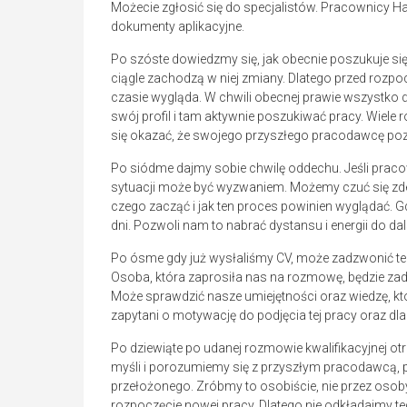
Możecie zgłosić się do specjalistów. Pracownicy H
dokumenty aplikacyjne.
Po szóste dowiedzmy się, jak obecnie poszukuje się
ciągle zachodzą w niej zmiany. Dlatego przed rozp
czasie wygląda. W chwili obecnej prawie wszystko dzi
swój profil i tam aktywnie poszukiwać pracy. Wiele r
się okazać, że swojego przyszłego pracodawcę p
Po siódme dajmy sobie chwilę oddechu. Jeśli pracow
sytuacji może być wyzwaniem. Możemy czuć się zdez
czego zacząć i jak ten proces powinien wyglądać. G
dni. Pozwoli nam to nabrać dystansu i energii do dal
Po ósme gdy już wysłaliśmy CV, może zadzwonić tel
Osoba, która zaprosiła nas na rozmowę, będzie za
Może sprawdzić nasze umiejętności oraz wiedzę, k
zapytani o motywację do podjęcia tej pracy oraz dl
Po dziewiąte po udanej rozmowie kwalifikacyjnej o
myśli i porozumiemy się z przyszłym pracodawcą, 
przełożonego. Zróbmy to osobiście, nie przez osoby 
rozpoczęcie nowej pracy. Dlatego nie odkładajmy teg