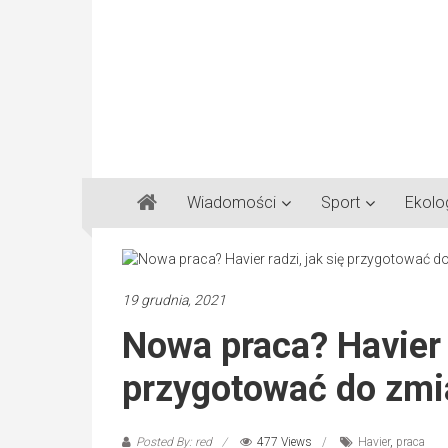
Gazeta
Wiadomości
Sport
Ekolo
Regionalna
Częstochowa,
Kłobuck,
Lubliniec,
19 grudnia, 2021
Myszków
Nowa praca? Havier r
przygotować do zmi
Posted By: red
477 Views
Havier
,
praca