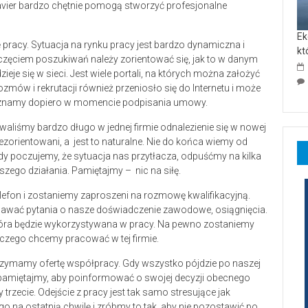
avier bardzo chętnie pomogą stworzyć profesjonalne
Ek
 pracy. Sytuacja na rynku pracy jest bardzo dynamiczna i
kt
oczęciem poszukiwań należy zorientować się, jak to w danym
eje się w sieci. Jest wiele portali, na których można założyć
ozmów i rekrutacji również przeniosło się do Internetu i może
oznamy dopiero w momencie podpisania umowy.
aliśmy bardzo długo w jednej firmie odnalezienie się w nowej
orientowani, a jest to naturalne. Nie do końca wiemy od
dy poczujemy, że sytuacja nas przytłacza, odpuśćmy na kilka
szego działania. Pamiętajmy – nic na siłę.
efon i zostaniemy zaproszeni na rozmowę kwalifikacyjną.
dawać pytania o nasze doświadczenie zawodowe, osiągnięcia.
tóra będzie wykorzystywana w pracy. Na pewno zostaniemy
aczego chcemy pracować w tej firmie.
trzymamy ofertę współpracy. Gdy wszystko pójdzie po naszej
pamiętajmy, aby poinformować o swojej decyzji obecnego
trzecie. Odejście z pracy jest tak samo stresujące jak
o na ostatnią chwilę i zróbmy to tak, aby nie pozostawić po