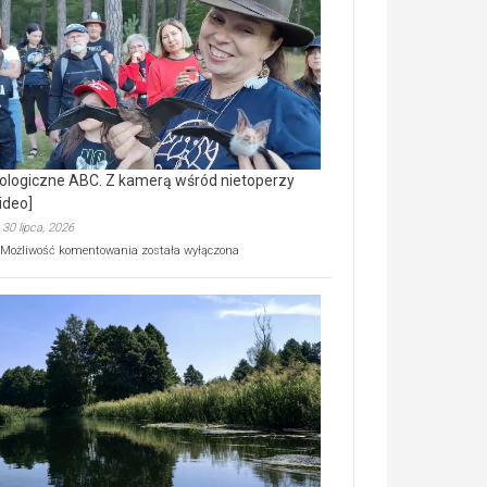
prawdziwy
skarb
natury
[wideo]
ologiczne ABC. Z kamerą wśród nietoperzy
ideo]
30 lipca, 2026
Ekologiczne
Możliwość komentowania
została wyłączona
ABC.
Z
kamerą
wśród
nietoperzy
[wideo]