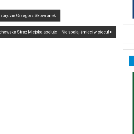
em będzie Grzegorz Skowronek
howska Straż Miejska apeluje – Nie spalaj śmieci w piecu!