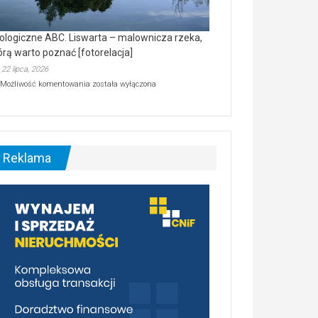
ologiczne ABC. Liswarta – malownicza rzeka,
órą warto poznać [fotorelacja]
22 lipca, 2026
Ekologiczne
Możliwość komentowania
została wyłączona
ABC.
Liswarta
–
malownicza
rzeka,
którą
Reklama
warto
poznać
[fotorelacja]