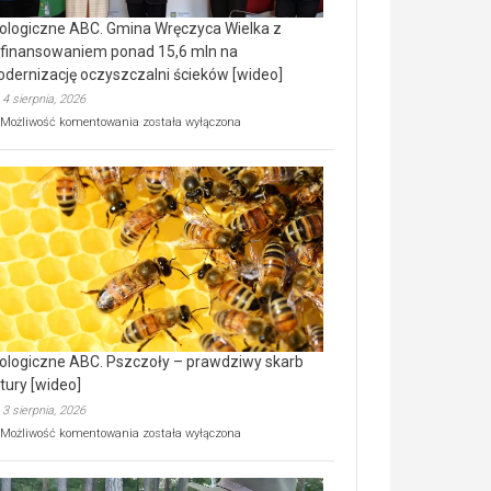
ologiczne ABC. Gmina Wręczyca Wielka z
finansowaniem ponad 15,6 mln na
dernizację oczyszczalni ścieków [wideo]
4 sierpnia, 2026
Ekologiczne
Możliwość komentowania
została wyłączona
ABC.
Gmina
Wręczyca
Wielka
z
dofinansowaniem
ponad
15,6
mln
na
modernizację
oczyszczalni
ścieków
ologiczne ABC. Pszczoły – prawdziwy skarb
[wideo]
tury [wideo]
3 sierpnia, 2026
Ekologiczne
Możliwość komentowania
została wyłączona
ABC.
Pszczoły
–