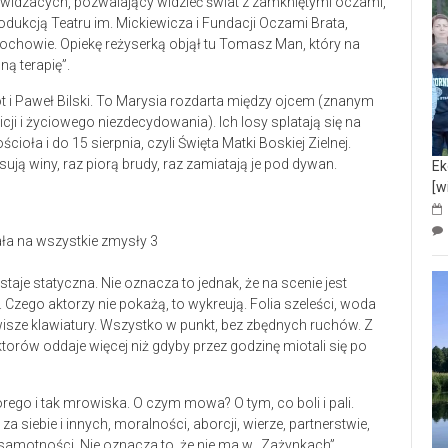
idzacych, pozwalający widzieć świat z zamkniętymi oczami,
rodukcją Teatru im. Mickiewicza i Fundacji Oczami Brata,
chowie. Opiekę reżyserką objął tu Tomasz Man, który na
ą terapię”.
 i Paweł Bilski. To Marysia rozdarta między ojcem (znanym
i i życiowego niezdecydowania). Ich losy splatają się na
ścioła i do 15 sierpnia, czyli Święta Matki Boskiej Zielnej.
sują winy, raz piorą brudy, raz zamiatają je pod dywan.
Ek
[w
taje statyczna. Nie oznacza to jednak, że na scenie jest
Czego aktorzy nie pokażą, to wykreują. Folia szeleści, woda
awisze klawiatury. Wszystko w punkt, bez zbędnych ruchów. Z
ktorów oddaje więcej niż gdyby przez godzinę miotali się po
ego i tak mrowiska. O czym mowa? O tym, co boli i pali.
siebie i innych, moralności, aborcji, wierze, partnerstwie,
ku i samotności. Nie oznacza to, że nie ma w „Zażynkach”