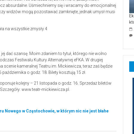
ęcz absurdalne. Uśmiechniemy się i wracamy do emocjonalnej
 Oczy widzów mogą pozostawać zamknięte, jednak umysł musi
Ek
kt
jej dać szansę. Moim zdaniem to tytuł, którego nie wolno
odczas Festiwalu Kultury Alternatywnej eFKA. W drugiej
a scenie kameralnej Teatru im. Mickiewicza, teraz zaś będzie
aździernika o godz. 18. Bilety kosztują 15 zł.
proponuje kolejny – 21 listopada o godz. 16. Sprzedaż biletów
. Szczegóły: www.teatr-mickiewicza.pl.
tru Nowego w Częstochowie, w którym nic nie jest błahe