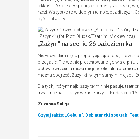
lekkości. Aktorzy eksponują momenty zabawne, wr
rzezi. Wszystko to w dobrym tempie, bez dłużyzn.
być tu otwarty.
„Zażynki” (fot. Piotr Dłubak/Teatr im. Mickiewicza)
„Zażyni” na scenie 26 października
Nie wszystkim się ta propozycja spodoba, ale warto 
przegapić. Pierwotnie prezentowano go w sierpniu p
połowie września miała miejsce oficjalna premiera n
można obejrzeć „Zażynki” w tym samym miejscu, 26 p
Dla tych, którym najbliższy termin nie pasuje, teatr 
trwa, można je nabyć w kasie przy ul. Kilińskiego 15
Zuzanna Suliga
Czytaj także: „Cebula”. Debiutancki spektakl Tea