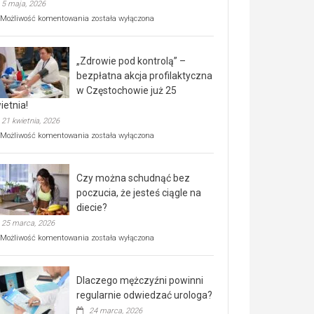
5 maja, 2026
Rusza
Możliwość komentowania
została wyłączona
miejski,
BEZPŁATNY
program
„Zdrowie pod kontrolą” –
rehabilitacji
dla
bezpłatna akcja profilaktyczna
seniorów!
w Częstochowie już 25
ietnia!
21 kwietnia, 2026
„Zdrowie
Możliwość komentowania
została wyłączona
pod
kontrolą”
–
Czy można schudnąć bez
bezpłatna
akcja
poczucia, że jesteś ciągle na
profilaktyczna
diecie?
w
25 marca, 2026
Częstochowie
już
Czy
Możliwość komentowania
została wyłączona
25
można
kwietnia!
schudnąć
bez
Dlaczego mężczyźni powinni
poczucia,
że
regularnie odwiedzać urologa?
jesteś
24 marca, 2026