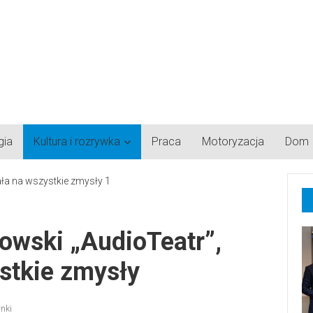
gia
Kultura i rozrywka
Praca
Motoryzacja
Dom
owski „AudioTeatr”,
ystkie zmysły
nki