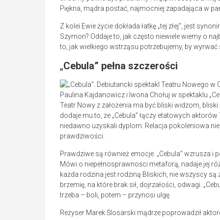
Piękna, mądra postać, najmocniej zapadająca w pa
Z kolei Ewie życie dokłada łatkę „tej złej”, jest sy
Szymon? Oddaje to, jak często niewiele wiemy o naj
to, jak wielkiego wstrząsu potrzebujemy, by wyrwać s
„
Cebula” pełna szczerości
Paulina Kajdanowicz i Iwona Chołuj w spektaklu „Ce
Teatr Nowy z założenia ma być bliski widzom, bliski
dodaje mu to, że „Cebula” łączy etatowych aktorów 
niedawno uzyskali dyplom. Relacja pokoleniowa nie 
prawdziwości.
Prawdziwe są również emocje. „Cebula” wzrusza i po
Mówi o niepełnosprawności metaforą, nadaje jej różn
każda rodzina jest rodziną Bliskich, nie wszyscy są
brzemię, na które brak sił, dojrzałości, odwagi. „Ceb
trzeba – boli, potem – przynosi ulgę.
Reżyser Marek Ślosarski mądrze poprowadził aktor