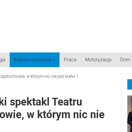
gia
Kultura i rozrywka
Praca
Motoryzacja
Dom
ki spektakl Teatru
wie, w którym nic nie