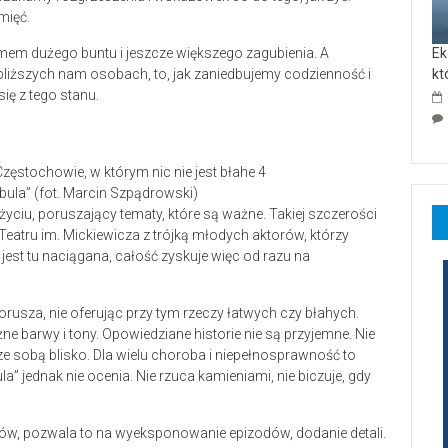
mięć.
nonimem dużego buntu i jeszcze większego zagubienia. A
Ek
bliższych nam osobach, to, jak zaniedbujemy codzienność i
kt
ię z tego stanu.
bula” (fot. Marcin Szpądrowski)
 życiu, poruszający tematy, które są ważne. Takiej szczerości
Teatru im. Mickiewicza z trójką młodych aktorów, którzy
jest tu naciągana, całość zyskuje więc od razu na
rusza, nie oferując przy tym rzeczy łatwych czy błahych.
e barwy i tony. Opowiedziane historie nie są przyjemne. Nie
 ze sobą blisko. Dla wielu choroba i niepełnosprawność to
ula” jednak nie ocenia. Nie rzuca kamieniami, nie biczuje, gdy
ów, pozwala to na wyeksponowanie epizodów, dodanie detali.