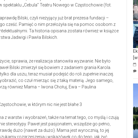
 spektaklu „Cebula” Teatru Nowego w Częstochowie (fot.
naprawdę Bilski, czyli nieżyjący już brat prezesa fundacji –
ego cześć. Pamięć o nim przełożyła się na pomoc osobom z
elektualnymi. Ta historia opisana została również w książce
stwa Jadwigi i Pawła Bilskich.
Ek
[w
życie, sprawia, że realizacja stanowiła wyzwanie. Nie było
aweł Bilski zmierzył się bowiem z zadaniem grania Karola.
lko dla uszu, teraz musiał podejść do roli zupełnie inaczej.
obrazić, co czuł mierząc się z taką materią. Jego samego,
orzą również Mama – Iwona Chołuj, Ewa – Paulina
a z warstw i wyobrażeń, także na temat tego, co myślą i czują
ie stereotypy. Paweł jest pasjonatem, wszędzie go pełno,
prawdę dużo (nawet za dużo). Mama jest wyrocznią, to jej
 szukamy rozgrzeszenia i wskazówek co do tego, jak żyć.