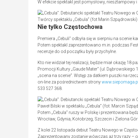
W efekcie spektakl jest pomysłowy, niesztampowy i
Twórcy spektaklu „Cebula” (fot Marin Szpądrowski)
Nie tylko Częstochowa
Premiera „Cebuli” odbyła się w sierpniu na scenie ka
Potem spektakl zaprezentowano m.in. podczas Festiw
recenzje do od początku były przychylne.
Kto nie widział tej realizacji, będzie miał okazję 1
Promocji Kultury „Gaude Mater” (ul. Dąbrowskiego
„scena na scenie”. Wstęp za datkiem puszki na rz
on-line za pośrednictwem strony
www.siepomaga.pl
533 527 368.
Paweł Bilski w spektaklu „Cebula” (fot. Marcin Szpą
Potem „Cebula” ruszy w Polskę i prezentowana będzie
Wrocław, Gdynia, Kołobrzeg, Szczecin i Zielona Gór
Z kolei 22 listopada debiut Teatru Nowego w Częst
Zaprezentowany zostanie wówczas aż trzy razy – o g