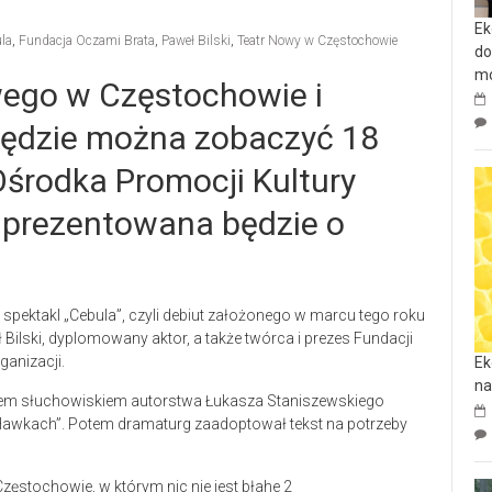
Ek
la
,
Fundacja Oczami Brata
,
Paweł Bilski
,
Teatr Nowy w Częstochowie
do
mo
ego w Częstochowie i
będzie można zobaczyć 18
Ośrodka Promocji Kultury
” prezentowana będzie o
t spektakl „Cebula”, czyli debiut założonego w marcu tego roku
ilski, dyplomowany aktor, a także twórca i prezes Fundacji
ganizacji.
Ek
na
wiem słuchowiskiem autorstwa Łukasza Staniszewskiego
awkach”. Potem dramaturg zaadoptował tekst na potrzeby