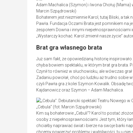
Adam Machalica (Szymon) i Iwona Chołuj (Mama) w
Marcin Szpądrowski)
Bohaterem jest niezmiennie Karol, tutaj Bliski, a tak 
Pawła. Fundacja Oczami Brata jest pomnikiem na j
zespołem Downa i innymi niepełnosprawnościami int
„Wystarczy kochać. Karol zmienił nasze życie” autor
Brat gra własnego brata
Już sam fakt, że opowiedzianą historię inspirowało 
chyba bowiem spektaklu, w którym brat gra brata. P
Czynił to również w słuchowisku, ale wówczas grał ty
Zadaniu powołał, choć po ludzku aż trudno sobie wy
czyli Pawła gra z kolei Szymon Kowalik. Obsadę tw
Kajdanowicz oraz Szymon – Adam Machalica.
„Cebula” (fot. Marcin Szpądrowski)
Kim są bohaterowie „Cebuli”? Karol to postać złożon
osoby z niepełnosprawnościami. Jest tym, który łam
chciałby naprawiać świat i bierze na swoje barki na
chcemy powierzyć problemy i wątpliwości, tu u niej