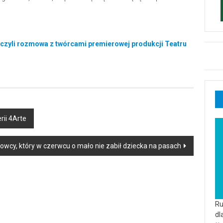
i, czyli rozmowa z twórcami premierowej produkcji Teatru
rii 4Arte
rowcy, który w czerwcu o mało nie zabił dziecka na pasach
Ru
dl