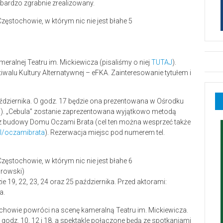
 bardzo zgrabnie zrealizowany.
meralnej Teatru im. Mickiewicza (pisaliśmy o niej
TUTAJ
).
alu Kultury Alternatywnej – eFKA. Zainteresowanie tytułem i
8 października. O godz. 17 będzie ona prezentowana w Ośrodku
 1). „Cebula” zostanie zaprezentowana wyjątkowo metodą
ecz budowy Domu Oczami Brata (cel ten można wesprzeć także
/oczamibrata
). Rezerwacja miejsc pod numerem tel.
drowski)
 19, 22, 23, 24 oraz 25 października. Przed aktorami:
a.
ochowie powróci na scenę kameralną Teatru im. Mickiewicza.
odz. 10, 12 i 18, a spektakle połączone będą ze spotkaniami