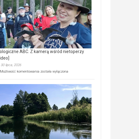
prawdziwy
skarb
natury
[wideo]
ologiczne ABC. Z kamerą wśród nietoperzy
ideo]
30 lipca, 2026
Ekologiczne
Możliwość komentowania
została wyłączona
ABC.
Z
kamerą
wśród
nietoperzy
[wideo]