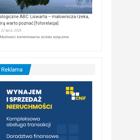
ologiczne ABC. Liswarta – malownicza rzeka,
órą warto poznać [fotorelacja]
22 lipca, 2026
Ekologiczne
Możliwość komentowania
została wyłączona
ABC.
Liswarta
–
malownicza
rzeka,
którą
Reklama
warto
poznać
[fotorelacja]