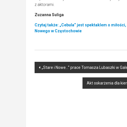
z aktorami.
Zuzanna Suliga
Czytaj także: „Cebula” jest spektaklem o miłośc
Nowego w Częstochowie
Post
„Stare i Nowe…” prace Tomasza Lubaszki w Gale
navigation
Akt oskarżenia dla kie