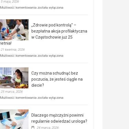
5 maja, 2026
Rusza
Możliwość komentowania
została wyłączona
miejski,
BEZPŁATNY
program
„Zdrowie pod kontrolą” –
rehabilitacji
dla
bezpłatna akcja profilaktyczna
seniorów!
w Częstochowie już 25
ietnia!
21 kwietnia, 2026
„Zdrowie
Możliwość komentowania
została wyłączona
pod
kontrolą”
–
Czy można schudnąć bez
bezpłatna
akcja
poczucia, że jesteś ciągle na
profilaktyczna
diecie?
w
25 marca, 2026
Częstochowie
już
Czy
Możliwość komentowania
została wyłączona
25
można
kwietnia!
schudnąć
bez
Dlaczego mężczyźni powinni
poczucia,
że
regularnie odwiedzać urologa?
jesteś
24 marca, 2026