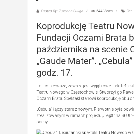
Posted By: Zuzanna Suliga
644 Views
Cebu
Koprodukcję Teatru Now
Fundacji Oczami Brata 
października na scenie 
„Gaude Mater”. „Cebula
godz. 17.
To, co pierwsze, zawsze jest wyjątkowe. Taki też jes
Teatru Nowego w Częstochowie. Stworzył go Paweł B
Oczami Brata. Spektakl stanowi koprodukcję obu or
„Cebula” łączy stare z nowym. Pierwotnie była bo
zrealizowanym w ramach projektu „Te@tr na SŁUCH
sceny.