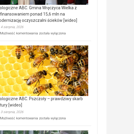
ologiczne ABC. Gmina Wręczyca Wielka z
finansowaniem ponad 15,6 mln na
dernizację oczyszczalni ścieków [wideo]
4 sierpnia, 2026
Ekologiczne
Możliwość komentowania
została wyłączona
ABC.
Gmina
Wręczyca
Wielka
z
dofinansowaniem
ponad
15,6
mln
na
modernizację
oczyszczalni
ścieków
ologiczne ABC. Pszczoły – prawdziwy skarb
[wideo]
tury [wideo]
3 sierpnia, 2026
Ekologiczne
Możliwość komentowania
została wyłączona
ABC.
Pszczoły
–