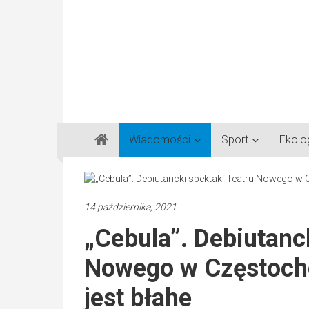
Gazeta
Wiadomości
Sport
Ekolo
Regionalna
Częstochowa,
Kłobuck,
Lubliniec,
14 października, 2021
Myszków
„Cebula”. Debiutanc
Nowego w Częstocho
jest błahe