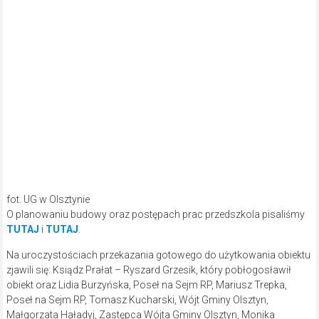
fot. UG w Olsztynie
O planowaniu budowy oraz postępach prac przedszkola pisaliśmy
TUTAJ
i
TUTAJ
.
Na uroczystościach przekazania gotowego do użytkowania obiektu
zjawili się: Ksiądz Prałat – Ryszard Grzesik, który pobłogosławił
obiekt oraz Lidia Burzyńska, Poseł na Sejm RP, Mariusz Trepka,
Poseł na Sejm RP, Tomasz Kucharski, Wójt Gminy Olsztyn,
Małgorzata Haładyj, Zastępca Wójta Gminy Olsztyn, Monika