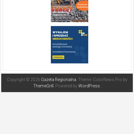
Copyright © 2026
Gazeta Regionalna
. Theme: ColorNews Pro by
ThemeGrill
. Powered by
WordPress
.