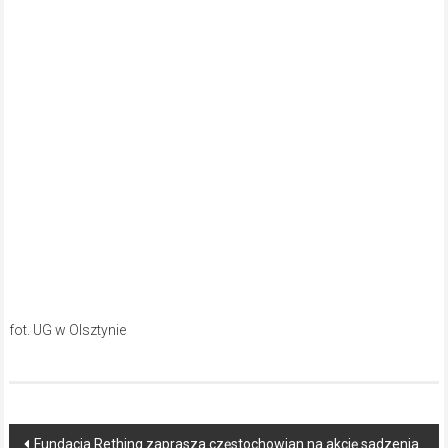
fot. UG w Olsztynie
Post
Fundacja Rething zaprasza częstochowian na akcję sadzenia