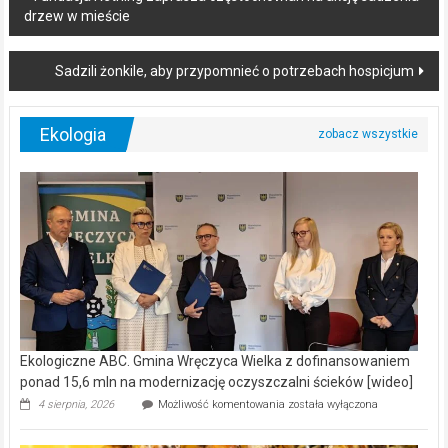
drzew w mieście
navigation
Sadzili żonkile, aby przypomnieć o potrzebach hospicjum
Ekologia
Ekologiczne ABC. Gmina Wręczyca Wielka z dofinansowaniem
ponad 15,6 mln na modernizację oczyszczalni ścieków [wideo]
Ekologiczne
4 sierpnia, 2026
Możliwość komentowania
została wyłączona
ABC.
Gmina