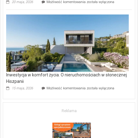
Wybrane
20 maja, 2026
Możliwość komentowania
została wyłączona
inwestycje
deweloperskie
w Częstochowie
–
gdzie
kupić
mieszkanie?
Inwestycja w komfort życia. O nieruchomościach w słonecznej
Hiszpanii
Inwestycja
15 maja, 2026
Możliwość komentowania
została wyłączona
w komfort
życia.
O nieruchomościach
w słonecznej
Reklama
Hiszpanii