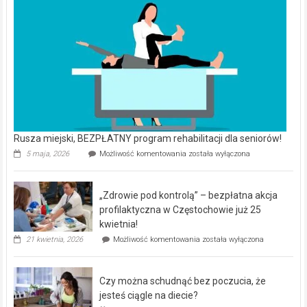
Rusza miejski, BEZPŁATNY program rehabilitacji dla seniorów!
Rusza
5 maja, 2026
Możliwość komentowania
została wyłączona
miejski,
BEZPŁATNY
program
„Zdrowie pod kontrolą” – bezpłatna akcja
rehabilitacji
dla
profilaktyczna w Częstochowie już 25
seniorów!
kwietnia!
„Zdrowie
21 kwietnia, 2026
Możliwość komentowania
została wyłączona
pod
kontrolą”
–
Czy można schudnąć bez poczucia, że
bezpłatna
akcja
jesteś ciągle na diecie?
profilaktyczna