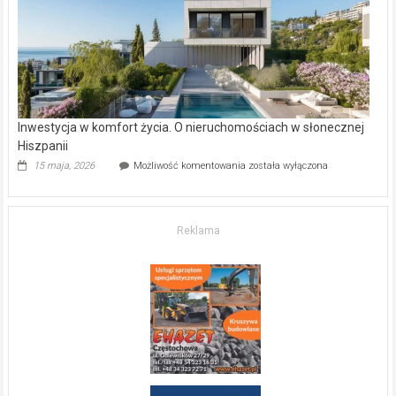
kupić
mieszkanie?
Inwestycja w komfort życia. O nieruchomościach w słonecznej
Hiszpanii
Inwestycja
15 maja, 2026
Możliwość komentowania
została wyłączona
w komfort
życia.
O nieruchomościach
w słonecznej
Reklama
Hiszpanii