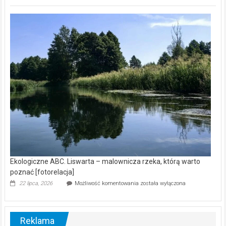
ABC.
Z
kamerą
wśród
nietoperzy
[wideo]
Ekologiczne ABC. Liswarta – malownicza rzeka, którą warto
poznać [fotorelacja]
Ekologiczne
22 lipca, 2026
Możliwość komentowania
została wyłączona
ABC.
Liswarta
–
malownicza
Reklama
rzeka,