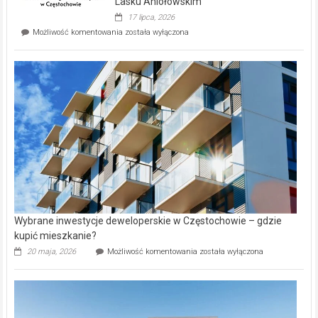
Lasku Aniołowskim
Evia.
17 lipca, 2026
Perełka
Mieszkańcy
Możliwość komentowania
została wyłączona
na
wybiorą
rynku
nazwy
nieruchomości
alejek
w
Lasku
Aniołowskim
Wybrane inwestycje deweloperskie w Częstochowie – gdzie
kupić mieszkanie?
Wybrane
20 maja, 2026
Możliwość komentowania
została wyłączona
inwestycje
deweloperskie
w Częstochowie
–
gdzie