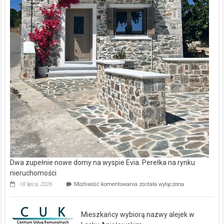
Dwa zupełnie nowe domy na wyspie Evia. Perełka na rynku
nieruchomości
Dwa
18 lipca, 2026
Możliwość komentowania
została wyłączona
zupełnie
nowe
domy
Mieszkańcy wybiorą nazwy alejek w
na
wyspie