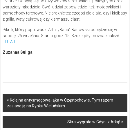
jeziorze. Odbędą się pokazy wozów strażackich i policyjnych oraz
warsztaty rękodzieła. Swój udział zapowiedzieli też motocykliści i
samochody terenowe. Nie braknie też czegoś dla ciała, czyli kiełbasy
z grilla, waty cukrowej czy kiermaszu ciast.
Piknik, który poprowadzi Artur „Baca” Bacowski odbędzie się w
sobotę, 25 września. Start o godz. 15. Szczegóły można znaleźć
TUTAJ
.
Zuzanna Suliga
.
Post
Kolejna antysmogowa łąka w Częstochowie. Tym razem
zasiano ją na Rynku Wieluńskim
navigation
Skra wygrała w Gdyni z Arką!