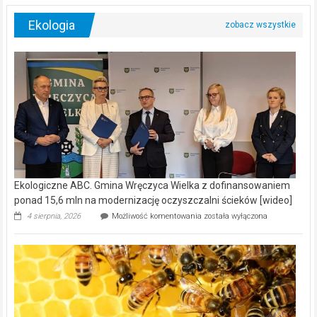
Ekologia
Ekologiczne ABC. Gmina Wręczyca Wielka z dofinansowaniem
ponad 15,6 mln na modernizację oczyszczalni ścieków [wideo]
Ekologiczne
4 sierpnia, 2026
Możliwość komentowania
została wyłączona
ABC.
Gmina
Wręczyca
Wielka
z
dofinansowaniem
ponad
15,6