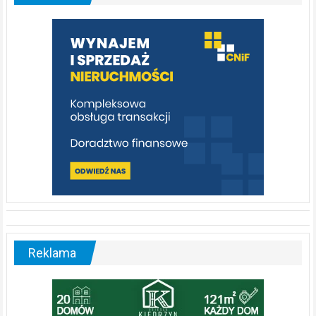
którą
warto
poznać
[fotorelacja]
Reklama