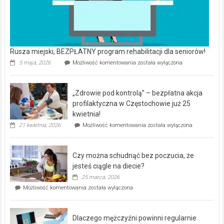
Rusza miejski, BEZPŁATNY program rehabilitacji dla seniorów!
Rusza
5 maja, 2026
Możliwość komentowania
została wyłączona
miejski,
BEZPŁATNY
program
„Zdrowie pod kontrolą” – bezpłatna akcja
rehabilitacji
dla
profilaktyczna w Częstochowie już 25
seniorów!
kwietnia!
„Zdrowie
21 kwietnia, 2026
Możliwość komentowania
została wyłączona
pod
kontrolą”
–
Czy można schudnąć bez poczucia, że
bezpłatna
akcja
jesteś ciągle na diecie?
profilaktyczna
25 marca, 2026
w
Czy
Możliwość komentowania
została wyłączona
Częstochowie
można
już
schudnąć
25
bez
kwietnia!
Dlaczego mężczyźni powinni regularnie
poczucia,