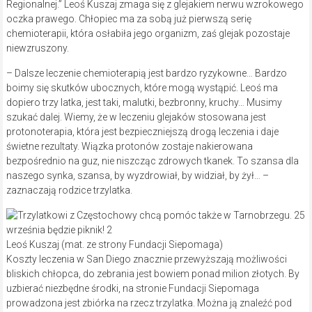
Regionalnej.” Leoś Kuszaj zmaga się z glejakiem nerwu wzrokowego
oczka prawego. Chłopiec ma za sobą już pierwszą serię
chemioterapii, która osłabiła jego organizm, zaś glejak pozostaje
niewzruszony.
– Dalsze leczenie chemioterapią jest bardzo ryzykowne… Bardzo
boimy się skutków ubocznych, które mogą wystąpić. Leoś ma
dopiero trzy latka, jest taki, malutki, bezbronny, kruchy… Musimy
szukać dalej. Wiemy, że w leczeniu glejaków stosowana jest
protonoterapia, która jest bezpieczniejszą drogą leczenia i daje
świetne rezultaty. Wiązka protonów zostaje nakierowana
bezpośrednio na guz, nie niszcząc zdrowych tkanek. To szansa dla
naszego synka, szansa, by wyzdrowiał, by widział, by żył… –
zaznaczają rodzice trzylatka.
Leoś Kuszaj (mat. ze strony Fundacji Siepomaga)
Koszty leczenia w San Diego znacznie przewyższają możliwości
bliskich chłopca, do zebrania jest bowiem ponad milion złotych. By
uzbierać niezbędne środki, na stronie Fundacji Siepomaga
prowadzona jest zbiórka na rzecz trzylatka. Można ją znaleźć pod