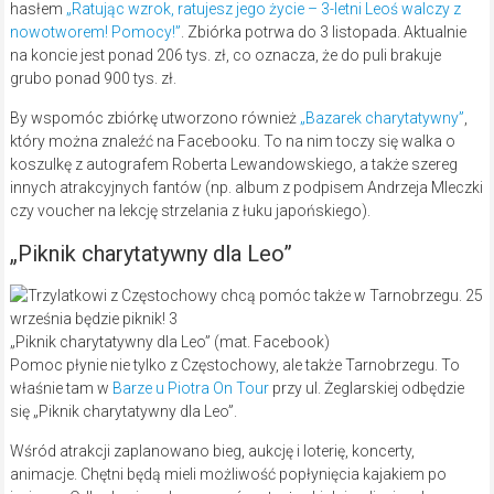
hasłem
„Ratując wzrok, ratujesz jego życie – 3-letni Leoś walczy z
nowotworem! Pomocy!”
. Zbiórka potrwa do 3 listopada. Aktualnie
na koncie jest ponad 206 tys. zł, co oznacza, że do puli brakuje
grubo ponad 900 tys. zł.
By wspomóc zbiórkę utworzono również
„Bazarek charytatywny”
,
który można znaleźć na Facebooku. To na nim toczy się walka o
koszulkę z autografem Roberta Lewandowskiego, a także szereg
innych atrakcyjnych fantów (np. album z podpisem Andrzeja Mleczki
czy voucher na lekcję strzelania z łuku japońskiego).
„Piknik charytatywny dla Leo”
„Piknik charytatywny dla Leo” (mat. Facebook)
Pomoc płynie nie tylko z Częstochowy, ale także Tarnobrzegu. To
właśnie tam w
Barze u Piotra On Tour
przy ul. Żeglarskiej odbędzie
się „Piknik charytatywny dla Leo”.
Wśród atrakcji zaplanowano bieg, aukcję i loterię, koncerty,
animacje. Chętni będą mieli możliwość popłynięcia kajakiem po