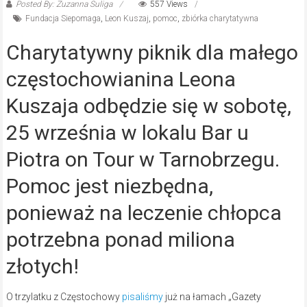
Posted By: Zuzanna Suliga
557 Views
Fundacja Siepomaga
,
Leon Kuszaj
,
pomoc
,
zbiórka charytatywna
Charytatywny piknik dla małego
częstochowianina Leona
Kuszaja odbędzie się w sobotę,
25 września w lokalu Bar u
Piotra on Tour w Tarnobrzegu.
Pomoc jest niezbędna,
ponieważ na leczenie chłopca
potrzebna ponad miliona
złotych!
O trzylatku z Częstochowy
pisaliśmy
już na łamach „Gazety