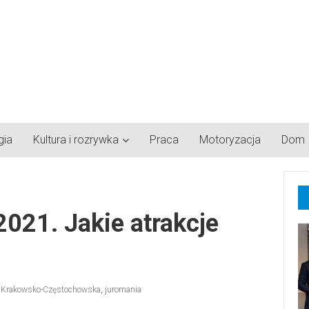
gia
Kultura i rozrywka
Praca
Motoryzacja
Dom
2021. Jakie atrakcje
 Krakowsko-Częstochowska
,
juromania