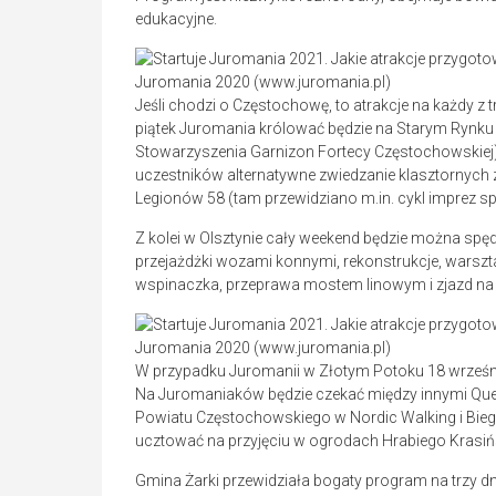
edukacyjne.
Juromania 2020 (www.juromania.pl)
Jeśli chodzi o Częstochowę, to atrakcje na każdy z t
piątek Juromania królować będzie na Starym Rynku 
Stowarzyszenia Garnizon Fortecy Częstochowskiej),
uczestników alternatywne zwiedzanie klasztornych z
Legionów 58 (tam przewidziano m.in. cykl imprez 
Z kolei w Olsztynie cały weekend będzie można spę
przejażdżki wozami konnymi, rekonstrukcje, warszta
wspinaczka, przeprawa mostem linowym i zjazd na 
Juromania 2020 (www.juromania.pl)
W przypadku Juromanii w Złotym Potoku 18 wrześni
Na Juromaniaków będzie czekać między innymi Ques
Powiatu Częstochowskiego w Nordic Walking i Bieg
ucztować na przyjęciu w ogrodach Hrabiego Krasiń
Gmina Żarki przewidziała bogaty program na trzy dn