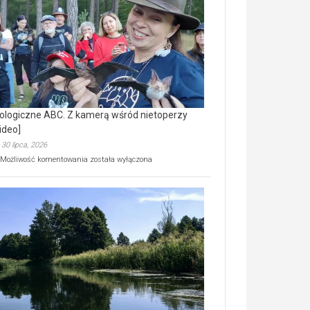
prawdziwy
skarb
natury
[wideo]
ologiczne ABC. Z kamerą wśród nietoperzy
ideo]
30 lipca, 2026
Ekologiczne
Możliwość komentowania
została wyłączona
ABC.
Z
kamerą
wśród
nietoperzy
[wideo]