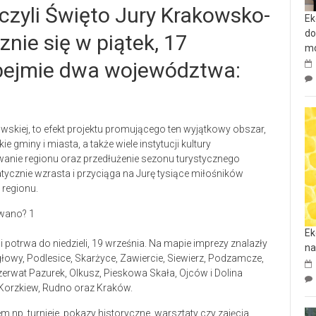
czyli Święto Jury Krakowsko-
Ek
do
nie się w piątek, 17
mo
obejmie dwa województwa:
skiej, to efekt projektu promującego ten wyjątkowy obszar,
gminy i miasta, a także wiele instytucji kultury
anie regionu oraz przedłużenie sezonu turystycznego
tycznie wzrasta i przyciąga na Jurę tysiące miłośników
 regionu.
Ek
i potrwa do niedzieli, 19 września. Na mapie imprezy znalazły
na
głowy, Podlesice, Skarżyce, Zawiercie, Siewierz, Podzamcze,
erwat Pazurek, Olkusz, Pieskowa Skała, Ojców i Dolina
 Korzkiew, Rudno oraz Kraków.
 np. turnieje, pokazy historyczne, warsztaty czy zajęcia