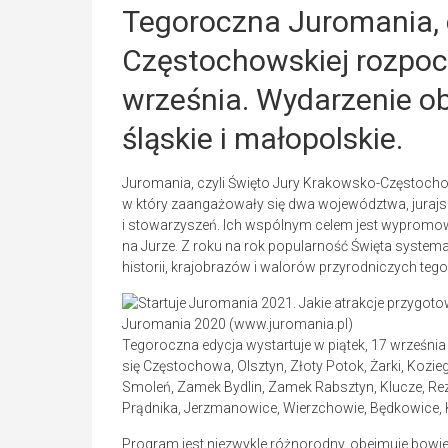
Tegoroczna Juromania, 
Częstochowskiej rozpocz
września. Wydarzenie 
śląskie i małopolskie.
Juromania, czyli Święto Jury Krakowsko-Częstochow
w który zaangażowały się dwa województwa, jurajskie 
i stowarzyszeń. Ich wspólnym celem jest wypromow
na Jurze. Z roku na rok popularność Święta systema
historii, krajobrazów i walorów przyrodniczych tego
Juromania 2020 (www.juromania.pl)
Tegoroczna edycja wystartuje w piątek, 17 września 
się Częstochowa, Olsztyn, Złoty Potok, Żarki, Kozie
Smoleń, Zamek Bydlin, Zamek Rabsztyn, Klucze, Rez
Prądnika, Jerzmanowice, Wierzchowie, Będkowice,
Program jest niezwykle różnorodny, obejmuje bowiem