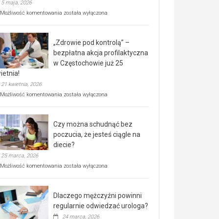
5 maja, 2026
Rusza
Możliwość komentowania
została wyłączona
miejski,
BEZPŁATNY
program
„Zdrowie pod kontrolą” –
rehabilitacji
dla
bezpłatna akcja profilaktyczna
seniorów!
w Częstochowie już 25
ietnia!
21 kwietnia, 2026
„Zdrowie
Możliwość komentowania
została wyłączona
pod
kontrolą”
–
Czy można schudnąć bez
bezpłatna
akcja
poczucia, że jesteś ciągle na
profilaktyczna
diecie?
w
25 marca, 2026
Częstochowie
już
Czy
Możliwość komentowania
została wyłączona
25
można
kwietnia!
schudnąć
bez
Dlaczego mężczyźni powinni
poczucia,
że
regularnie odwiedzać urologa?
jesteś
24 marca, 2026