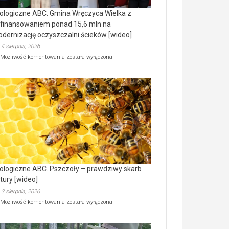
ologiczne ABC. Gmina Wręczyca Wielka z
finansowaniem ponad 15,6 mln na
dernizację oczyszczalni ścieków [wideo]
4 sierpnia, 2026
Ekologiczne
Możliwość komentowania
została wyłączona
ABC.
Gmina
Wręczyca
Wielka
z
dofinansowaniem
ponad
15,6
mln
na
modernizację
oczyszczalni
ścieków
ologiczne ABC. Pszczoły – prawdziwy skarb
[wideo]
tury [wideo]
3 sierpnia, 2026
Ekologiczne
Możliwość komentowania
została wyłączona
ABC.
Pszczoły
–