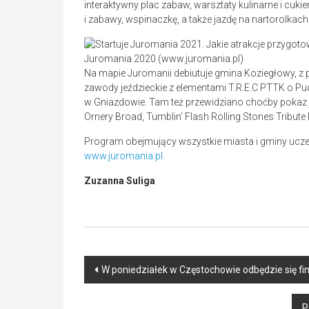
interaktywny plac zabaw, warsztaty kulinarne i cukie
i zabawy, wspinaczkę, a także jazdę na nartorolkach
Juromania 2020 (www.juromania.pl)
Na mapie Juromanii debiutuje gmina Koziegłowy, z
zawody jeździeckie z elementami T.R.E.C PTTK o Pu
w Gniazdowie. Tam też przewidziano choćby pokaz j
Ornery Broad, Tumblin’ Flash Rolling Stones Tribute
Program obejmujący wszystkie miasta i gminy ucze
www.juromania.pl.
Zuzanna Suliga
Post
W poniedziałek w Częstochowie odbędzie się fi
navigation
P