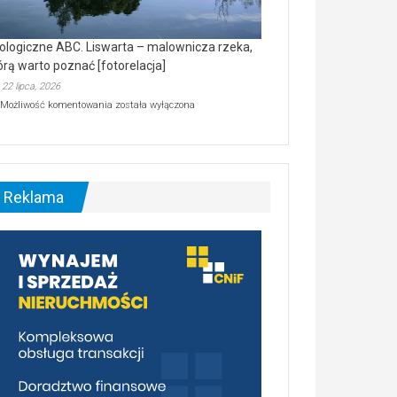
ologiczne ABC. Liswarta – malownicza rzeka,
órą warto poznać [fotorelacja]
22 lipca, 2026
Ekologiczne
Możliwość komentowania
została wyłączona
ABC.
Liswarta
–
malownicza
rzeka,
którą
Reklama
warto
poznać
[fotorelacja]