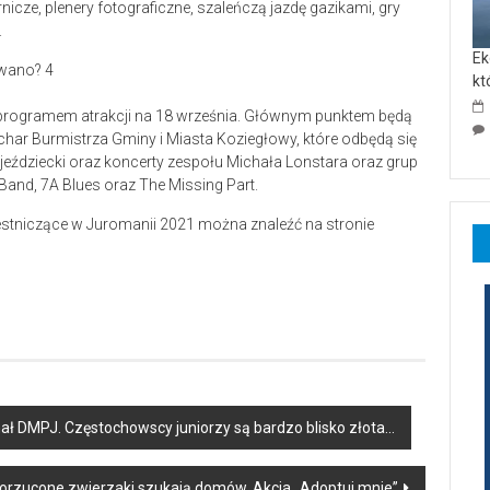
rnicze, plenery fotograficzne, szaleńczą jazdę gazikami, gry
.
Ek
kt
 programem atrakcji na 18 września. Głównym punktem będą
char Burmistrza Gminy i Miasta Koziegłowy, które odbędą się
eździecki oraz koncerty zespołu Michała Lonstara oraz grup
 Band, 7A Blues oraz The Missing Part.
stniczące w Juromanii 2021 można znaleźć na stronie
nał DMPJ. Częstochowscy juniorzy są bardzo blisko złota…
orzucone zwierzaki szukają domów. Akcja „Adoptuj mnie”