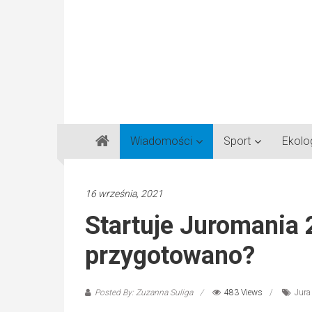
Gazeta
Wiadomości
Sport
Ekolo
Regionalna
Częstochowa,
Kłobuck,
16 września, 2021
Lubliniec,
Startuje Juromania 
Myszków
przygotowano?
Posted By: Zuzanna Suliga
483 Views
Jura