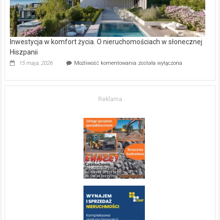
Inwestycja w komfort życia. O nieruchomościach w słonecznej
Hiszpanii
Inwestycja
15 maja, 2026
Możliwość komentowania
została wyłączona
w komfort
życia.
O nieruchomościach
w słonecznej
Reklama
Hiszpanii