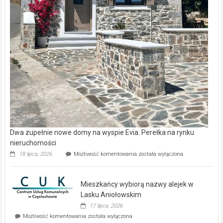
Dwa zupełnie nowe domy na wyspie Evia. Perełka na rynku
nieruchomości
Dwa
18 lipca, 2026
Możliwość komentowania
została wyłączona
zupełnie
nowe
domy
Mieszkańcy wybiorą nazwy alejek w
na
wyspie
Lasku Aniołowskim
Evia.
17 lipca, 2026
Perełka
Mieszkańcy
Możliwość komentowania
została wyłączona
na