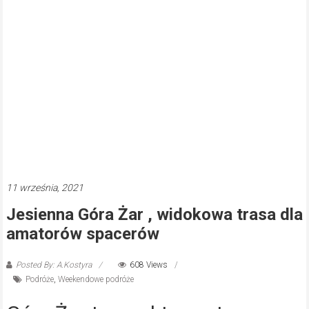
11 września, 2021
Jesienna Góra Żar , widokowa trasa dla
amatorów spacerów
Posted By: A.Kostyra
608 Views
Podróże
,
Weekendowe podróże