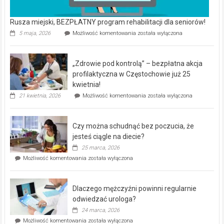
Rusza miejski, BEZPŁATNY program rehabilitacji dla seniorów!
Rusza
5 maja, 2026
Możliwość komentowania
została wyłączona
miejski,
BEZPŁATNY
program
„Zdrowie pod kontrolą” – bezpłatna akcja
rehabilitacji
dla
profilaktyczna w Częstochowie już 25
seniorów!
kwietnia!
„Zdrowie
21 kwietnia, 2026
Możliwość komentowania
została wyłączona
pod
kontrolą”
–
Czy można schudnąć bez poczucia, że
bezpłatna
akcja
jesteś ciągle na diecie?
profilaktyczna
25 marca, 2026
w
Czy
Możliwość komentowania
została wyłączona
Częstochowie
można
już
schudnąć
25
bez
kwietnia!
Dlaczego mężczyźni powinni regularnie
poczucia,
że
odwiedzać urologa?
jesteś
24 marca, 2026
ciągle
Dlaczego
Możliwość komentowania
została wyłączona
na