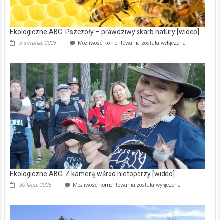
ścieków
[wideo]
Ekologiczne ABC. Pszczoły – prawdziwy skarb natury [wideo]
Ekologiczne
3 sierpnia, 2026
Możliwość komentowania
została wyłączona
ABC.
Pszczoły
–
prawdziwy
skarb
natury
[wideo]
Ekologiczne ABC. Z kamerą wśród nietoperzy [wideo]
Ekologiczne
30 lipca, 2026
Możliwość komentowania
została wyłączona
ABC.
Z
kamerą
wśród