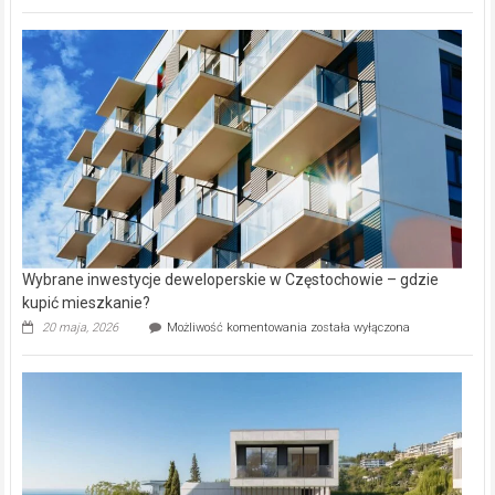
wybiorą
rynku
nazwy
nieruchomości
alejek
w
Lasku
Aniołowskim
Wybrane inwestycje deweloperskie w Częstochowie – gdzie
kupić mieszkanie?
Wybrane
20 maja, 2026
Możliwość komentowania
została wyłączona
inwestycje
deweloperskie
w Częstochowie
–
gdzie
kupić
mieszkanie?