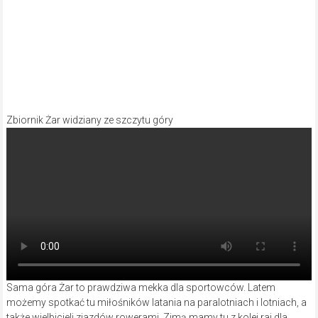
Zbiornik Żar widziany ze szczytu góry
Sama góra Żar to prawdziwa mekka dla sportowców. Latem
możemy spotkać tu miłośników latania na paralotniach i lotniach, a
także wielbicieli zjazdów rowerami. Zimą mamy tu z kolei raj dla