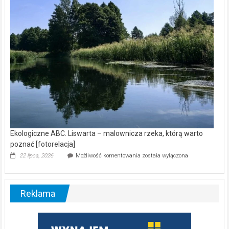
nietoperzy
[wideo]
Ekologiczne ABC. Liswarta – malownicza rzeka, którą warto
poznać [fotorelacja]
Ekologiczne
22 lipca, 2026
Możliwość komentowania
została wyłączona
ABC.
Liswarta
–
malownicza
Reklama
rzeka,
którą
warto
poznać
[fotorelacja]