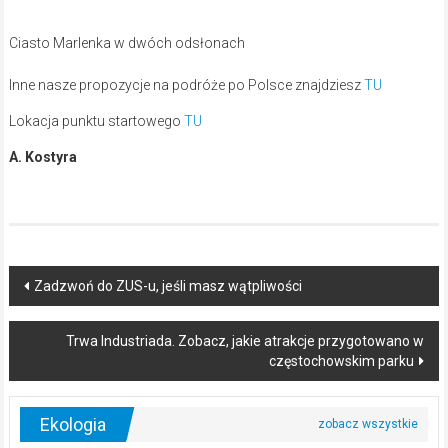
Ciasto Marlenka w dwóch odsłonach
Inne nasze propozycje na podróże po Polsce znajdziesz
TU
Lokacja punktu startowego
TU
A. Kostyra
Post
Zadzwoń do ZUS-u, jeśli masz wątpliwości
navigation
Trwa Industriada. Zobacz, jakie atrakcje przygotowano w
częstochowskim parku
Ekologia