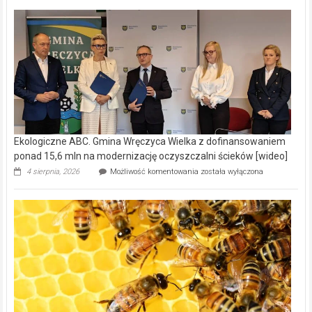
Ekologiczne ABC. Gmina Wręczyca Wielka z dofinansowaniem
ponad 15,6 mln na modernizację oczyszczalni ścieków [wideo]
Ekologiczne
4 sierpnia, 2026
Możliwość komentowania
została wyłączona
ABC.
Gmina
Wręczyca
Wielka
z
dofinansowaniem
ponad
15,6
mln
na
modernizację
oczyszczalni