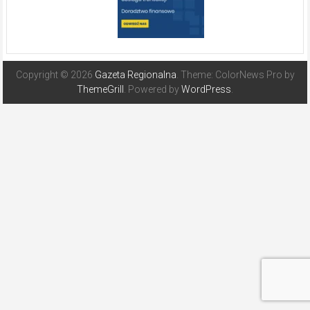
Copyright © 2026
Gazeta Regionalna
. Theme: ColorNews Pro by
ThemeGrill
. Powered by
WordPress
.