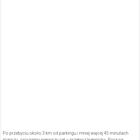
Po przebyciu około 3 km od parkingu i mniej więcej 45 minutach
marszu, osiągamy pierwszy cel – przełęcz Isepnicką. Pora na