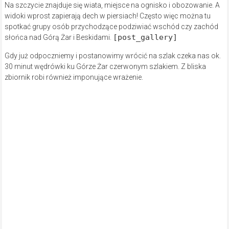
Na szczycie znajduje się wiata, miejsce na ognisko i obozowanie. A
widoki wprost zapierają dech w piersiach! Często więc można tu
spotkać grupy osób przychodzące podziwiać wschód czy zachód
[post_gallery]
słońca nad Górą Żar i Beskidami.
Gdy już odpoczniemy i postanowimy wrócić na szlak czeka nas ok.
30 minut wędrówki ku Górze Żar czerwonym szlakiem. Z bliska
zbiornik robi również imponujące wrażenie.