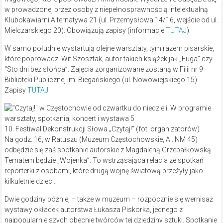
w prowadzonej przez osoby z niepełnosprawnością intelektualną
Klubokawiarni Alternatywa 21 (ul. Przemysłowa 14/16, wejście od ul.
Mielczarskiego 20). Obowiązują zapisy (informacje
TUTAJ
).
W samo południe wystartują olejne warsztaty, tym razem pisarskie,
które poprowadzi Wit Szosztak, autor takich książek jak „Fuga” czy
“Sto dni bez słońca”. Zajęcia zorganizowane zostaną w Filii nr 9
Biblioteki Publicznej im. Biegańskiego (ul. Nowowiejskiego 15).
Zapisy
TUTAJ
.
10. Festiwal Dekonstrukcji Słowa „Czytaj!” (fot. organizatorów)
Na godz. 16, w Ratuszu (Muzeum Częstochowskie, Al. NM 45)
odbędzie się zaś spotkanie autorskie z Magdaleną Grzebałkowską.
Tematem będzie „Wojenka”. To wstrząsająca relacja ze spotkań
reporterki z osobami, które drugą wojnę światową przeżyły jako
kilkuletnie dzieci.
Dwie godziny później – także w muzeum – rozpocznie się wernisaż
wystawy okładek autorstwa Łukasza Piskorka, jednego z
najpopularniejszych obecnie twórców tej dziedziny sztuki. Spotkanie