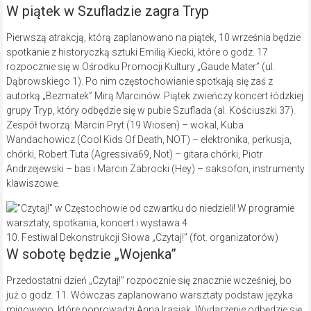
W piątek w Szufladzie zagra Tryp
Pierwszą atrakcją, którą zaplanowano na piątek, 10 września będzie
spotkanie z historyczką sztuki Emilią Kiecki, które o godz. 17
rozpocznie się w Ośrodku Promocji Kultury „Gaude Mater” (ul.
Dąbrowskiego 1). Po nim częstochowianie spotkają się zaś z
autorką „Bezmatek” Mirą Marcinów. Piątek zwieńczy koncert łódzkiej
grupy Tryp, który odbędzie się w pubie Szuflada (al. Kościuszki 37).
Zespół tworzą: Marcin Pryt (19 Wiosen) – wokal, Kuba
Wandachowicz (Cool Kids Of Death, NOT) – elektronika, perkusja,
chórki, Robert Tuta (Agressiva69, Not) – gitara chórki, Piotr
Andrzejewski – bas i Marcin Zabrocki (Hey) – saksofon, instrumenty
klawiszowe.
10. Festiwal Dekonstrukcji Słowa „Czytaj!” (fot. organizatorów)
W sobotę będzie „Wojenka”
Przedostatni dzień „Czytaj!” rozpocznie się znacznie wcześniej, bo
już o godz. 11. Wówczas zaplanowano warsztaty podstaw języka
migowego, które poprowadzi Anna Irasiak. Wydarzenie odbędzie się