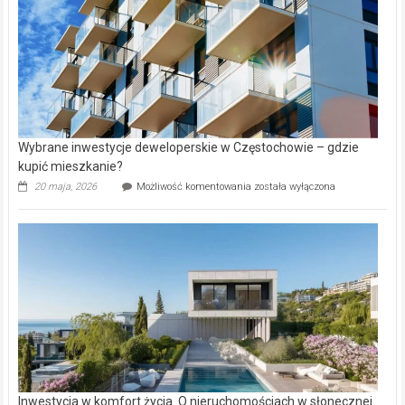
Wybrane inwestycje deweloperskie w Częstochowie – gdzie
kupić mieszkanie?
Wybrane
20 maja, 2026
Możliwość komentowania
została wyłączona
inwestycje
deweloperskie
w Częstochowie
–
gdzie
kupić
mieszkanie?
Inwestycja w komfort życia. O nieruchomościach w słonecznej