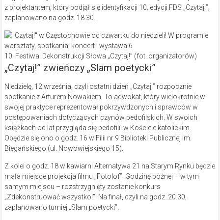
z projektantem, który podjął się identyfikacji 10. edycji FDS „Czytaj!”,
zaplanowano na godz. 18.30.
10. Festiwal Dekonstrukcji Słowa „Czytaj!” (fot. organizatorów)
„Czytaj!” zwieńczy „Slam poetycki”
Niedzielę, 12 września, czyli ostatni dzień „Czytaj!” rozpocznie
spotkanie z Arturem Nowakiem. To adwokat, który wielokrotnie w
swojej praktyce reprezentował pokrzywdzonych i sprawców w
postępowaniach dotyczących czynów pedofilskich. W swoich
książkach od lat przygląda się pedofilii w Kościele katolickim.
Obędzie się ono o godz. 16 w Filii nr 9 Biblioteki Publicznej im.
Biegańskiego (ul. Nowowiejskiego 15).
Z kolei o godz. 18 w kawiarni Alternatywa 21 na Starym Rynku będzie
mała miejsce projekcja filmu „Fotolof”. Godzinę późnej – w tym
samym miejscu – rozstrzygnięty zostanie konkurs
„Zdekonstruować wszystko!”. Na finał, czyli na godz. 20.30,
zaplanowano turniej „Slam poetycki”.