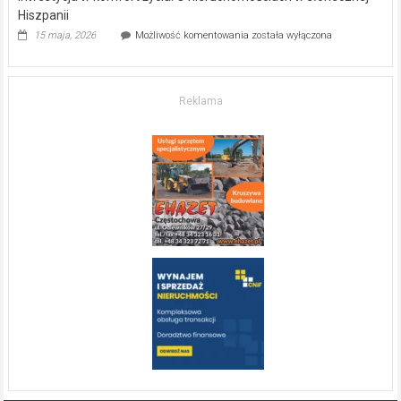
Hiszpanii
Inwestycja
15 maja, 2026
Możliwość komentowania
została wyłączona
w komfort
życia.
O nieruchomościach
w słonecznej
Reklama
Hiszpanii