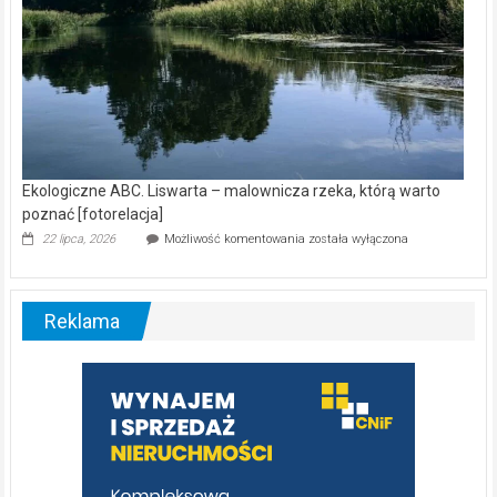
Ekologiczne ABC. Liswarta – malownicza rzeka, którą warto
poznać [fotorelacja]
Ekologiczne
22 lipca, 2026
Możliwość komentowania
została wyłączona
ABC.
Liswarta
–
malownicza
Reklama
rzeka,
którą
warto
poznać
[fotorelacja]