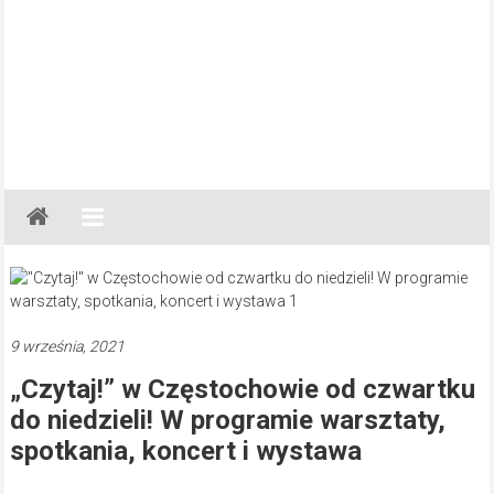
Gazeta
Regionalna
Częstochowa,
Kłobuck,
Lubliniec,
9 września, 2021
Myszków
„Czytaj!” w Częstochowie od czwartku
do niedzieli! W programie warsztaty,
spotkania, koncert i wystawa