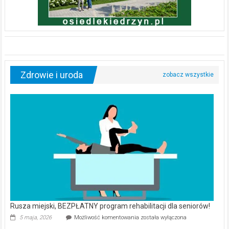
Zdrowie i uroda
Rusza miejski, BEZPŁATNY program rehabilitacji dla seniorów!
Rusza
5 maja, 2026
Możliwość komentowania
została wyłączona
miejski,