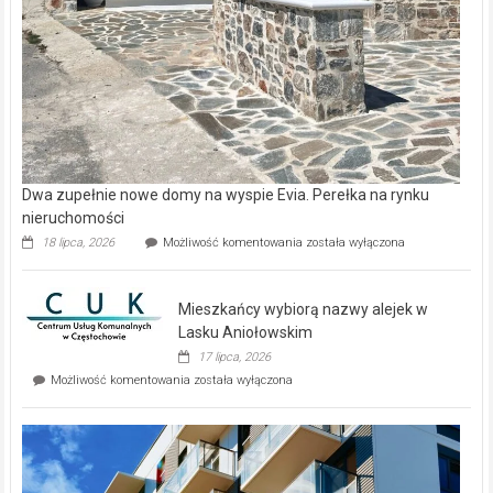
Dwa zupełnie nowe domy na wyspie Evia. Perełka na rynku
nieruchomości
Dwa
18 lipca, 2026
Możliwość komentowania
została wyłączona
zupełnie
nowe
domy
Mieszkańcy wybiorą nazwy alejek w
na
wyspie
Lasku Aniołowskim
Evia.
17 lipca, 2026
Perełka
Mieszkańcy
Możliwość komentowania
została wyłączona
na
wybiorą
rynku
nazwy
nieruchomości
alejek
w
Lasku
Aniołowskim