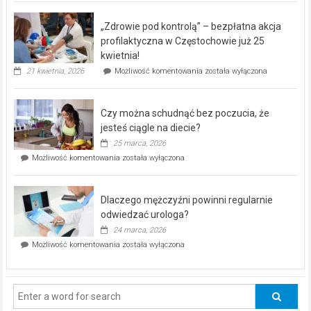
BEZPŁATNY
program
„Zdrowie pod kontrolą” – bezpłatna akcja
rehabilitacji
dla
profilaktyczna w Częstochowie już 25
seniorów!
kwietnia!
„Zdrowie
21 kwietnia, 2026
Możliwość komentowania
została wyłączona
pod
kontrolą”
–
Czy można schudnąć bez poczucia, że
bezpłatna
akcja
jesteś ciągle na diecie?
profilaktyczna
25 marca, 2026
w
Czy
Możliwość komentowania
została wyłączona
Częstochowie
można
już
schudnąć
25
bez
kwietnia!
Dlaczego mężczyźni powinni regularnie
poczucia,
że
odwiedzać urologa?
jesteś
24 marca, 2026
ciągle
Dlaczego
Możliwość komentowania
została wyłączona
na
mężczyźni
diecie?
powinni
regularnie
odwiedzać
urologa?