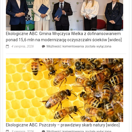
Ekologiczne ABC. Gmina Wręczyca Wielka z dofinansowaniem
ponad 15,6 mln na modernizację oczyszczalni ścieków [wideo]
Ekologiczne
4 sierpnia, 2026
Możliwość komentowania
została wyłączona
ABC.
Gmina
Wręczyca
Wielka
z
dofinansowaniem
ponad
15,6
mln
na
modernizację
oczyszczalni
ścieków
[wideo]
Ekologiczne ABC. Pszczoły – prawdziwy skarb natury [wideo]
Ekologiczne
3 sierpnia, 2026
Możliwość komentowania
została wyłączona