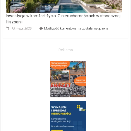
Inwestycja w komfort życia. O nieruchomościach w słonecznej
Hiszpanii
Inwestycja
15 maja, 2026
Możliwość komentowania
została wyłączona
w komfort
życia.
O nieruchomościach
w słonecznej
Reklama
Hiszpanii