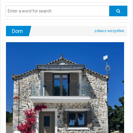
regularnie
odwiedzać
urologa?
Dom