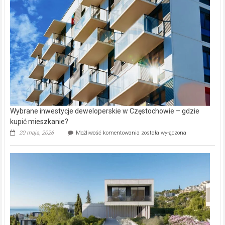
alejek
w
Lasku
Aniołowskim
Wybrane inwestycje deweloperskie w Częstochowie – gdzie
kupić mieszkanie?
Wybrane
20 maja, 2026
Możliwość komentowania
została wyłączona
inwestycje
deweloperskie
w Częstochowie
–
gdzie
kupić
mieszkanie?