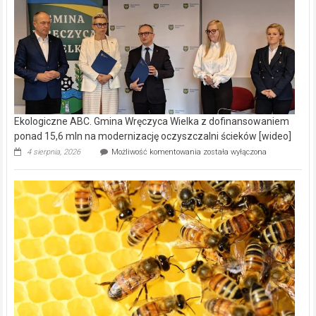
Ekologiczne ABC. Gmina Wręczyca Wielka z dofinansowaniem
ponad 15,6 mln na modernizację oczyszczalni ścieków [wideo]
Ekologiczne
4 sierpnia, 2026
Możliwość komentowania
została wyłączona
ABC.
Gmina
Wręczyca
Wielka
z
dofinansowaniem
ponad
15,6
mln
na
modernizację
oczyszczalni
ścieków
[wideo]