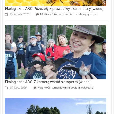
Ekologiczne ABC. Pszczoły – prawdziwy skarb natury [wideo]
Ekologiczne
3 sierpnia, 2026
Możliwość komentowania
została wyłączona
ABC.
Pszczoły
–
prawdziwy
skarb
natury
[wideo]
Ekologiczne ABC. Z kamerą wśród nietoperzy [wideo]
Ekologiczne
30 lipca, 2026
Możliwość komentowania
została wyłączona
ABC.
Z
kamerą
wśród
nietoperzy
[wideo]