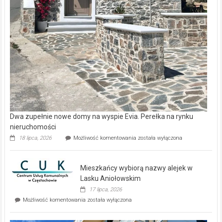
Dwa zupełnie nowe domy na wyspie Evia. Perełka na rynku
nieruchomości
Dwa
18 lipca, 2026
Możliwość komentowania
została wyłączona
zupełnie
nowe
domy
Mieszkańcy wybiorą nazwy alejek w
na
wyspie
Lasku Aniołowskim
Evia.
17 lipca, 2026
Perełka
Mieszkańcy
Możliwość komentowania
została wyłączona
na
wybiorą
rynku
nazwy
nieruchomości