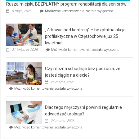
Rusza miejski, BEZPŁATNY program rehabilitacji dla seniorów!
Rusza
5 maja, 2026
Możliwość komentowania
została wyłączona
miejski,
BEZPŁATNY
program
„Zdrowie pod kontrolą” – bezpłatna akcja
rehabilitacji
dla
profilaktyczna w Częstochowie już 25
seniorów!
kwietnia!
„Zdrowie
21 kwietnia, 2026
Możliwość komentowania
została wyłączona
pod
kontrolą”
–
Czy można schudnąć bez poczucia, że
bezpłatna
akcja
jesteś ciągle na diecie?
profilaktyczna
25 marca, 2026
w
Czy
Możliwość komentowania
została wyłączona
Częstochowie
można
już
schudnąć
25
bez
kwietnia!
Dlaczego mężczyźni powinni regularnie
poczucia,
że
odwiedzać urologa?
jesteś
24 marca, 2026
ciągle
Dlaczego
Możliwość komentowania
została wyłączona
na
mężczyźni
diecie?
powinni