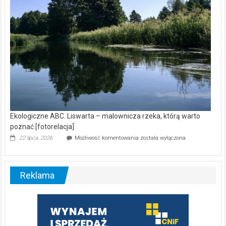
Ekologiczne ABC. Liswarta – malownicza rzeka, którą warto
poznać [fotorelacja]
Ekologiczne
22 lipca, 2026
Możliwość komentowania
została wyłączona
ABC.
Liswarta
–
malownicza
Reklama
rzeka,
którą
warto
poznać
[fotorelacja]