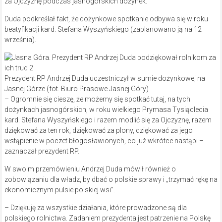
za Ojczyznę podczas jasnogórskich dożynek.
Duda podkreślał fakt, że dożynkowe spotkanie odbywa się w roku
beatyfikacji kard. Stefana Wyszyńskiego (zaplanowano ją na 12
września).
Prezydent RP Andrzej Duda uczestniczył w sumie dożynkowej na
Jasnej Górze (fot. Biuro Prasowe Jasnej Góry)
– Ogromnie się cieszę, że możemy się spotkać tutaj, na tych
dożynkach jasnogórskich, w roku wielkiego Prymasa Tysiąclecia
kard. Stefana Wyszyńskiego i razem modlić się za Ojczyznę, razem
dziękować za ten rok, dziękować za plony, dziękować za jego
wstąpienie w poczet błogosławionych, co już wkrótce nastąpi –
zaznaczał prezydent RP.
W swoim przemówieniu Andrzej Duda mówił również o
zobowiązaniu dla władz, by dbać o polskie sprawy i „trzymać rękę na
ekonomicznym pulsie polskiej wsi”.
– Dziękuję za wszystkie działania, które prowadzone są dla
polskiego rolnictwa. Zadaniem prezydenta jest patrzenie na Polskę