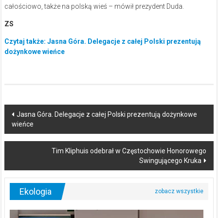
całościowo, także na polską wieś – mówił prezydent Duda.
ZS
Czytaj także: Jasna Góra. Delegacje z całej Polski prezentują
dożynkowe wieńce
Post
Jasna Góra. Delegacje z całej Polski prezentują dożynkowe
wieńce
navigation
Tim Kliphuis odebrał w Częstochowie Honorowego
Swingującego Kruka
Ekologia