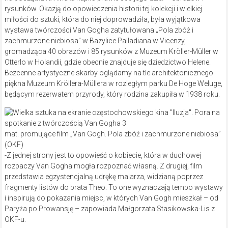
rysunków. Okazją do opowiedzenia historii tej kolekcji i wielkiej
miłości do sztuki, która do niej doprowadziła, była wyjątkowa
wystawa twórczości Van Gogha zatytułowana „Pola zbóż i
zachmurzone niebiosa” w Bazylice Palladiana w Vicenzy,
gromadząca 40 obrazów i 85 rysunków z Muzeum Kröller-Müller w
Otterlo w Holandii, gdzie obecnie znajduje się dziedzictwo Helene.
Bezcenne artystyczne skarby oglądamy na tle architektonicznego
piękna Muzeum Kröllera-Müllera w rozległym parku De Hoge Weluge,
będącym rezerwatem przyrody, który rodzina zakupiła w 1938 roku.
mat. promujące film „Van Gogh. Pola zbóż i zachmurzone niebiosa”
(OKF)
-Z jednej strony jest to opowieść o kobiecie, która w duchowej
rozpaczy Van Gogha mogła rozpoznać własną. Z drugiej, film
przedstawia egzystencjalną udrękę malarza, widzianą poprzez
fragmenty listów do brata Theo. To one wyznaczają tempo wystawy
i inspirują do pokazania miejsc, w których Van Gogh mieszkał – od
Paryża po Prowansję – zapowiada Małgorzata Stasikowska-Lis z
OKF-u.