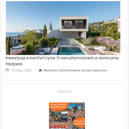
w Częstochowie
–
gdzie
kupić
mieszkanie?
Inwestycja w komfort życia. O nieruchomościach w słonecznej
Hiszpanii
Inwestycja
15 maja, 2026
Możliwość komentowania
została wyłączona
w komfort
życia.
O nieruchomościach
w słonecznej
Reklama
Hiszpanii