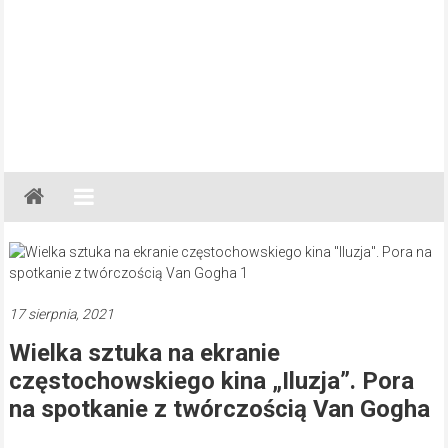
Gazeta
Regionalna
Częstochowa,
Kłobuck,
Lubliniec,
17 sierpnia, 2021
Myszków
Wielka sztuka na ekranie
częstochowskiego kina „Iluzja”. Pora
na spotkanie z twórczością Van Gogha