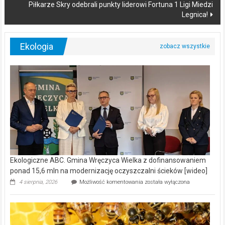
Piłkarze Skry odebrali punkty liderowi Fortuna 1 Ligi Miedzi
Legnica!
Ekologia
Ekologiczne ABC. Gmina Wręczyca Wielka z dofinansowaniem
ponad 15,6 mln na modernizację oczyszczalni ścieków [wideo]
Ekologiczne
4 sierpnia, 2026
Możliwość komentowania
została wyłączona
ABC.
Gmina
Wręczyca
Wielka
z