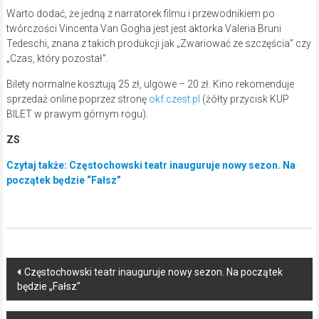
Warto dodać, że jedną z narratorek filmu i przewodnikiem po
twórczości Vincenta Van Gogha jest jest aktorka Valeria Bruni
Tedeschi, znana z takich produkcji jak „Zwariować ze szczęścia” czy
„Czas, który pozostał”.
Bilety normalne kosztują 25 zł, ulgowe – 20 zł. Kino rekomenduje
sprzedaż online poprzez stronę
okf.czest.pl
(żółty przycisk KUP
BILET w prawym górnym rogu).
ZS
Czytaj także: Częstochowski teatr inauguruje nowy sezon. Na
początek będzie “Fałsz”
Post
Częstochowski teatr inauguruje nowy sezon. Na początek
będzie „Fałsz”
navigation