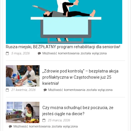
Rusza miejski, BEZPŁATNY program rehabilitacji dla seniorów!
Rusza
5 maja, 2026
Możliwość komentowania
została wyłączona
miejski,
BEZPŁATNY
program
„Zdrowie pod kontrolą” – bezpłatna akcja
rehabilitacji
dla
profilaktyczna w Częstochowie już 25
seniorów!
kwietnia!
„Zdrowie
21 kwietnia, 2026
Możliwość komentowania
została wyłączona
pod
kontrolą”
–
Czy można schudnąć bez poczucia, że
bezpłatna
akcja
jesteś ciągle na diecie?
profilaktyczna
25 marca, 2026
w
Czy
Możliwość komentowania
została wyłączona
Częstochowie
można