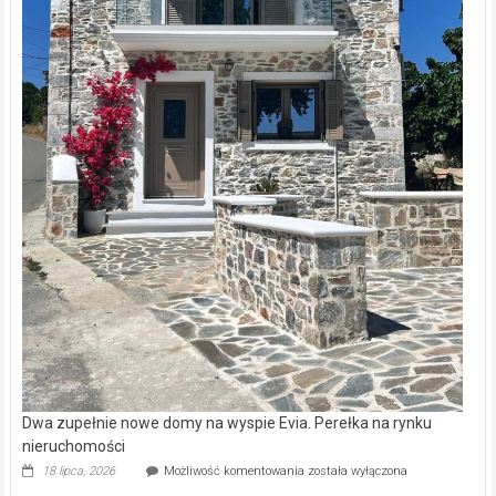
Dwa zupełnie nowe domy na wyspie Evia. Perełka na rynku
nieruchomości
Dwa
18 lipca, 2026
Możliwość komentowania
została wyłączona
zupełnie