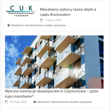
nowe
domy
Mieszkańcy wybiorą nazwy alejek w
na
wyspie
Lasku Aniołowskim
Evia.
17 lipca, 2026
Perełka
Mieszkańcy
Możliwość komentowania
została wyłączona
na
wybiorą
rynku
nazwy
nieruchomości
alejek
w
Lasku
Aniołowskim
Wybrane inwestycje deweloperskie w Częstochowie – gdzie
kupić mieszkanie?
Wybrane
20 maja, 2026
Możliwość komentowania
została wyłączona
inwestycje
deweloperskie