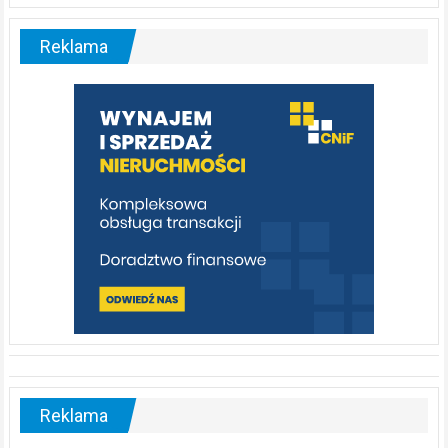
Liswarta
–
malownicza
Reklama
rzeka,
którą
warto
poznać
[fotorelacja]
Reklama