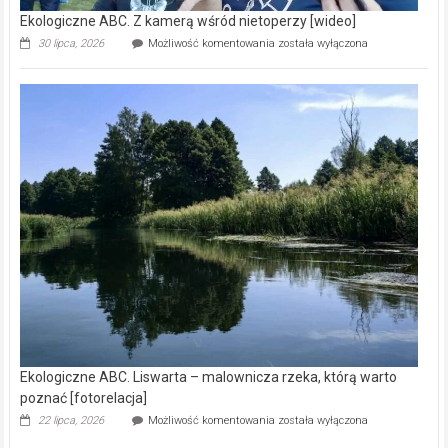
Ekologiczne ABC. Z kamerą wśród nietoperzy [wideo]
Ekologiczne
30 lipca, 2026
Możliwość komentowania
została wyłączona
ABC.
Z
kamerą
wśród
nietoperzy
[wideo]
Ekologiczne ABC. Liswarta – malownicza rzeka, którą warto
poznać [fotorelacja]
Ekologiczne
22 lipca, 2026
Możliwość komentowania
została wyłączona
ABC.