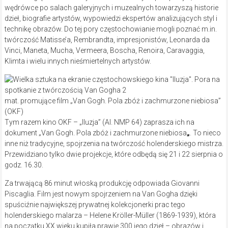
wędrówce po salach galeryjnych i muzealnych towarzyszą historie
dzieł, biografie artystów, wypowiedzi ekspertów analizujących styl i
technikę obrazów. Do tej pory częstochowianie mogli poznać m.in.
twórczość Matisse’a, Rembrandta, impresjonistów, Leonarda da
Vinci, Maneta, Mucha, Vermeera, Boscha, Renoira, Caravaggia,
Klimta i wielu innych nieśmiertelnych artystów.
mat. promujące film „Van Gogh. Pola zbóż i zachmurzone niebiosa”
(OKF)
Tym razem kino OKF – „Iluzja” (Al. NMP 64) zaprasza ich na
dokument „Van Gogh. Pola zbóż i zachmurzone niebiosa
„
. To nieco
inne niż tradycyjne, spojrzenia na twórczość holenderskiego mistrza.
Przewidziano tylko dwie projekcje, które odbędą się 21 i 22 sierpnia o
godz. 16.30.
Za trwającą 86 minut włoską produkcję odpowiada Giovanni
Piscaglia. Film jest nowym spojrzeniem na Van Gogha dzięki
spuściźnie największej prywatnej kolekcjonerki prac tego
holenderskiego malarza – Helene Kröller-Müller (1869-1939), która
na początku XX wieku kupiła prawie 300 jego dzieł – obrazów i