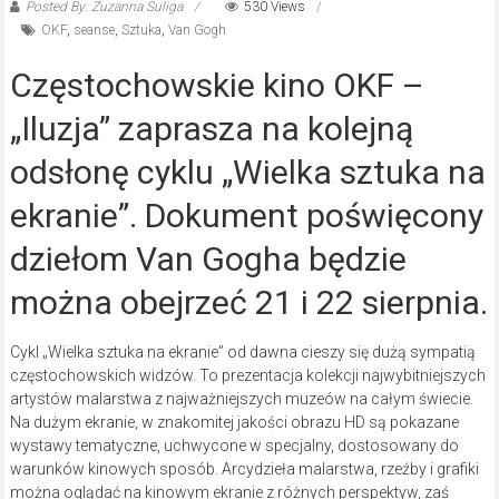
Posted By: Zuzanna Suliga
530 Views
OKF
,
seanse
,
Sztuka
,
Van Gogh
Częstochowskie kino OKF –
„Iluzja” zaprasza na kolejną
odsłonę cyklu „Wielka sztuka na
ekranie”. Dokument poświęcony
dziełom Van Gogha będzie
można obejrzeć 21 i 22 sierpnia.
Cykl „Wielka sztuka na ekranie” od dawna cieszy się dużą sympatią
częstochowskich widzów. To prezentacja kolekcji najwybitniejszych
artystów malarstwa z najważniejszych muzeów na całym świecie.
Na dużym ekranie, w znakomitej jakości obrazu HD są pokazane
wystawy tematyczne, uchwycone w specjalny, dostosowany do
warunków kinowych sposób. Arcydzieła malarstwa, rzeźby i grafiki
można oglądać na kinowym ekranie z różnych perspektyw, zaś