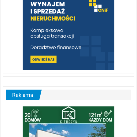
Post
ZS Ogólnokształcąco-Technicznych w Lublińcu zyskał nowy