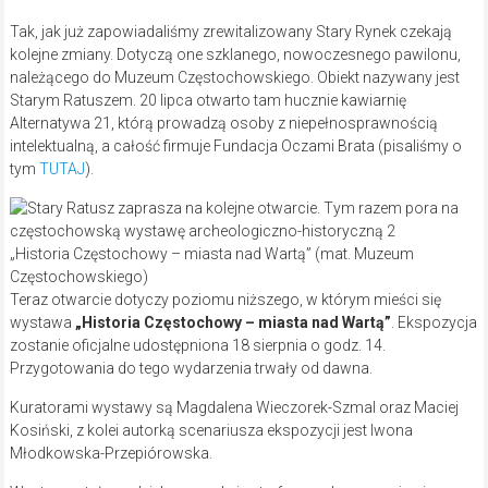
Tak, jak już zapowiadaliśmy zrewitalizowany Stary Rynek czekają
kolejne zmiany. Dotyczą one szklanego, nowoczesnego pawilonu,
należącego do Muzeum Częstochowskiego. Obiekt nazywany jest
Starym Ratuszem. 20 lipca otwarto tam hucznie kawiarnię
Alternatywa 21, którą prowadzą osoby z niepełnosprawnością
intelektualną, a całość firmuje Fundacja Oczami Brata (pisaliśmy o
tym
TUTAJ
).
„Historia Częstochowy – miasta nad Wartą” (mat. Muzeum
Częstochowskiego)
Teraz otwarcie dotyczy poziomu niższego, w którym mieści się
wystawa
„Historia Częstochowy – miasta nad Wartą”
. Ekspozycja
zostanie oficjalne udostępniona 18 sierpnia o godz. 14.
Przygotowania do tego wydarzenia trwały od dawna.
Kuratorami wystawy są Magdalena Wieczorek-Szmal oraz Maciej
Kosiński, z kolei autorką scenariusza ekspozycji jest Iwona
Młodkowska-Przepiórowska.