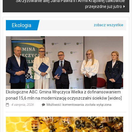
Skrzyżowanie alej Jana Pawła II i Armii Krajowej całkowicie
przejezdne już jutro
Ekologia
Ekologiczne ABC. Gmina Wręczyca Wielka z dofinansowaniem
ponad 15,6 mln na modernizację oczyszczalni ścieków [wideo]
Ekologiczne
4 sierpnia, 2026
Możliwość komentowania
została wyłączona
ABC.
Gmina
Wręczyca
Wielka
z