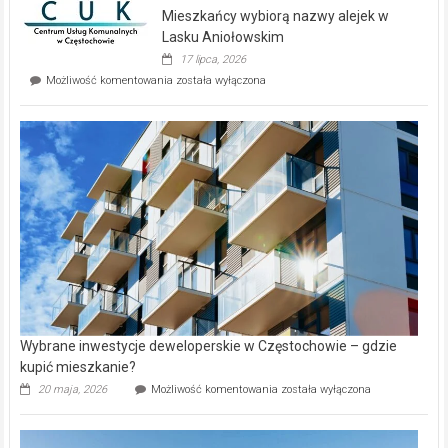
domy
Mieszkańcy wybiorą nazwy alejek w
na
wyspie
Lasku Aniołowskim
Evia.
17 lipca, 2026
Perełka
Mieszkańcy
Możliwość komentowania
została wyłączona
na
wybiorą
rynku
nazwy
nieruchomości
alejek
w
Lasku
Aniołowskim
Wybrane inwestycje deweloperskie w Częstochowie – gdzie
kupić mieszkanie?
Wybrane
20 maja, 2026
Możliwość komentowania
została wyłączona
inwestycje
deweloperskie
w Częstochowie