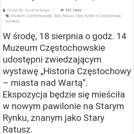
Posted By: Zuzanna Suliga
542 Views
Muzeum Częstochowskie
,
Stary Ratusz
,
Stary Rynek w Częstochowie
,
wystawy
W środę, 18 sierpnia o godz. 14
Muzeum Częstochowskie
udostępni zwiedzającym
wystawę „Historia Częstochowy
– miasta nad Wartą”.
Ekspozycja będzie się mieściła
w nowym pawilonie na Starym
Rynku, znanym jako Stary
Ratusz.