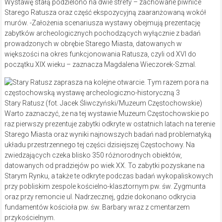
Wystawę stałą podzielono na dwie strefy – zachowane piwnice
Starego Ratusza oraz część ekspozycyjną zaaranżowaną wokół
murów. -Założenia scenariusza wystawy obejmują prezentację
zabytków archeologicznych pochodzących wyłącznie z badań
prowadzonych w obrębie Starego Miasta, datowanych w
większości na okres funkcjonowania Ratusza, czyli od XVI do
początku XIX wieku – zaznacza Magdalena Wieczorek-Szmal.
Stary Ratusz (fot. Jacek Śliwczyński/Muzeum Częstochowskie)
Warto zaznaczyć, że na tej wystawie Muzeum Częstochowskie po
raz pierwszy prezentuje zabytki odkryte w ostatnich latach na terenie
Starego Miasta oraz wyniki najnowszych badań nad problematyką
układu przestrzennego tej części dzisiejszej Częstochowy. Na
zwiedzających czeka blisko 350 różnorodnych obiektów,
datowanych od pradziejów po wiek XX. To zabytki pozyskane na
Starym Rynku, a także te odkryte podczas badań wykopaliskowych
przy pobliskim zespole kościelno-klasztornym pw. św. Zygmunta
oraz przy remoncie ul. Nadrzecznej, gdzie dokonano odkrycia
fundamentów kościoła pw. św. Barbary wraz z cmentarzem
przykościelnym.