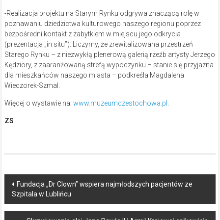
-Realizacja projektu na Starym Rynku odgrywa znaczącą rolę w
poznawaniu dziedzictwa kulturowego naszego regionu poprzez
bezpośredni kontakt z zabytkiem w miejscu jego odkrycia
(prezentacja „in situ”). Liczymy, że zrewitalizowana przestrzeń
Starego Rynku – z niezwykłą plenerową galerią rzeźb artysty Jerzego
Kędziory, z zaaranżowaną strefą wypoczynku – stanie się przyjazna
dla mieszkańców naszego miasta – podkreśla Magdalena
Wieczorek-Szmal.
Więcej o wystawie na:
www.muzeumczestochowa.pl
.
ZS
Post
Fundacja „Dr Clown” wspiera najmłodszych pacjentów ze
Szpitala w Lublińcu
navigation