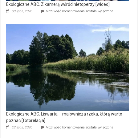
Ekologiczne ABC. Z kamerą wśród nietoperzy [wideo]
Ekologiczne
30 lipca, 2026
Możliwość komentowania
została wyłączona
ABC.
Z
kamerą
wśród
nietoperzy
[wideo]
Ekologiczne ABC. Liswarta – malownicza rzeka, którą warto
poznać [fotorelacja]
Ekologiczne
22 lipca, 2026
Możliwość komentowania
została wyłączona
ABC.
Liswarta