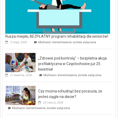
Rusza miejski, BEZPŁATNY program rehabilitacji dla seniorów!
Rusza
5 maja, 2026
Możliwość komentowania
została wyłączona
miejski,
BEZPŁATNY
program
„Zdrowie pod kontrolą” – bezpłatna akcja
rehabilitacji
dla
profilaktyczna w Częstochowie już 25
seniorów!
kwietnia!
„Zdrowie
21 kwietnia, 2026
Możliwość komentowania
została wyłączona
pod
kontrolą”
–
Czy można schudnąć bez poczucia, że
bezpłatna
akcja
jesteś ciągle na diecie?
profilaktyczna
25 marca, 2026
w
Czy
Możliwość komentowania
została wyłączona
Częstochowie
można
już
schudnąć
25