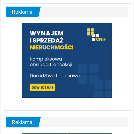
–
malownicza
Reklama
rzeka,
którą
warto
poznać
[fotorelacja]
Reklama