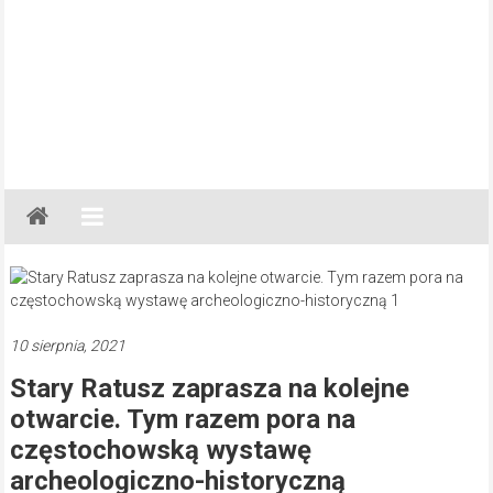
Gazeta
Regionalna
Częstochowa,
Kłobuck,
Lubliniec,
10 sierpnia, 2021
Myszków
Stary Ratusz zaprasza na kolejne
otwarcie. Tym razem pora na
częstochowską wystawę
archeologiczno-historyczną