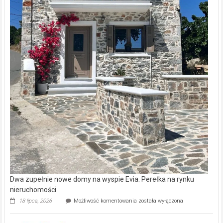
Dwa zupełnie nowe domy na wyspie Evia. Perełka na rynku
nieruchomości
Dwa
18 lipca, 2026
Możliwość komentowania
została wyłączona
zupełnie
nowe