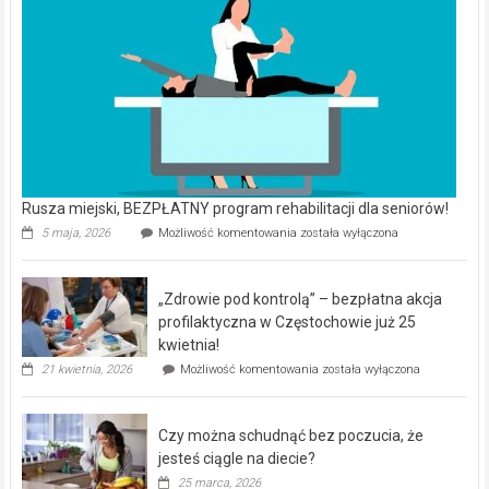
Rusza miejski, BEZPŁATNY program rehabilitacji dla seniorów!
Rusza
5 maja, 2026
Możliwość komentowania
została wyłączona
miejski,
BEZPŁATNY
program
„Zdrowie pod kontrolą” – bezpłatna akcja
rehabilitacji
dla
profilaktyczna w Częstochowie już 25
seniorów!
kwietnia!
„Zdrowie
21 kwietnia, 2026
Możliwość komentowania
została wyłączona
pod
kontrolą”
–
Czy można schudnąć bez poczucia, że
bezpłatna
akcja
jesteś ciągle na diecie?
profilaktyczna
25 marca, 2026