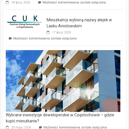
Dwa
18 lipca, 2026
Możliwość komentowania
została wyłączona
zupełnie
nowe
domy
Mieszkańcy wybiorą nazwy alejek w
na
wyspie
Lasku Aniołowskim
Evia.
17 lipca, 2026
Perełka
Mieszkańcy
Możliwość komentowania
została wyłączona
na
wybiorą
rynku
nazwy
nieruchomości
alejek
w
Lasku
Aniołowskim
Wybrane inwestycje deweloperskie w Częstochowie – gdzie
kupić mieszkanie?
Wybrane
20 maja, 2026
Możliwość komentowania
została wyłączona