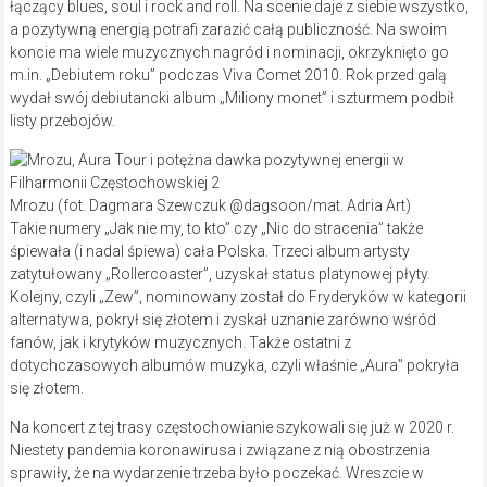
łączący blues, soul i rock and roll. Na scenie daje z siebie wszystko,
a pozytywną energią potrafi zarazić całą publiczność. Na swoim
koncie ma wiele muzycznych nagród i nominacji, okrzyknięto go
m.in. „Debiutem roku” podczas Viva Comet 2010. Rok przed galą
wydał swój debiutancki album „Miliony monet” i szturmem podbił
listy przebojów.
Mrozu (fot. Dagmara Szewczuk @dagsoon/mat. Adria Art)
Takie numery „Jak nie my, to kto” czy „Nic do stracenia” także
śpiewała (i nadal śpiewa) cała Polska. Trzeci album artysty
zatytułowany „Rollercoaster”, uzyskał status platynowej płyty.
Kolejny, czyli „Zew”, nominowany został do Fryderyków w kategorii
alternatywa, pokrył się złotem i zyskał uznanie zarówno wśród
fanów, jak i krytyków muzycznych. Także ostatni z
dotychczasowych albumów muzyka, czyli właśnie „Aura” pokryła
się złotem.
Na koncert z tej trasy częstochowianie szykowali się już w 2020 r.
Niestety pandemia koronawirusa i związane z nią obostrzenia
sprawiły, że na wydarzenie trzeba było poczekać. Wreszcie w