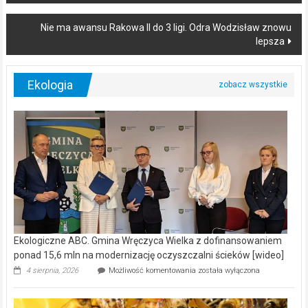
Nie ma awansu Rakowa II do 3 ligi. Odra Wodzisław znowu
lepsza
Ekologia
Ekologiczne ABC. Gmina Wręczyca Wielka z dofinansowaniem
ponad 15,6 mln na modernizację oczyszczalni ścieków [wideo]
Ekologiczne
4 sierpnia, 2026
Możliwość komentowania
została wyłączona
ABC.
Gmina
Wręczyca