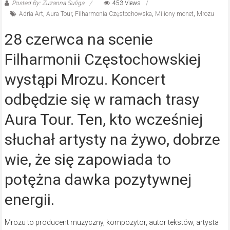
Posted By: Zuzanna Suliga
453 Views
Adria Art
,
Aura Tour
,
Filharmonia Częstochowska
,
Miliony monet
,
Mrozu
28 czerwca na scenie
Filharmonii Częstochowskiej
wystąpi Mrozu. Koncert
odbędzie się w ramach trasy
Aura Tour. Ten, kto wcześniej
słuchał artysty na żywo, dobrze
wie, że się zapowiada to
potężna dawka pozytywnej
energii.
Mrozu to producent muzyczny, kompozytor, autor tekstów, artysta