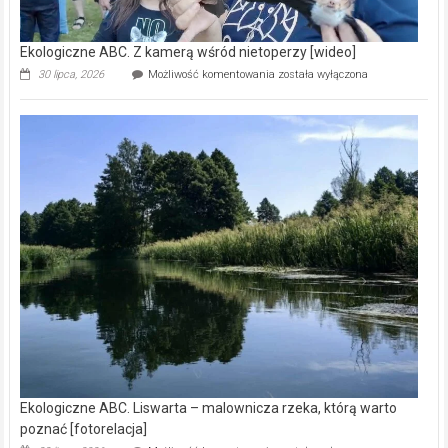
Ekologiczne ABC. Z kamerą wśród nietoperzy [wideo]
Ekologiczne
30 lipca, 2026
Możliwość komentowania
została wyłączona
ABC.
Z
kamerą
wśród
nietoperzy
[wideo]
Ekologiczne ABC. Liswarta – malownicza rzeka, którą warto
poznać [fotorelacja]