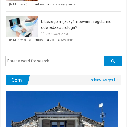
w
Czy
Możliwość komentowania
została wyłączona
Częstochowie
można
już
schudnąć
25
bez
kwietnia!
Dlaczego mężczyźni powinni regularnie
poczucia,
że
odwiedzać urologa?
jesteś
24 marca, 2026
ciągle
Dlaczego
Możliwość komentowania
została wyłączona
na
mężczyźni
diecie?
powinni
regularnie
odwiedzać
urologa?
Dom