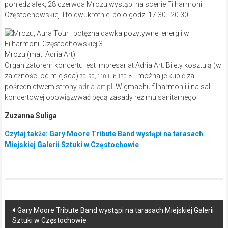
poniedziałek, 28 czerwca Mrozu wystąpi na scenie Filharmonii
Częstochowskiej. I to dwukrotnie, bo o godz. 17.30 i 20.30.
Mrozu (mat. Adria Art)
Organizatorem koncertu jest Impresariat Adria Art. Bilety kosztują (w
zależności od miejsca)
i można je kupić za
70, 90, 110 lub 130 zł
pośrednictwem strony
adria-art.pl
. W gmachu filharmonii i na sali
koncertowej obowiązywać będą zasady reżimu sanitarnego.
Zuzanna Suliga
Czytaj także: Gary Moore Tribute Band wystąpi na tarasach
Miejskiej Galerii Sztuki w Częstochowie
Post
Gary Moore Tribute Band wystąpi na tarasach Miejskiej Galerii
Sztuki w Częstochowie
navigation