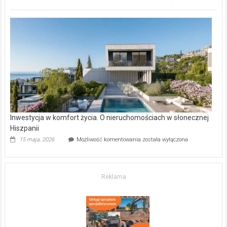
inwestycje
deweloperskie
w Częstochowie
–
gdzie
kupić
mieszkanie?
Inwestycja w komfort życia. O nieruchomościach w słonecznej
Hiszpanii
Inwestycja
15 maja, 2026
Możliwość komentowania
została wyłączona
w komfort
życia.
O nieruchomościach
w słonecznej
Reklama
Hiszpanii