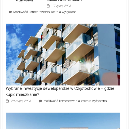
Evia.
17 lipca, 2026
Perełka
Mieszkańcy
Możliwość komentowania
została wyłączona
na
wybiorą
rynku
nazwy
nieruchomości
alejek
w
Lasku
Aniołowskim
Wybrane inwestycje deweloperskie w Częstochowie – gdzie
kupić mieszkanie?
Wybrane
20 maja, 2026
Możliwość komentowania
została wyłączona
inwestycje
deweloperskie
w Częstochowie
–
gdzie
kupić