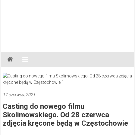
Gazeta
Regionalna
Częstochowa,
Kłobuck,
Lubliniec,
17 czerwca, 2021
Myszków
Casting do nowego filmu
Skolimowskiego. Od 28 czerwca
zdjęcia kręcone będą w Częstochowie