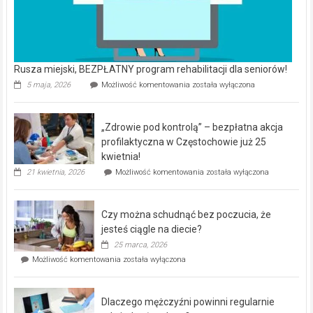
Rusza miejski, BEZPŁATNY program rehabilitacji dla seniorów!
Rusza
5 maja, 2026
Możliwość komentowania
została wyłączona
miejski,
BEZPŁATNY
program
„Zdrowie pod kontrolą” – bezpłatna akcja
rehabilitacji
dla
profilaktyczna w Częstochowie już 25
seniorów!
kwietnia!
„Zdrowie
21 kwietnia, 2026
Możliwość komentowania
została wyłączona
pod
kontrolą”
–
Czy można schudnąć bez poczucia, że
bezpłatna
akcja
jesteś ciągle na diecie?
profilaktyczna
25 marca, 2026
w
Czy
Możliwość komentowania
została wyłączona
Częstochowie
można
już
schudnąć
25
bez
kwietnia!
Dlaczego mężczyźni powinni regularnie
poczucia,