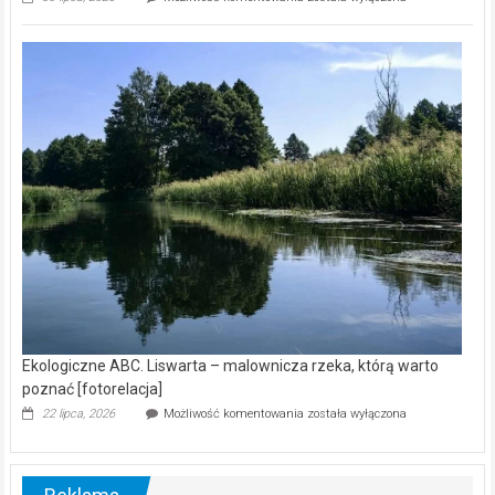
ABC.
Z
kamerą
wśród
nietoperzy
[wideo]
Ekologiczne ABC. Liswarta – malownicza rzeka, którą warto
poznać [fotorelacja]
Ekologiczne
22 lipca, 2026
Możliwość komentowania
została wyłączona
ABC.
Liswarta
–
malownicza