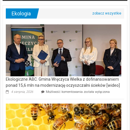
Ekologia
Ekologiczne ABC. Gmina Wręczyca Wielka z dofinansowaniem
ponad 15,6 mln na modernizację oczyszczalni ścieków [wideo]
Ekologiczne
4 sierpnia, 2026
Możliwość komentowania
została wyłączona
ABC.
Gmina
Wręczyca
Wielka
z
dofinansowaniem
ponad
15,6