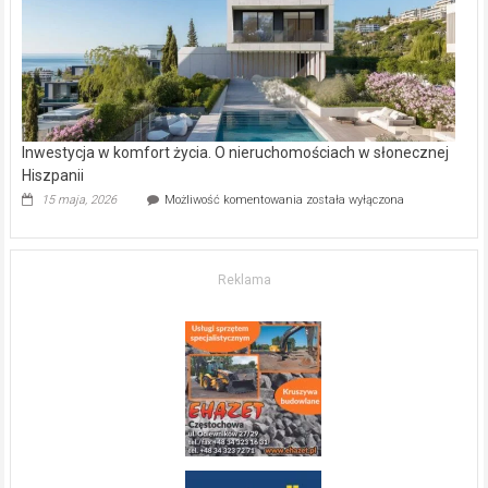
mieszkanie?
Inwestycja w komfort życia. O nieruchomościach w słonecznej
Hiszpanii
Inwestycja
15 maja, 2026
Możliwość komentowania
została wyłączona
w komfort
życia.
O nieruchomościach
w słonecznej
Reklama
Hiszpanii