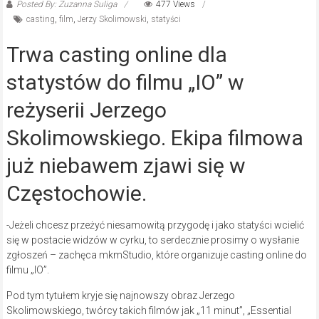
Posted By: Zuzanna Suliga
477 Views
casting
,
film
,
Jerzy Skolimowski
,
statyści
Trwa casting online dla
statystów do filmu „IO” w
reżyserii Jerzego
Skolimowskiego. Ekipa filmowa
już niebawem zjawi się w
Częstochowie.
-Jeżeli chcesz przeżyć niesamowitą przygodę i jako statyści wcielić
się w postacie widzów w cyrku, to serdecznie prosimy o wysłanie
zgłoszeń – zachęca mkmStudio, które organizuje casting online do
filmu „IO”.
Pod tym tytułem kryje się najnowszy obraz Jerzego
Skolimowskiego, twórcy takich filmów jak „11 minut”, „Essential