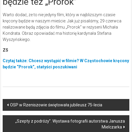
będzie też „Prorok”
Warto dodać, że to nie jedyny film, który w najbliższym czasie
kręcony będzie w naszym mieście. Jak już pisaliśmy, 29 czerwca
realizowane będą zdjęcia do filmu „Prorok” w reżyserii Michała
Kondrata. Obraz opowiadać ma historię kardynała Stefana
Wyszyńskiego.
ZS
Czytaj także: Chcesz wystąpić w filmie? W Częstochowie kręcony
będzie “Prorok”, statyści poszukiwani
Post
OSP w Rzeniszowie świętowała jubileusz 75-lecia
navigation
„Szepty z podróży”. Wystawa fotografii autorstwa Janusza
Mielczarka