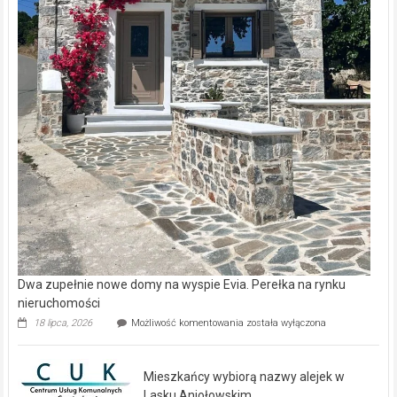
Dwa zupełnie nowe domy na wyspie Evia. Perełka na rynku
nieruchomości
Dwa
18 lipca, 2026
Możliwość komentowania
została wyłączona
zupełnie
nowe
domy
Mieszkańcy wybiorą nazwy alejek w
na
wyspie
Lasku Aniołowskim