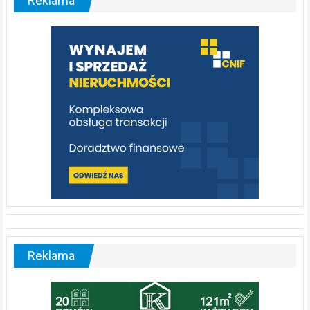
Reklama
rzeka,
którą
warto
poznać
[fotorelacja]
Reklama