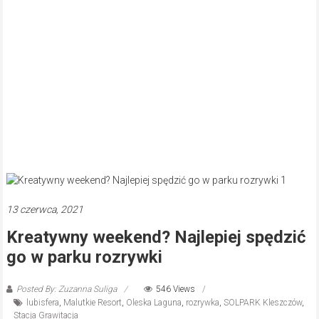
13 czerwca, 2021
Kreatywny weekend? Najlepiej spędzić
go w parku rozrywki
Posted By: Zuzanna Suliga
546 Views
lubisfera
,
Malutkie Resort
,
Oleska Laguna
,
rozrywka
,
SOLPARK Kleszczów
,
Stacja Grawitacja