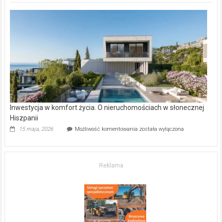
deweloperskie
w Częstochowie
–
gdzie
kupić
mieszkanie?
Inwestycja w komfort życia. O nieruchomościach w słonecznej
Hiszpanii
Inwestycja
15 maja, 2026
Możliwość komentowania
została wyłączona
w komfort
życia.
O nieruchomościach
w słonecznej
Reklama
Hiszpanii