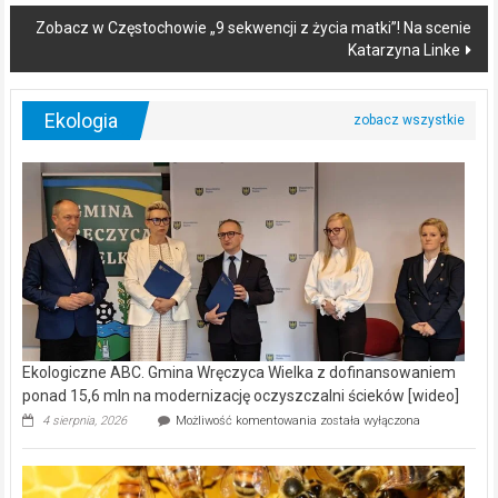
navigation
Zobacz w Częstochowie „9 sekwencji z życia matki”! Na scenie
Katarzyna Linke
Ekologia
Ekologiczne ABC. Gmina Wręczyca Wielka z dofinansowaniem
ponad 15,6 mln na modernizację oczyszczalni ścieków [wideo]
Ekologiczne
4 sierpnia, 2026
Możliwość komentowania
została wyłączona
ABC.
Gmina
Wręczyca
Wielka