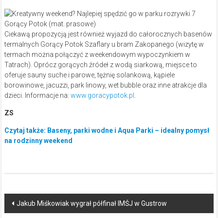
Gorący Potok (mat. prasowe)
Ciekawą propozycją jest również wyjazd do całorocznych basenów
termalnych Gorący Potok Szaflary u bram Zakopanego (wizytę w
termach można połączyć z weekendowym wypoczynkiem w
Tatrach). Oprócz gorących źródeł z wodą siarkową, miejsce to
oferuje sauny suche i parowe, tężnię solankową, kąpiele
borowinowe, jacuzzi, park linowy, wet bubble oraz inne atrakcje dla
dzieci. Informacje na:
www.goracypotok.pl
.
ZS
Czytaj także: Baseny, parki wodne i Aqua Parki – idealny pomysł
na rodzinny weekend
Post
Jakub Miśkowiak wygrał półfinał IMŚJ w Gustrow