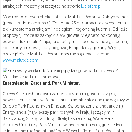
atrakcjach możemy przeczytać na stronie
lubisfera.pl
.
Moc różnorodnych atrakcji oferuje Malutkie Resort w Dobryszycach
(powiat radomszczański). To ponad 25 hektarów urokliwego terenu
z kilkunastoma atrakcjami, noclegiem i regionalną kuchnią. Od ilości
propozycji może aż zakręcić się w głowie. Miejsce to pokochają
bowiem duzi i mali. Znajdą tu choćby mini zoo, park linowy, stadninę
koni, korty tenisowe, trasy biegowe, Funpark czy gokarty. Więcej
szczegółów o Malutkie Resort możemy się dowiedzieć na
www.malutkie.com
.
Malutkie Resort (mat. prasowe)
Energylandia, Zatorland, Park Miniatur…
Oczywiście niesłabnącym zainteresowaniem gości cieszą się
powszechnie znane w Polsce parki takie jak Zatorland (największy w
Europie Park Ruchomych Dinozaurów połączony z lunaparkiem),
Energylandia (największy park rozrywki w kraju, łączący m.in.
Bajkolandię, Strefę Familijną, Strefę Ekstremalną, Water Park i
Smoczy Gród) czy Park Miniatur w Inwałdzie (tu w ciągu zaledwie
jednego dnia można „stanąć” pod Wieżą Eiffla, na Placu św. Piotra,