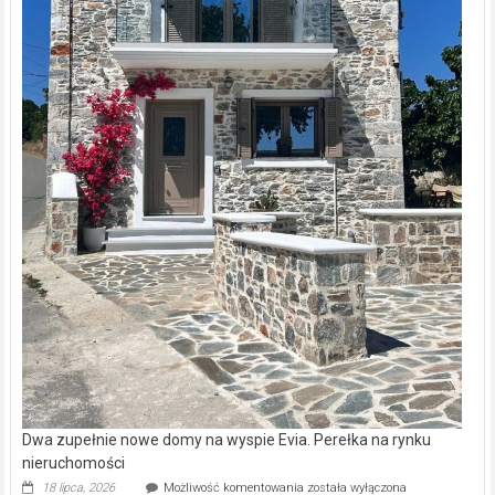
Dwa zupełnie nowe domy na wyspie Evia. Perełka na rynku
nieruchomości
Dwa
18 lipca, 2026
Możliwość komentowania
została wyłączona