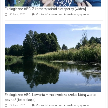
Ekologiczne ABC. Z kamerą wśród nietoperzy [wideo]
Ekologiczne
30 lipca, 2026
Możliwość komentowania
została wyłączona
ABC.
Z
kamerą
wśród
nietoperzy
[wideo]
Ekologiczne ABC. Liswarta – malownicza rzeka, którą warto
poznać [fotorelacja]
Ekologiczne
22 lipca, 2026
Możliwość komentowania
została wyłączona