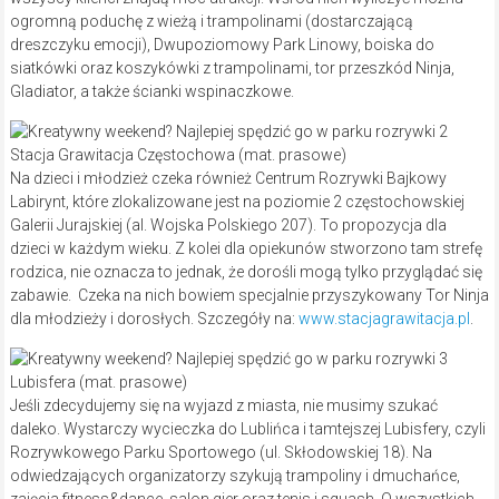
ogromną poduchę z wieżą i trampolinami (dostarczającą
dreszczyku emocji), Dwupoziomowy Park Linowy, boiska do
siatkówki oraz koszykówki z trampolinami, tor przeszkód Ninja,
Gladiator, a także ścianki wspinaczkowe.
Stacja Grawitacja Częstochowa (mat. prasowe)
Na dzieci i młodzież czeka również Centrum Rozrywki Bajkowy
Labirynt, które zlokalizowane jest na poziomie 2 częstochowskiej
Galerii Jurajskiej (al. Wojska Polskiego 207). To propozycja dla
dzieci w każdym wieku. Z kolei dla opiekunów stworzono tam strefę
rodzica, nie oznacza to jednak, że dorośli mogą tylko przyglądać się
zabawie. Czeka na nich bowiem specjalnie przyszykowany Tor Ninja
dla młodzieży i dorosłych. Szczegóły na:
www.stacjagrawitacja.pl
.
Lubisfera (mat. prasowe)
Jeśli zdecydujemy się na wyjazd z miasta, nie musimy szukać
daleko. Wystarczy wycieczka do Lublińca i tamtejszej Lubisfery, czyli
Rozrywkowego Parku Sportowego (ul. Skłodowskiej 18). Na
odwiedzających organizatorzy szykują trampoliny i dmuchańce,
zajęcia fitness&dance, salon gier oraz tenis i squash. O wszystkich