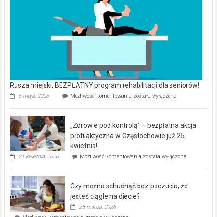
Rusza miejski, BEZPŁATNY program rehabilitacji dla seniorów!
Rusza
5 maja, 2026
Możliwość komentowania
została wyłączona
miejski,
BEZPŁATNY
program
„Zdrowie pod kontrolą” – bezpłatna akcja
rehabilitacji
dla
profilaktyczna w Częstochowie już 25
seniorów!
kwietnia!
„Zdrowie
21 kwietnia, 2026
Możliwość komentowania
została wyłączona
pod
kontrolą”
–
Czy można schudnąć bez poczucia, że
bezpłatna
akcja
jesteś ciągle na diecie?
profilaktyczna
25 marca, 2026
w
Czy