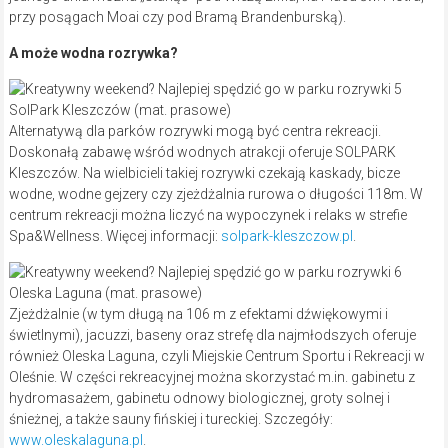
przy posągach Moai czy pod Bramą Brandenburską).
A może wodna rozrywka?
SolPark Kleszczów (mat. prasowe)
Alternatywą dla parków rozrywki mogą być centra rekreacji.
Doskonałą zabawę wśród wodnych atrakcji oferuje SOLPARK
Kleszczów. Na wielbicieli takiej rozrywki czekają kaskady, bicze
wodne, wodne gejzery czy zjeżdżalnia rurowa o długości 118m. W
centrum rekreacji można liczyć na wypoczynek i relaks w strefie
Spa&Wellness. Więcej informacji:
solpark-kleszczow.pl
.
Oleska Laguna (mat. prasowe)
Zjeżdżalnie (w tym długą na 106 m z efektami dźwiękowymi i
świetlnymi), jacuzzi, baseny oraz strefę dla najmłodszych oferuje
również Oleska Laguna, czyli Miejskie Centrum Sportu i Rekreacji w
Oleśnie. W części rekreacyjnej można skorzystać m.in. gabinetu z
hydromasażem, gabinetu odnowy biologicznej, groty solnej i
śnieżnej, a także sauny fińskiej i tureckiej. Szczegóły:
www.oleskalaguna.pl
.