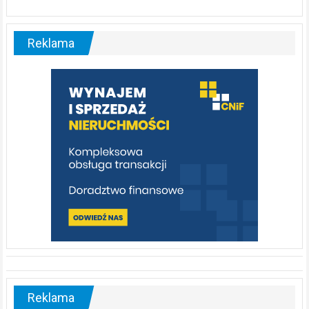
ABC.
Liswarta
–
malownicza
Reklama
rzeka,
którą
warto
poznać
[fotorelacja]
Reklama