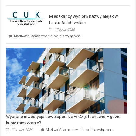
zupełnie
nowe
domy
Mieszkańcy wybiorą nazwy alejek w
na
wyspie
Lasku Aniołowskim
Evia.
17 lipca, 2026
Perełka
Mieszkańcy
Możliwość komentowania
została wyłączona
na
wybiorą
rynku
nazwy
nieruchomości
alejek
w
Lasku
Aniołowskim
Wybrane inwestycje deweloperskie w Częstochowie – gdzie
kupić mieszkanie?
Wybrane
20 maja, 2026
Możliwość komentowania
została wyłączona
inwestycje