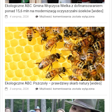
Ekologiczne ABC. Gmina Wręczyca Wielka z dofinansowaniem
ponad 15,6 mln na modernizację oczyszczalni ścieków [wideo]
Ekologiczne
4 sierpnia, 2026
Możliwość komentowania
została wyłączona
ABC.
Gmina
Wręczyca
Wielka
z
dofinansowaniem
ponad
15,6
mln
na
modernizację
oczyszczalni
ścieków
[wideo]
Ekologiczne ABC. Pszczoły – prawdziwy skarb natury [wideo]
Ekologiczne
3 sierpnia, 2026
Możliwość komentowania
została wyłączona
ABC.
Pszczoły
–
prawdziwy
skarb