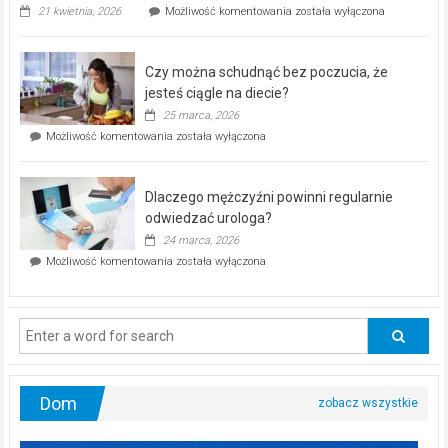
„Zdrowie
21 kwietnia, 2026
Możliwość komentowania
została wyłączona
pod
kontrolą”
–
Czy można schudnąć bez poczucia, że
bezpłatna
akcja
jesteś ciągle na diecie?
profilaktyczna
25 marca, 2026
w
Czy
Możliwość komentowania
została wyłączona
Częstochowie
można
już
schudnąć
25
bez
kwietnia!
Dlaczego mężczyźni powinni regularnie
poczucia,
że
odwiedzać urologa?
jesteś
24 marca, 2026
ciągle
Dlaczego
Możliwość komentowania
została wyłączona
na
mężczyźni
diecie?
powinni
regularnie
odwiedzać
urologa?
Dom