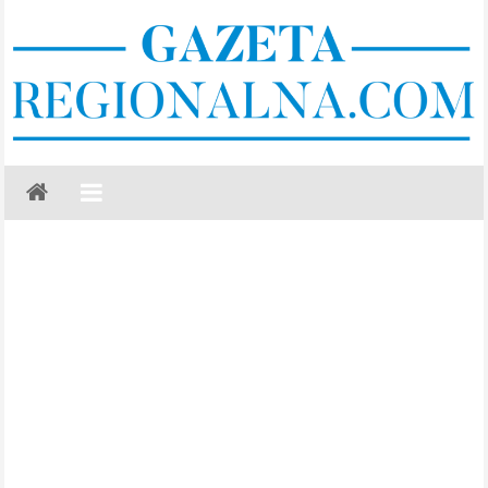
Skip
to
content
Gazeta
Regionalna
Częstochowa,
Kłobuck,
Lubliniec,
Myszków