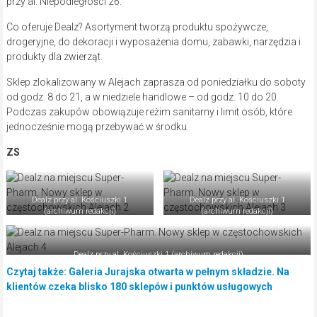
przy al. Niepodległości 26.
Co oferuje Dealz? Asortyment tworzą produktu spożywcze,
drogeryjne, do dekoracji i wyposażenia domu, zabawki, narzędzia i
produkty dla zwierząt.
Sklep zlokalizowany w Alejach zaprasza od poniedziałku do soboty
od godz. 8 do 21, a w niedziele handlowe – od godz. 10 do 20.
Podczas zakupów obowiązuje reżim sanitarny i limit osób, które
jednocześnie mogą przebywać w środku.
ZS
Dealz przy al. Kościuszki 1
Dealz przy al. Kościuszki 1
(archiwum redakcji)
(archiwum redakcji)
Dealz przy al. Kościuszki 1 (archiwum redakcji)
Czytaj także: Galeria Jurajska otwarta w pełnym składzie. Na
klientów czeka blisko 180 sklepów i punktów usługowych