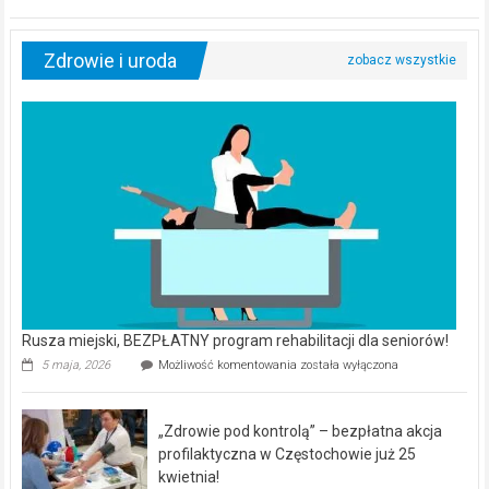
Zdrowie i uroda
Rusza miejski, BEZPŁATNY program rehabilitacji dla seniorów!
Rusza
5 maja, 2026
Możliwość komentowania
została wyłączona
miejski,
BEZPŁATNY
program
„Zdrowie pod kontrolą” – bezpłatna akcja
rehabilitacji
dla
profilaktyczna w Częstochowie już 25
seniorów!
kwietnia!