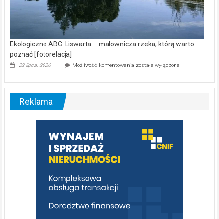
Ekologiczne ABC. Liswarta – malownicza rzeka, którą warto
poznać [fotorelacja]
Ekologiczne
22 lipca, 2026
Możliwość komentowania
została wyłączona
ABC.
Liswarta
–
malownicza
Reklama
rzeka,
którą
warto
poznać
[fotorelacja]