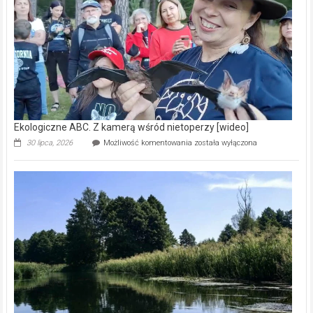
natury
[wideo]
Ekologiczne ABC. Z kamerą wśród nietoperzy [wideo]
Ekologiczne
30 lipca, 2026
Możliwość komentowania
została wyłączona
ABC.
Z
kamerą
wśród
nietoperzy
[wideo]