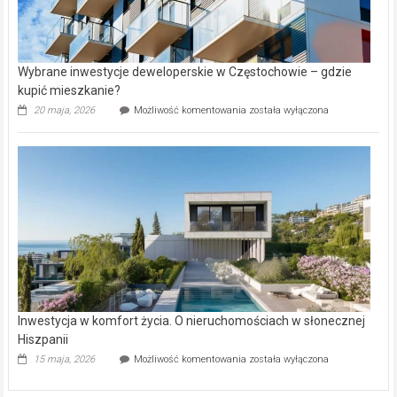
Wybrane inwestycje deweloperskie w Częstochowie – gdzie
kupić mieszkanie?
Wybrane
20 maja, 2026
Możliwość komentowania
została wyłączona
inwestycje
deweloperskie
w Częstochowie
–
gdzie
kupić
mieszkanie?
Inwestycja w komfort życia. O nieruchomościach w słonecznej
Hiszpanii
Inwestycja
15 maja, 2026
Możliwość komentowania
została wyłączona
w komfort
życia.