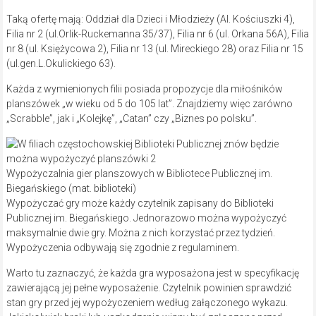
Taką ofertę mają: Oddział dla Dzieci i Młodzieży (Al. Kościuszki 4),
Filia nr 2 (ul.Orlik-Ruckemanna 35/37), Filia nr 6 (ul. Orkana 56A), Filia
nr 8 (ul. Księżycowa 2), Filia nr 13 (ul. Mireckiego 28) oraz Filia nr 15
(ul.gen.L.Okulickiego 63).
Każda z wymienionych filii posiada propozycje dla miłośników
planszówek „w wieku od 5 do 105 lat”. Znajdziemy więc zarówno
„Scrabble”, jak i „Kolejkę”, „Catan” czy „Biznes po polsku”.
Wypożyczalnia gier planszowych w Bibliotece Publicznej im.
Biegańskiego (mat. biblioteki)
Wypożyczać gry może każdy czytelnik zapisany do Biblioteki
Publicznej im. Biegańskiego. Jednorazowo można wypożyczyć
maksymalnie dwie gry. Można z nich korzystać przez tydzień.
Wypożyczenia odbywają się zgodnie z regulaminem.
Warto tu zaznaczyć, że każda gra wyposażona jest w specyfikację
zawierającą jej pełne wyposażenie. Czytelnik powinien sprawdzić
stan gry przed jej wypożyczeniem według załączonego wykazu.