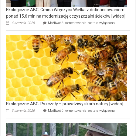
Ekologiczne ABC. Gmina Wręczyca Wielka z dofinansowaniem
ponad 15,6 mln na modernizację oczyszczalni ścieków [wideo]
Ekologiczne
4 sierpnia, 2026
Możliwość komentowania
została wyłączona
ABC.
Gmina
Wręczyca
Wielka
z
dofinansowaniem
ponad
15,6
mln
na
modernizację
oczyszczalni
ścieków
[wideo]
Ekologiczne ABC. Pszczoły – prawdziwy skarb natury [wideo]
Ekologiczne
3 sierpnia, 2026
Możliwość komentowania
została wyłączona
ABC.
Pszczoły
–
prawdziwy
skarb