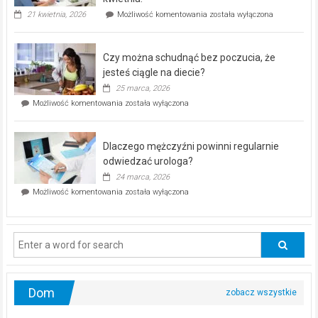
„Zdrowie
21 kwietnia, 2026
Możliwość komentowania
została wyłączona
pod
kontrolą”
–
Czy można schudnąć bez poczucia, że
bezpłatna
akcja
jesteś ciągle na diecie?
profilaktyczna
25 marca, 2026
w
Czy
Możliwość komentowania
została wyłączona
Częstochowie
można
już
schudnąć
25
bez
kwietnia!
Dlaczego mężczyźni powinni regularnie
poczucia,
że
odwiedzać urologa?
jesteś
24 marca, 2026
ciągle
Dlaczego
Możliwość komentowania
została wyłączona
na
mężczyźni
diecie?
powinni
regularnie
odwiedzać
urologa?
Dom