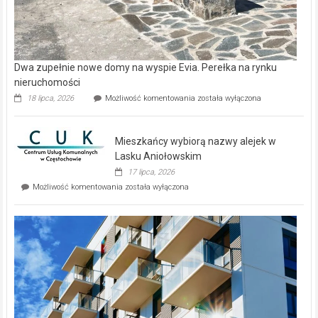
Dwa zupełnie nowe domy na wyspie Evia. Perełka na rynku
nieruchomości
Dwa
18 lipca, 2026
Możliwość komentowania
została wyłączona
zupełnie
nowe
domy
Mieszkańcy wybiorą nazwy alejek w
na
wyspie
Lasku Aniołowskim
Evia.
17 lipca, 2026
Perełka
Mieszkańcy
Możliwość komentowania
została wyłączona
na
wybiorą
rynku
nazwy
nieruchomości
alejek
w
Lasku
Aniołowskim