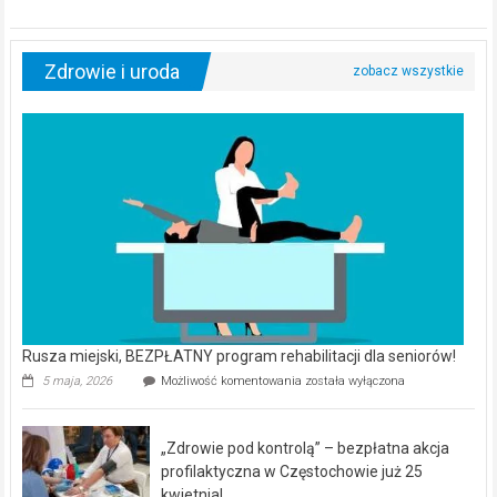
Zdrowie i uroda
Rusza miejski, BEZPŁATNY program rehabilitacji dla seniorów!
Rusza
5 maja, 2026
Możliwość komentowania
została wyłączona
miejski,
BEZPŁATNY
program
„Zdrowie pod kontrolą” – bezpłatna akcja
rehabilitacji
dla
profilaktyczna w Częstochowie już 25
seniorów!
kwietnia!