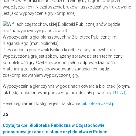
Jakiekolwiek braki lub uszkodzenia winny być zgłoszone przed
wypożyczeniem. Niezgłoszenie braków i uszkodzeń gry traktowane
jest jako wypożyczenie gry kompletnej.
Wypożyczalnia gier planszowych w Bibliotece Publicznej im.
Biegańskiego (mat. biblioteki)
Przy oddaniu pracownik Biblioteki odbierający od czytelnika
wypożyczoną grę jest zobowiązany sprawdzić stan techniczny i
kompletność gry. Czytelnik ponosi pełną odpowiedzialność
materialną za szkody spowodowane zagubieniem bądź
zdekompletowaniem wypożyczonej gry.
Wypożyczalnia gier czynna w godzinach otwarcia biblioteki (o tym,
jak będą funkcjonować poszczególne oddziały pisaliśmy
TUTAJ
).
Pełen regulamin dostępny jest na stronie:
biblioteka.czest.pl
ZS
Czytaj także: Biblioteka Publiczna w Częstochowie
podsumowuje raport o stanie czytelnictwa w Polsce