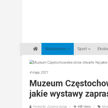
Gazeta
Wiadomości
Sport
Ekolo
Regionalna
Częstochowa,
Kłobuck,
Lubliniec,
4 maja, 2021
Myszków
Muzeum Częstochow
jakie wystawy zapr
Posted By: Zuzanna Suliga
468 Views
Muz