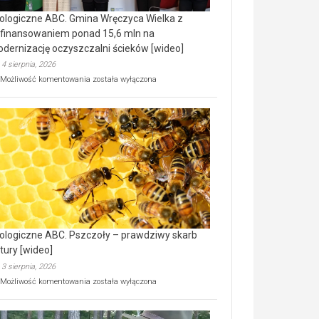
ologiczne ABC. Gmina Wręczyca Wielka z
finansowaniem ponad 15,6 mln na
dernizację oczyszczalni ścieków [wideo]
4 sierpnia, 2026
Ekologiczne
Możliwość komentowania
została wyłączona
ABC.
Gmina
Wręczyca
Wielka
z
dofinansowaniem
ponad
15,6
mln
na
modernizację
oczyszczalni
ścieków
ologiczne ABC. Pszczoły – prawdziwy skarb
[wideo]
tury [wideo]
3 sierpnia, 2026
Ekologiczne
Możliwość komentowania
została wyłączona
ABC.
Pszczoły
–