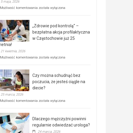
5 maja, 2026
Rusza
Możliwość komentowania
została wyłączona
miejski,
BEZPŁATNY
program
„Zdrowie pod kontrolą” –
rehabilitacji
dla
bezpłatna akcja profilaktyczna
seniorów!
w Częstochowie już 25
ietnia!
21 kwietnia, 2026
„Zdrowie
Możliwość komentowania
została wyłączona
pod
kontrolą”
–
Czy można schudnąć bez
bezpłatna
akcja
poczucia, że jesteś ciągle na
profilaktyczna
diecie?
w
25 marca, 2026
Częstochowie
już
Czy
Możliwość komentowania
została wyłączona
25
można
kwietnia!
schudnąć
bez
Dlaczego mężczyźni powinni
poczucia,
że
regularnie odwiedzać urologa?
jesteś
24 marca, 2026