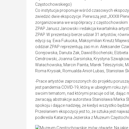
Częstochowskiego)
Co instytucja proponuje wśród czasowych ekspoz
zwiedzić dwie ekspozycje. Pierwszą jest
„XXXIII Ple
zorganizowana we współpracy z częstochowskim ok
ZPAP Janusz Janowski i redakcja kwartalnika artyst
ZPAP. W prezentacji bierze udział 31 artystów, ró
edycji są: Ewa Fukuoka, Maksymilian Kreutz Majews
oddział ZPAP reprezentują zaś m.in. Aleksander Cz
Gorejowska, Danuta Żak, Dawid Bocheński, Elżbiet
Cendrowski, Joanna Garsińska, Krystyna Szwajkows
Wałachowska, Marcin Painta, Marek Teleszyński, Ma
Roma Krysiak, Romualda Anioł-Lubas, Stanisław Śled
-Prace artystów zaproszonych do projektu porus
jest pandemia COVID-19, którą w ubiegłym roku żył i
swoim tematom, nad którymi pracuje od lat, dając 
zwracają abstrakcje autorstwa Stanisława Marka Śl
spokoju i dające nadzieję, że kiedyś wszystko będzie
Przesłaniem ekspozycji jest to, że sztuka jest najwa
podkreśla Katarzyna Jezierska z Muzeum Częstoch