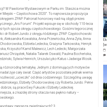
ycji? W Pawilonie Wystawowym w Parku im. Staszica można
ner Miejski – Częstochowa 2020”. To najnowsza propozycja
ręgiem ZPAP. Patronat honorowy nad nią objęli prezes
ycznego „Ars Forum”. Projekt wpisuje się w obchody 110-lecia
wnież tych spoza okręgu częstochowskiego. Gośćmi tegorocznej
ki i dr Robert Jundo z okręgu łódzkiego ZPAP. Częstochowski
ank, Aleksandra Kowalska, Anna Przewłocka, Anna Żyła, Anna
Ek
a Chodorowska, Elżbieta Ledecka, Grażyna Tarkowska, Henryk
[w
ka, Krzysztof Kamil Malewicz, Lech Ledecki, Małgorzata
riusz Chrząstek, Natalia Talarek Oswald, Paulina Bocheńska,
ziński, Sylwia Heinrich, Urszula Łyko-Katus i Jadwiga Wosik.
zają różnorodną tematykę. Jednym z dominujących motywów
 nadal żyje cały świat. Część artystów pozostała jednak wierna
możliwość „ucieczki” od dnia codziennego. Szczególną uwagę
edzińskiego, Elżbiety Chodorowskiej czy Roberta Jundo. Pełne
 dobrze, są prace Ewy Fukuoki i Elżbiety Ledeckiej.
żniejsza, a z każdej strony otacza nas piękno natury –
owskiego.