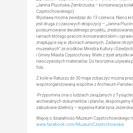
„Janina Plucińska-Zembrzuska – konserwacja kolek
Częstochowskiego)
Wystawę można zwiedzać do 13 czerwca. Nieco kró
jest druga z czasowych ekspozycji – „Janina Pluci
podsumowanie dwuletniego projektu, zrealizowan
ramach którego pracom konserwatorskim i oprawie 
znajdujące się w zbiorach własnych. Zadanie otrz
muzealnych” ze środków Ministra Kultury i Dziedz
i Gminy Miasta Częstochowy. Wiele z dzieł artystki-
nieoczywistych materiałów. Do tworzenia używała pł
folii…
Z kolei w Ratuszu do 30 maja zobaczyć można prezen
współorganizowaną wspólnie z Archiwum Państw
-Przypomina ona o ludziach związanych z Tysiąclecie
archiwalnych dokumentów i planów, eksponujemy lic
zabudowie dzielnicy – wyjaśnia Katarzyna Jezierska
Więcej o działalności Muzeum Częstochowskiego n
www.facebook.com/MuzeumCzestochowskie
.