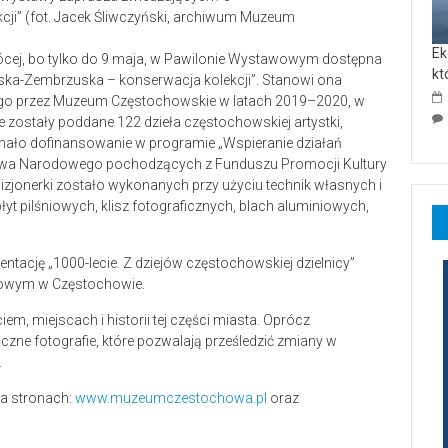
cji” (fot. Jacek Śliwczyński, archiwum Muzeum
Ek
cej, bo tylko do 9 maja, w Pawilonie Wystawowym dostępna
kt
ńska-Zembrzuska – konserwacja kolekcji”. Stanowi ona
ego przez Muzeum Częstochowskie w latach 2019–2020, w
zostały poddane 122 dzieła częstochowskiej artystki,
ymało dofinansowanie w programie „Wspieranie działań
ictwa Narodowego pochodzących z Funduszu Promocji Kultury
wizjonerki zostało wykonanych przy użyciu technik własnych i
yt pilśniowych, klisz fotograficznych, blach aluminiowych,
tację „1000-lecie. Z dziejów częstochowskiej dzielnicy”
owym w Częstochowie.
m, miejscach i historii tej części miasta. Oprócz
zne fotografie, które pozwalają prześledzić zmiany w
.
a stronach:
www.muzeumczestochowa.pl
oraz