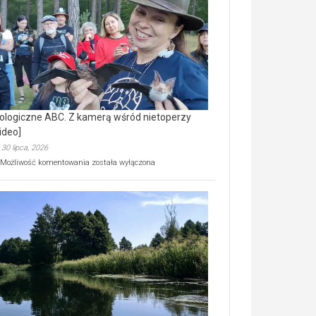
prawdziwy
skarb
natury
[wideo]
ologiczne ABC. Z kamerą wśród nietoperzy
ideo]
30 lipca, 2026
Ekologiczne
Możliwość komentowania
została wyłączona
ABC.
Z
kamerą
wśród
nietoperzy
[wideo]