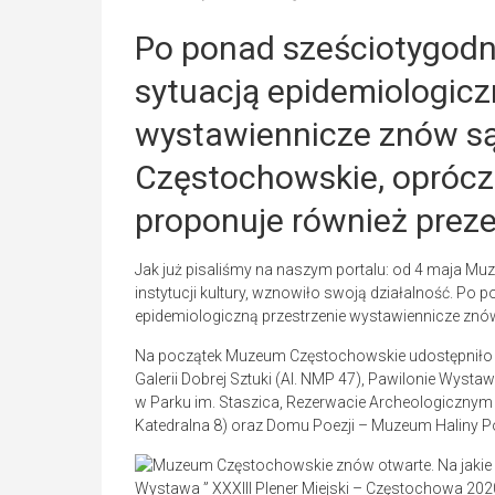
Po ponad sześciotygodn
sytuacją epidemiologicz
wystawiennicze znów s
Częstochowskie, opróc
proponuje również prez
Jak już pisaliśmy na naszym portalu: od 4 maja Mu
instytucji kultury, wznowiło swoją działalność. P
epidemiologiczną przestrzenie wystawiennicze znów
Na początek Muzeum Częstochowskie udostępniło wy
Galerii Dobrej Sztuki (Al. NMP 47), Pawilonie Wys
w Parku im. Staszica, Rezerwacie Archeologicznym
Katedralna 8) oraz Domu Poezji – Muzeum Haliny Po
Wystawa ” XXXIII Plener Miejski – Częstochowa 202