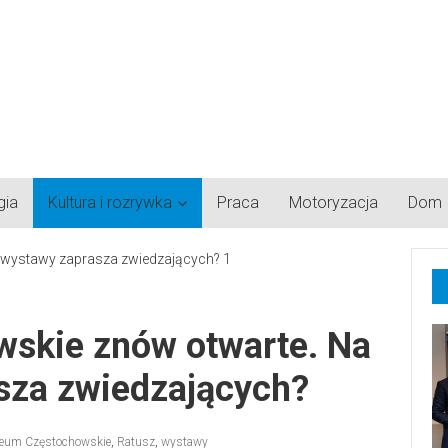
gia
Kultura i rozrywka
Praca
Motoryzacja
Dom
skie znów otwarte. Na
asza zwiedzających?
eum Częstochowskie
,
Ratusz
,
wystawy