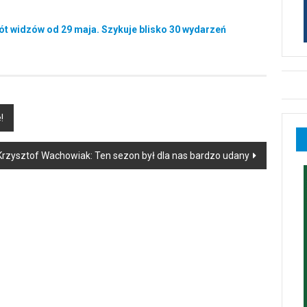
ót widzów od 29 maja. Szykuje blisko 30 wydarzeń
!
rzysztof Wachowiak: Ten sezon był dla nas bardzo udany