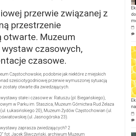
Ek
iowej przerwie związanej z
do
mo
ną przestrzenie
ą otwarte. Muzeum
z wystaw czasowych,
entacje czasowe.
zeum Częstochowskie, podobnie jak niektóre z miejskich
o ponad sześciotygodniowej przerwie wymuszonej sytuacją
 zostały otwarte dla zwiedzających.
stawy stałe i czasowe w: Ratuszu (pl. Biegańskiego),
Ek
tawowym w Parku im. Staszica, Muzeum Górnictwa Rud Żelaza
na
 (ul. Łukasińskiego 20), Muzeum Żydów Częstochowian (ul.
światowskiej (ul. Jasnogórska 23).
0″ fot. Jacek Śliwczyński, archiwum Muzeum