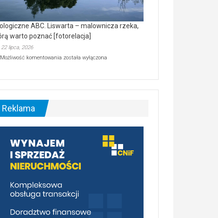
ologiczne ABC. Liswarta – malownicza rzeka,
órą warto poznać [fotorelacja]
22 lipca, 2026
Ekologiczne
Możliwość komentowania
została wyłączona
ABC.
Liswarta
–
malownicza
rzeka,
którą
Reklama
warto
poznać
[fotorelacja]