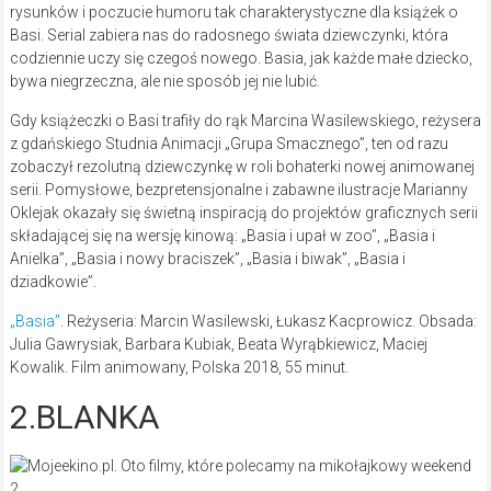
rysunków i poczucie humoru tak charakterystyczne dla książek o
Basi. Serial zabiera nas do radosnego świata dziewczynki, która
codziennie uczy się czegoś nowego. Basia, jak każde małe dziecko,
bywa niegrzeczna, ale nie sposób jej nie lubić.
Gdy książeczki o Basi trafiły do rąk Marcina Wasilewskiego, reżysera
z gdańskiego Studnia Animacji „Grupa Smacznego”, ten od razu
zobaczył rezolutną dziewczynkę w roli bohaterki nowej animowanej
serii. Pomysłowe, bezpretensjonalne i zabawne ilustracje Marianny
Oklejak okazały się świetną inspiracją do projektów graficznych serii
składającej się na wersję kinową: „Basia i upał w zoo”, „Basia i
Anielka”, „Basia i nowy braciszek”, „Basia i biwak”, „Basia i
dziadkowie”.
„Basia”
. Reżyseria: Marcin Wasilewski, Łukasz Kacprowicz. Obsada:
Julia Gawrysiak, Barbara Kubiak, Beata Wyrąbkiewicz, Maciej
Kowalik. Film animowany, Polska 2018, 55 minut.
2.BLANKA