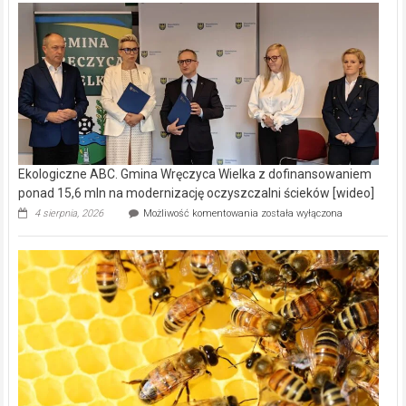
Ekologiczne ABC. Gmina Wręczyca Wielka z dofinansowaniem
ponad 15,6 mln na modernizację oczyszczalni ścieków [wideo]
Ekologiczne
4 sierpnia, 2026
Możliwość komentowania
została wyłączona
ABC.
Gmina
Wręczyca
Wielka
z
dofinansowaniem
ponad
15,6
mln
na
modernizację
oczyszczalni
ścieków