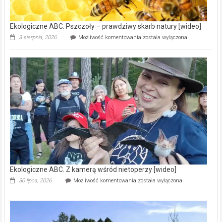
[wideo]
Ekologiczne ABC. Pszczoły – prawdziwy skarb natury [wideo]
Ekologiczne
3 sierpnia, 2026
Możliwość komentowania
została wyłączona
ABC.
Pszczoły
–
prawdziwy
skarb
natury
[wideo]
Ekologiczne ABC. Z kamerą wśród nietoperzy [wideo]
Ekologiczne
30 lipca, 2026
Możliwość komentowania
została wyłączona
ABC.
Z
kamerą
wśród
nietoperzy