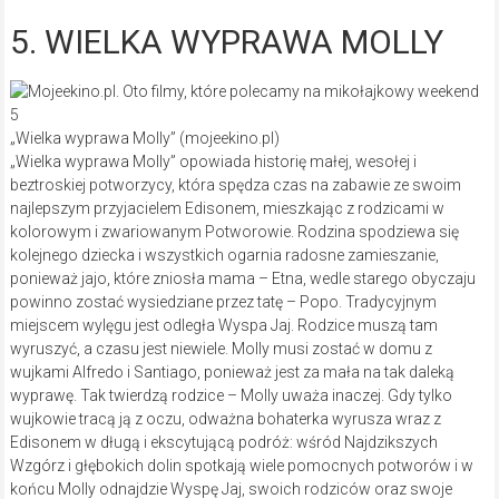
5. WIELKA WYPRAWA MOLLY
„Wielka wyprawa Molly” (mojeekino.pl)
„Wielka wyprawa Molly” opowiada historię małej, wesołej i
beztroskiej potworzycy, która spędza czas na zabawie ze swoim
najlepszym przyjacielem Edisonem, mieszkając z rodzicami w
kolorowym i zwariowanym Potworowie. Rodzina spodziewa się
kolejnego dziecka i wszystkich ogarnia radosne zamieszanie,
ponieważ jajo, które zniosła mama – Etna, wedle starego obyczaju
powinno zostać wysiedziane przez tatę – Popo. Tradycyjnym
miejscem wylęgu jest odległa Wyspa Jaj. Rodzice muszą tam
wyruszyć, a czasu jest niewiele. Molly musi zostać w domu z
wujkami Alfredo i Santiago, ponieważ jest za mała na tak daleką
wyprawę. Tak twierdzą rodzice – Molly uważa inaczej. Gdy tylko
wujkowie tracą ją z oczu, odważna bohaterka wyrusza wraz z
Edisonem w długą i ekscytującą podróż: wśród Najdzikszych
Wzgórz i głębokich dolin spotkają wiele pomocnych potworów i w
końcu Molly odnajdzie Wyspę Jaj, swoich rodziców oraz swoje