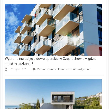
nazwy
nieruchomości
alejek
w
Lasku
Aniołowskim
Wybrane inwestycje deweloperskie w Częstochowie – gdzie
kupić mieszkanie?
Wybrane
20 maja, 2026
Możliwość komentowania
została wyłączona
inwestycje
deweloperskie
w Częstochowie
–
gdzie
kupić
mieszkanie?