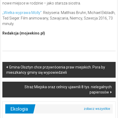
nowe miejsce w rodzinie – jako starsza siostra.
„Wielka wyprawa Molly”
. Reżyseria: Matthias Bruhn, Michael Ekbladh,
Ted Sieger. Film animowany, Szwajcaria, Niemcy, Szwecja 2016, 73
minuty.
Redakcja (mojeekino.pl)
Post
Gmina Olsztyn chce przywrócenia praw miejskich. Pora by
mieszkańcy gminy się wypowiedzieli
navigation
Straż Miejska oraz celnicy ujawnili 8 tys. nielegalnych
papierosów
Ekologia