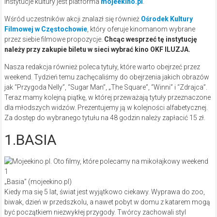
instytucje kultury jest platforma
mojeekino.pl
.
Wśród uczestników akcji znalazł się również
O
środek
Kultury
Filmowej w Częstochowie
, który oferuje kinomanom wybrane
przez siebie filmowe propozycje.
Chcąc wesprzeć tę instytucję
należy przy zakupie biletu w sieci wybrać kino OKF ILUZJA.
Nasza redakcja również poleca tytuły, które warto obejrzeć przez
weekend. Tydzień temu zachęcaliśmy do obejrzenia jakich obrazów
jak “Przygoda Nelly”, “Sugar Man”, „The Square”, “Winni” i “Zdrajca”.
Teraz mamy kolejną piątkę, w której przeważają tytuły przeznaczone
dla młodszych widzów. Prezentujemy ją w kolejności alfabetycznej.
Za dostęp do wybranego tytułu na 48 godzin należy zapłacić 15 zł.
1.BASIA
„Basia” (mojeekino.pl)
Kiedy ma się 5 lat, świat jest wyjątkowo ciekawy. Wyprawa do zoo,
biwak, dzień w przedszkolu, a nawet pobyt w domu z katarem mogą
być początkiem niezwykłej przygody. Twórcy zachowali styl