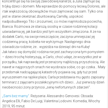
koncentruje się na swojej zawodowej karierze, a Julia zajmuje się
trójką dzieci i domem. Ma wprawdzie do pomocy leciwą Dolores, ale
i tak większością obowiązków musi zajmować się sam. Tylko ona
jest w stanie okiełznać zbuntowaną Camillę, uspokoić
nadpobudliwego Tito i zrozumieć, co mówi najmłodsza pociecha,
Bianca. Rozmowa ze starszą siostrą w czasie rodzinnej kolacji
uświadamia jej, jak bardzo jest tym wszystkim zmęczona. A że na
dodatek Carlo, na swoje nieszczęście, zaczyna umniejszać jej
codzienną pracę, kobieta nie wytrzymuje. Następnego dnia
oświadcza rodzinie, że… wyjeżdża na dziesięć dni na Kubę!
Jak łatwo się domyślić rodzina nie jest zachwycona tym pomysłem
– dzieci trochę histeryzują, a Carlo, choć udaje, że wszystko jest w
porządku, tak naprawdę jest przerażony najbliższą przyszłością. Ale
nawet w najgorszych snach nie wyobraża sobie, co go czeka… Mały
przedsmak nadciągającej katastrofy pojawia się, gdy tuż przed
wyruszeniem na rajskie plaże, Carla przedstawia mu gęsto zapisany
terminarz z zajęciami pozalekcyjnymi ich dzieci… Już pierwszy dzień
nieobecności żony przynosi „serię niefortunnych zdarzeń”.
„Sami bez mamy”
. Reżyseria: Alessandro Genovesi. Obsada:
Angelica Elli, Fabio De Luigi, Valentina Lodovini. Komedia, Włochy
2019, 95 minut.