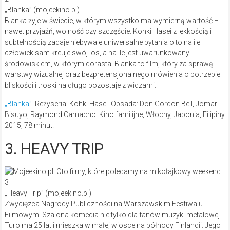
„Blanka” (mojeekino.pl)
Blanka żyje w świecie, w którym wszystko ma wymierną wartość –
nawet przyjaźń, wolność czy szczęście. Kohki Hasei z lekkością i
subtelnością zadaje niebywale uniwersalne pytania o to na ile
człowiek sam kreuje swój los, a na ile jest uwarunkowany
środowiskiem, w którym dorasta. Blanka to film, który za sprawą
warstwy wizualnej oraz bezpretensjonalnego mówienia o potrzebie
bliskości i troski na długo pozostaje z widzami.
„Blanka”
. Reżyseria: Kohki Hasei. Obsada: Don Gordon Bell, Jomar
Bisuyo, Raymond Camacho. Kino familijne, Włochy, Japonia, Filipiny
2015, 78 minut.
3. HEAVY TRIP
„Heavy Trip” (mojeekino.pl)
Zwycięzca Nagrody Publiczności na Warszawskim Festiwalu
Filmowym. Szalona komedia nie tylko dla fanów muzyki metalowej.
Turo ma 25 lat i mieszka w małej wiosce na północy Finlandii. Jego