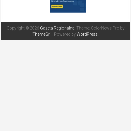
Copyright © 2026
Gazeta Regionalna
. Theme: ColorNews Pro by
ThemeGrill
. Powered by
WordPress
.