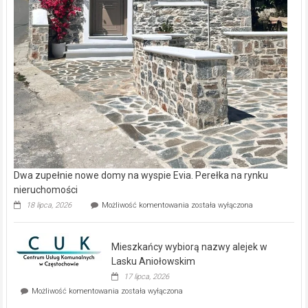
Dwa zupełnie nowe domy na wyspie Evia. Perełka na rynku
nieruchomości
Dwa
18 lipca, 2026
Możliwość komentowania
została wyłączona
zupełnie
nowe
domy
Mieszkańcy wybiorą nazwy alejek w
na
wyspie
Lasku Aniołowskim
Evia.
17 lipca, 2026
Perełka
Mieszkańcy
Możliwość komentowania
została wyłączona
na
wybiorą
rynku