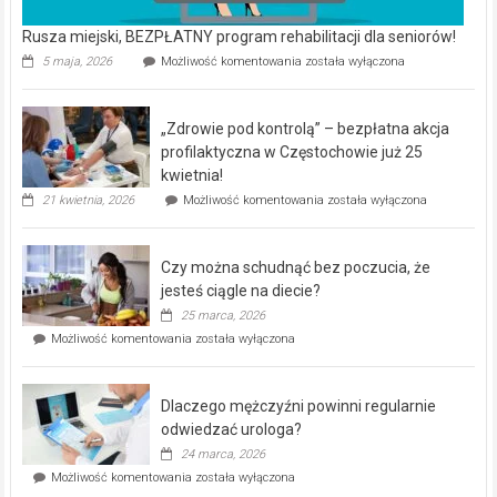
Rusza miejski, BEZPŁATNY program rehabilitacji dla seniorów!
Rusza
5 maja, 2026
Możliwość komentowania
została wyłączona
miejski,
BEZPŁATNY
program
„Zdrowie pod kontrolą” – bezpłatna akcja
rehabilitacji
dla
profilaktyczna w Częstochowie już 25
seniorów!
kwietnia!
„Zdrowie
21 kwietnia, 2026
Możliwość komentowania
została wyłączona
pod
kontrolą”
–
Czy można schudnąć bez poczucia, że
bezpłatna
akcja
jesteś ciągle na diecie?
profilaktyczna
25 marca, 2026
w
Czy
Możliwość komentowania
została wyłączona
Częstochowie
można
już
schudnąć
25
bez
kwietnia!
Dlaczego mężczyźni powinni regularnie
poczucia,
że
odwiedzać urologa?
jesteś
24 marca, 2026
ciągle
Dlaczego
Możliwość komentowania
została wyłączona
na
mężczyźni