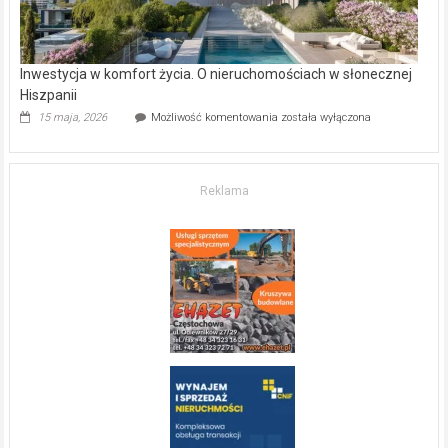
Inwestycja w komfort życia. O nieruchomościach w słonecznej
Hiszpanii
Inwestycja
15 maja, 2026
Możliwość komentowania
została wyłączona
w komfort
życia.
O nieruchomościach
w słonecznej
Reklama
Hiszpanii