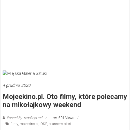
4 grudnia, 2020
Mojeekino.pl. Oto filmy, które polecamy
na mikołajkowy weekend
Posted By: redakcja red
601 Views
filmy
,
mojeekino.pl
,
OKF
,
seanse w sieci