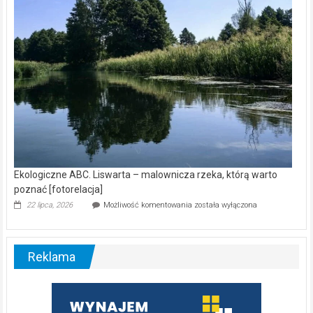
[wideo]
Ekologiczne ABC. Liswarta – malownicza rzeka, którą warto
poznać [fotorelacja]
Ekologiczne
22 lipca, 2026
Możliwość komentowania
została wyłączona
ABC.
Liswarta
–
malownicza
Reklama
rzeka,
którą
warto
poznać
[fotorelacja]