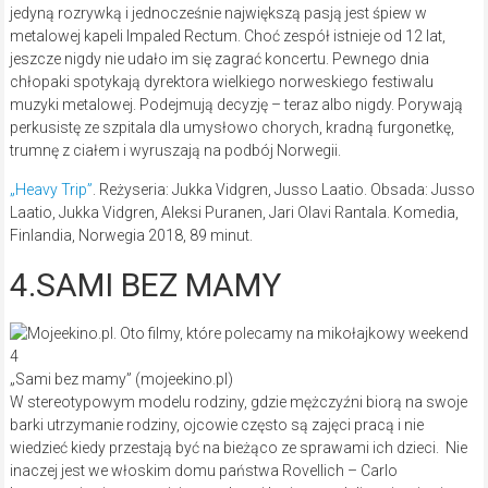
jedyną rozrywką i jednocześnie największą pasją jest śpiew w
metalowej kapeli Impaled Rectum. Choć zespół istnieje od 12 lat,
jeszcze nigdy nie udało im się zagrać koncertu. Pewnego dnia
chłopaki spotykają dyrektora wielkiego norweskiego festiwalu
muzyki metalowej. Podejmują decyzję – teraz albo nigdy. Porywają
perkusistę ze szpitala dla umysłowo chorych, kradną furgonetkę,
trumnę z ciałem i wyruszają na podbój Norwegii.
„Heavy Trip”
. Reżyseria: Jukka Vidgren, Jusso Laatio. Obsada: Jusso
Laatio, Jukka Vidgren, Aleksi Puranen, Jari Olavi Rantala. Komedia,
Finlandia, Norwegia 2018, 89 minut.
4.SAMI BEZ MAMY
„Sami bez mamy” (mojeekino.pl)
W stereotypowym modelu rodziny, gdzie mężczyźni biorą na swoje
barki utrzymanie rodziny, ojcowie często są zajęci pracą i nie
wiedzieć kiedy przestają być na bieżąco ze sprawami ich dzieci. Nie
inaczej jest we włoskim domu państwa Rovellich – Carlo